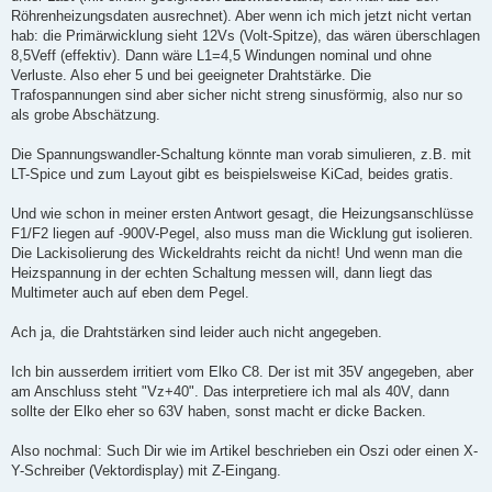
Röhrenheizungsdaten ausrechnet). Aber wenn ich mich jetzt nicht vertan
hab: die Primärwicklung sieht 12Vs (Volt-Spitze), das wären überschlagen
8,5Veff (effektiv). Dann wäre L1=4,5 Windungen nominal und ohne
Verluste. Also eher 5 und bei geeigneter Drahtstärke. Die
Trafospannungen sind aber sicher nicht streng sinusförmig, also nur so
als grobe Abschätzung.
Die Spannungswandler-Schaltung könnte man vorab simulieren, z.B. mit
LT-Spice und zum Layout gibt es beispielsweise KiCad, beides gratis.
Und wie schon in meiner ersten Antwort gesagt, die Heizungsanschlüsse
F1/F2 liegen auf -900V-Pegel, also muss man die Wicklung gut isolieren.
Die Lackisolierung des Wickeldrahts reicht da nicht! Und wenn man die
Heizspannung in der echten Schaltung messen will, dann liegt das
Multimeter auch auf eben dem Pegel.
Ach ja, die Drahtstärken sind leider auch nicht angegeben.
Ich bin ausserdem irritiert vom Elko C8. Der ist mit 35V angegeben, aber
am Anschluss steht "Vz+40". Das interpretiere ich mal als 40V, dann
sollte der Elko eher so 63V haben, sonst macht er dicke Backen.
Also nochmal: Such Dir wie im Artikel beschrieben ein Oszi oder einen X-
Y-Schreiber (Vektordisplay) mit Z-Eingang.