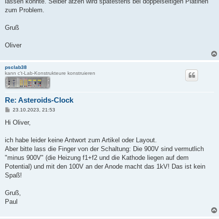
lassen könnte. Selber ätzen wird spätestens bei doppelseitigen Platinen
zum Problem.
Gruß
Oliver
psclab38
kann c't-Lab-Konstrukteure konstruieren
Re: Asteroids-Clock
B
23.10.2023, 21:53
e
i
Hi Oliver,
t
r
a
ich habe leider keine Antwort zum Artikel oder Layout.
g
Aber bitte lass die Finger von der Schaltung: Die 900V sind vermutlich
"minus 900V" (die Heizung f1+f2 und die Kathode liegen auf dem
Potential) und mit den 100V an der Anode macht das 1kV! Das ist kein
Spaß!
Gruß,
Paul