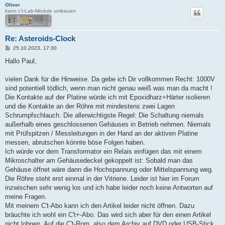
Oliver
kann c't-Lab-Module umbauen
Re: Asteroids-Clock
B
25.10.2023, 17:30
e
i
Hallo Paul,
t
r
a
vielen Dank für die Hinweise. Da gebe ich Dir vollkommen Recht: 1000V
g
sind potentiell tödlich, wenn man nicht genau weiß was man da macht !
Die Kontakte auf der Platine würde ich mit Epoxidharz+Härter isolieren
und die Kontakte an der Röhre mit mindestens zwei Lagen
Schrumpfschlauch. Die allerwichtigste Regel: Die Schaltung niemals
außerhalb eines geschlossenen Gehäuses in Betrieb nehmen. Niemals
mit Prüfspitzen / Messleitungen in der Hand an der aktiven Platine
messen, abrutschen könnte böse Folgen haben.
Ich würde vor dem Transformator ein Relais einfügen das mit einem
Mikroschalter am Gehäusedeckel gekoppelt ist: Sobald man das
Gehäuse öffnet wäre dann die Hochspannung oder Mittelspannung weg.
Die Röhre steht erst einmal in der Vitriene. Leider ist hier im Forum
inzwischen sehr wenig los und ich habe leider noch keine Antworten auf
meine Fragen.
Mit meinem C't-Abo kann ich den Artikel leider nicht öffnen. Dazu
bräuchte ich wohl ein C't+-Abo. Das wird sich aber für den einen Artikel
nicht lohnen. Auf die C't-Rom, also dem Archiv auf DVD oder USB-Stick,