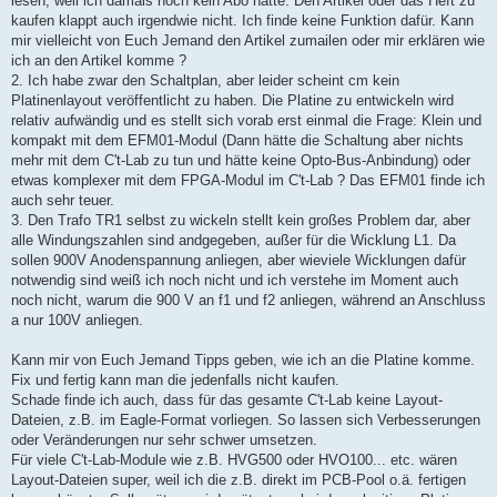
lesen, weil ich damals noch kein Abo hatte. Den Artikel oder das Heft zu
kaufen klappt auch irgendwie nicht. Ich finde keine Funktion dafür. Kann
mir vielleicht von Euch Jemand den Artikel zumailen oder mir erklären wie
ich an den Artikel komme ?
2. Ich habe zwar den Schaltplan, aber leider scheint cm kein
Platinenlayout veröffentlicht zu haben. Die Platine zu entwickeln wird
relativ aufwändig und es stellt sich vorab erst einmal die Frage: Klein und
kompakt mit dem EFM01-Modul (Dann hätte die Schaltung aber nichts
mehr mit dem C't-Lab zu tun und hätte keine Opto-Bus-Anbindung) oder
etwas komplexer mit dem FPGA-Modul im C't-Lab ? Das EFM01 finde ich
auch sehr teuer.
3. Den Trafo TR1 selbst zu wickeln stellt kein großes Problem dar, aber
alle Windungszahlen sind andgegeben, außer für die Wicklung L1. Da
sollen 900V Anodenspannung anliegen, aber wieviele Wicklungen dafür
notwendig sind weiß ich noch nicht und ich verstehe im Moment auch
noch nicht, warum die 900 V an f1 und f2 anliegen, während an Anschluss
a nur 100V anliegen.
Kann mir von Euch Jemand Tipps geben, wie ich an die Platine komme.
Fix und fertig kann man die jedenfalls nicht kaufen.
Schade finde ich auch, dass für das gesamte C't-Lab keine Layout-
Dateien, z.B. im Eagle-Format vorliegen. So lassen sich Verbesserungen
oder Veränderungen nur sehr schwer umsetzen.
Für viele C't-Lab-Module wie z.B. HVG500 oder HVO100... etc. wären
Layout-Dateien super, weil ich die z.B. direkt im PCB-Pool o.ä. fertigen