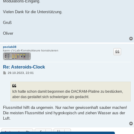
Modulations-Eingang.
Vielen Dank für die Unterstützung.
Gruß
Oliver
psclab38
kann c't-Lab-Konstrukteure konstruieren
Re: Asteroids-Clock
B
29.10.2023, 22:01
e
i
t
r
a
Ich hatte schon damit begonnen die DACRAM-Platine zu bestücken,
g
aber das gestaltet sich schwieriger als gedacht.
Flussmittel hilft da ungemein. Nur nacher gewissenhaft sauber machen!
Die meisten Flussmittel sind hygrokopisch und ziehen Wasser aus der
Luft.
Antworten