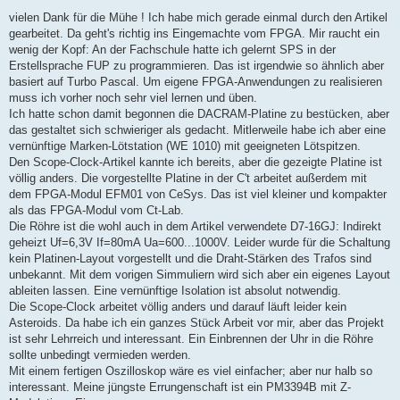
r
a
vielen Dank für die Mühe ! Ich habe mich gerade einmal durch den Artikel
g
gearbeitet. Da geht's richtig ins Eingemachte vom FPGA. Mir raucht ein
wenig der Kopf: An der Fachschule hatte ich gelernt SPS in der
Erstellsprache FUP zu programmieren. Das ist irgendwie so ähnlich aber
basiert auf Turbo Pascal. Um eigene FPGA-Anwendungen zu realisieren
muss ich vorher noch sehr viel lernen und üben.
Ich hatte schon damit begonnen die DACRAM-Platine zu bestücken, aber
das gestaltet sich schwieriger als gedacht. Mitlerweile habe ich aber eine
vernünftige Marken-Lötstation (WE 1010) mit geeigneten Lötspitzen.
Den Scope-Clock-Artikel kannte ich bereits, aber die gezeigte Platine ist
völlig anders. Die vorgestellte Platine in der C't arbeitet außerdem mit
dem FPGA-Modul EFM01 von CeSys. Das ist viel kleiner und kompakter
als das FPGA-Modul vom Ct-Lab.
Die Röhre ist die wohl auch in dem Artikel verwendete D7-16GJ: Indirekt
geheizt Uf=6,3V If=80mA Ua=600...1000V. Leider wurde für die Schaltung
kein Platinen-Layout vorgestellt und die Draht-Stärken des Trafos sind
unbekannt. Mit dem vorigen Simmuliern wird sich aber ein eigenes Layout
ableiten lassen. Eine vernünftige Isolation ist absolut notwendig.
Die Scope-Clock arbeitet völlig anders und darauf läuft leider kein
Asteroids. Da habe ich ein ganzes Stück Arbeit vor mir, aber das Projekt
ist sehr Lehrreich und interessant. Ein Einbrennen der Uhr in die Röhre
sollte unbedingt vermieden werden.
Mit einem fertigen Oszilloskop wäre es viel einfacher; aber nur halb so
interessant. Meine jüngste Errungenschaft ist ein PM3394B mit Z-