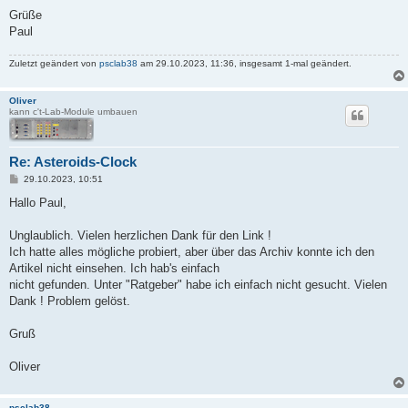
Grüße
Paul
Zuletzt geändert von
psclab38
am 29.10.2023, 11:36, insgesamt 1-mal geändert.
Oliver
kann c't-Lab-Module umbauen
Re: Asteroids-Clock
B
29.10.2023, 10:51
e
i
Hallo Paul,
t
r
a
Unglaublich. Vielen herzlichen Dank für den Link !
g
Ich hatte alles mögliche probiert, aber über das Archiv konnte ich den
Artikel nicht einsehen. Ich hab's einfach
nicht gefunden. Unter "Ratgeber" habe ich einfach nicht gesucht. Vielen
Dank ! Problem gelöst.
Gruß
Oliver
psclab38