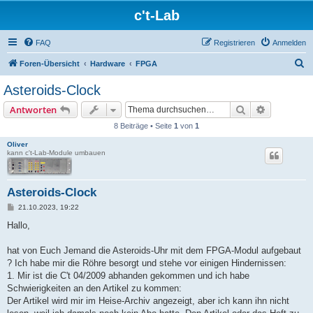
c't-Lab
FAQ
Registrieren
Anmelden
S
Foren-Übersicht
Hardware
FPGA
u
Asteroids-Clock
c
Suche
Erweiterte
Antworten
h
8 Beiträge • Seite
1
von
1
e
Oliver
kann c't-Lab-Module umbauen
Asteroids-Clock
B
21.10.2023, 19:22
e
i
Hallo,
t
r
a
hat von Euch Jemand die Asteroids-Uhr mit dem FPGA-Modul aufgebaut
g
? Ich habe mir die Röhre besorgt und stehe vor einigen Hindernissen:
1. Mir ist die C't 04/2009 abhanden gekommen und ich habe
Schwierigkeiten an den Artikel zu kommen:
Der Artikel wird mir im Heise-Archiv angezeigt, aber ich kann ihn nicht