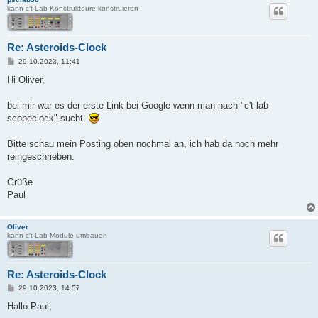
kann c't-Lab-Konstrukteure konstruieren
Re: Asteroids-Clock
B
29.10.2023, 11:41
e
i
Hi Oliver,
t
r
a
bei mir war es der erste Link bei Google wenn man nach "c't lab
g
scopeclock" sucht.
Bitte schau mein Posting oben nochmal an, ich hab da noch mehr
reingeschrieben.
Grüße
Paul
Oliver
kann c't-Lab-Module umbauen
Re: Asteroids-Clock
B
29.10.2023, 14:57
e
i
Hallo Paul,
t