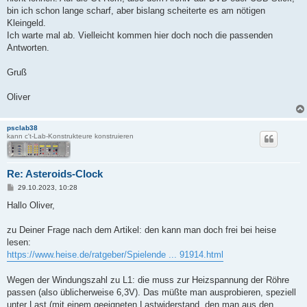
bin ich schon lange scharf, aber bislang scheiterte es am nötigen
Kleingeld.
Ich warte mal ab. Vielleicht kommen hier doch noch die passenden
Antworten.
Gruß
Oliver
psclab38
kann c't-Lab-Konstrukteure konstruieren
Re: Asteroids-Clock
B
29.10.2023, 10:28
e
i
Hallo Oliver,
t
r
a
zu Deiner Frage nach dem Artikel: den kann man doch frei bei heise
g
lesen:
https://www.heise.de/ratgeber/Spielende ... 91914.html
Wegen der Windungszahl zu L1: die muss zur Heizspannung der Röhre
passen (also üblicherweise 6,3V). Das müßte man ausprobieren, speziell
unter Last (mit einem geeigneten Lastwiderstand, den man aus den