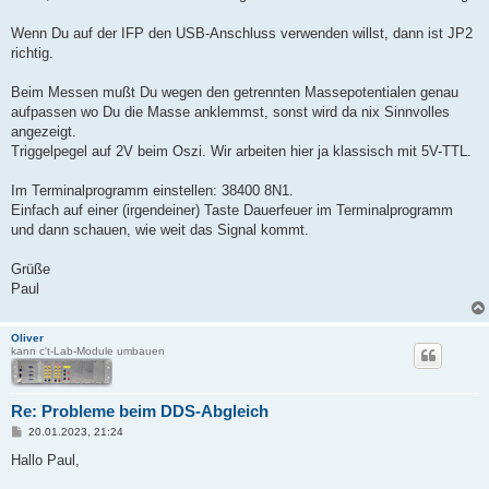
Wenn Du auf der IFP den USB-Anschluss verwenden willst, dann ist JP2
richtig.
Beim Messen mußt Du wegen den getrennten Massepotentialen genau
aufpassen wo Du die Masse anklemmst, sonst wird da nix Sinnvolles
angezeigt.
Triggelpegel auf 2V beim Oszi. Wir arbeiten hier ja klassisch mit 5V-TTL.
Im Terminalprogramm einstellen: 38400 8N1.
Einfach auf einer (irgendeiner) Taste Dauerfeuer im Terminalprogramm
und dann schauen, wie weit das Signal kommt.
Grüße
Paul
Oliver
kann c't-Lab-Module umbauen
Re: Probleme beim DDS-Abgleich
B
20.01.2023, 21:24
e
i
Hallo Paul,
t
r