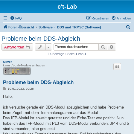
c't-Lab
FAQ
Registrieren
Anmelden
S
Foren-Übersicht
Software
DDS und TRMSC (Software)
u
Probleme beim DDS-Abgleich
c
Suche
Erweiterte
Antworten
h
14 Beiträge • Seite
1
von
1
e
Oliver
kann c't-Lab-Module umbauen
Probleme beim DDS-Abgleich
B
10.01.2023, 20:26
e
i
Hallo,
t
r
a
ich versuche gerade ein DDS-Modul abzugleichen und habe Probleme
g
beim Zugriff mit dem Terminalprogramm auf das Modul:
Das IFP-Modul ist soweit getestet und der Echo-Test war positiv. Nun
habe ich das IFP-Modul mit PL3 vom DDS-Modul verbunden. JP 4 und 5
sind verbunden; also gesteckt.