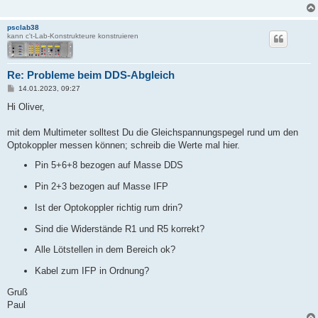
psclab38
kann c't-Lab-Konstrukteure konstruieren
Re: Probleme beim DDS-Abgleich
B
14.01.2023, 09:27
e
i
Hi Oliver,
t
r
a
mit dem Multimeter solltest Du die Gleichspannungspegel rund um den
g
Optokoppler messen können; schreib die Werte mal hier.
Pin 5+6+8 bezogen auf Masse DDS
Pin 2+3 bezogen auf Masse IFP
Ist der Optokoppler richtig rum drin?
Sind die Widerstände R1 und R5 korrekt?
Alle Lötstellen in dem Bereich ok?
Kabel zum IFP in Ordnung?
Gruß
Paul