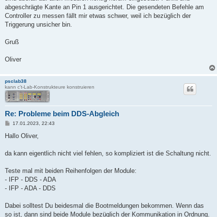
abgeschrägte Kante an Pin 1 ausgerichtet. Die gesendeten Befehle am
Controller zu messen fällt mir etwas schwer, weil ich bezüglich der
Triggerung unsicher bin.
Gruß
Oliver
psclab38
kann c't-Lab-Konstrukteure konstruieren
Re: Probleme beim DDS-Abgleich
B
17.01.2023, 22:43
e
i
Hallo Oliver,
t
r
a
da kann eigentlich nicht viel fehlen, so kompliziert ist die Schaltung nicht.
g
Teste mal mit beiden Reihenfolgen der Module:
- IFP - DDS - ADA
- IFP - ADA - DDS
Dabei solltest Du beidesmal die Bootmeldungen bekommen. Wenn das
so ist, dann sind beide Module bezüglich der Kommunikation in Ordnung.