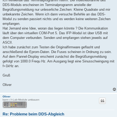
Ich verwende das Terminalprogramm hterm. Bei Inbetriebnahme des
DDS-Moduls erscheinen im Terminalprogramm anstelle der
Begrüßungsmeldung nur unleserliche Zeichen: Kleine Quadrate und mir
unbekannte Zeichen. Wenn ich dann versuche Befehle an das DDS-
Modul zu senden passiert nichts und es werden keine weiteren Zeichen
empfangen.
Hat Jemand eine Idee, woran das liegen könnte ? Die Kommunikation
läuft über den virtuellen COM-Port 5. Das IFP-Modul ist über USB mit
dem Computer verbunden. Senden und empfangen stehen jeweils auf
ASCII.
Ich habe zunächst zum Testen die Originalfirmware geflasht und
anschließend die Eprom-Daten. Die Fuses scheinen in Ordnung zu sein.
Auf dem Pannel-Display erscheint zunächst die Begrüßungsmeldung
gefolgt von 1000.0 Frequ Hz. Am Ausgang liegt eine Sinusschwingung mit
f=1kHz an.
Gruß
Oliver
Oliver
kann c't-Lab-Module umbauen
Re: Probleme beim DDS-Abgleich