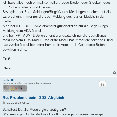
a
ich habe alles noch einmal kontrolliert. Jede Diode, jeder Stecker, jedes
g
IC...Scheint alles korrekt zu sein.
Bezüglich der Boot-Meldungen/Begrüßungs-Meldungen ist eines auffällig:
Es erscheint immer nur die Boot-Meldung des letzten Moduls in der
Kette:
Also bei IFP - DDS - ADA erscheint grundsätzlich nur die Begrüßungs-
Meldung vom ADA-Modul
und bei IFP - ADA - DDS erscheint grundsätzlich nur die Begrüßungs-
Meldung vom DDS-Modul. Das erste Modul hat immer die Adresse 0 und
das zweite Modul bekommt immer die Adresse 1. Gesendete Befehle
bewirken nichts.
Gruß
Oliver
psclab38
kann c't-Lab-Konstrukteure konstruieren
Re: Probleme beim DDS-Abgleich
B
21.01.2023, 08:13
e
i
Schaltest Du alle Module gleichzeitig ein?
t
Wie versorgst Du die Module? Das IFP kann ja nur eines versorgen.
r