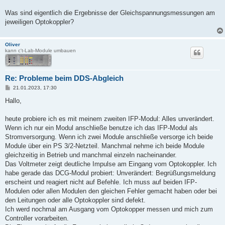
a
g
Was sind eigentlich die Ergebnisse der Gleichspannungsmessungen am
jeweiligen Optokoppler?
Oliver
kann c't-Lab-Module umbauen
Re: Probleme beim DDS-Abgleich
B
21.01.2023, 17:30
e
i
Hallo,
t
r
a
heute probiere ich es mit meinem zweiten IFP-Modul: Alles unverändert.
g
Wenn ich nur ein Modul anschließe benutze ich das IFP-Modul als
Stromversorgung. Wenn ich zwei Module anschließe versorge ich beide
Module über ein PS 3/2-Netzteil. Manchmal nehme ich beide Module
gleichzeitig in Betrieb und manchmal einzeln nacheinander.
Das Voltmeter zeigt deutliche Impulse am Eingang vom Optokoppler. Ich
habe gerade das DCG-Modul probiert: Unverändert: Begrüßungsmeldung
erscheint und reagiert nicht auf Befehle. Ich muss auf beiden IFP-
Modulen oder allen Modulen den gleichen Fehler gemacht haben oder bei
den Leitungen oder alle Optokoppler sind defekt.
Ich werd nochmal am Ausgang vom Optokopper messen und mich zum
Controller vorarbeiten.