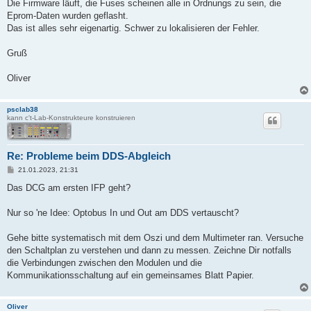
Die Firmware läuft, die Fuses scheinen alle in Ordnungs zu sein, die
Eprom-Daten wurden geflasht.
Das ist alles sehr eigenartig. Schwer zu lokalisieren der Fehler.
Gruß
Oliver
psclab38
kann c't-Lab-Konstrukteure konstruieren
Re: Probleme beim DDS-Abgleich
B
21.01.2023, 21:31
e
i
Das DCG am ersten IFP geht?
t
r
a
Nur so 'ne Idee: Optobus In und Out am DDS vertauscht?
g
Gehe bitte systematisch mit dem Oszi und dem Multimeter ran. Versuche
den Schaltplan zu verstehen und dann zu messen. Zeichne Dir notfalls
die Verbindungen zwischen den Modulen und die
Kommunikationsschaltung auf ein gemeinsames Blatt Papier.
Oliver