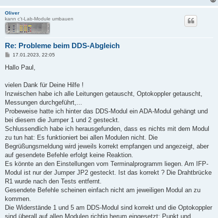
Oliver
kann c't-Lab-Module umbauen
Re: Probleme beim DDS-Abgleich
B
17.01.2023, 22:05
e
i
Hallo Paul,
t
r
a
vielen Dank für Deine Hilfe !
g
Inzwischen habe ich alle Leitungen getauscht, Optokoppler getauscht,
Messungen durchgeführt,...
Probeweise hatte ich hinter das DDS-Modul ein ADA-Modul gehängt und
bei diesem die Jumper 1 und 2 gesteckt.
Schlussendlich habe ich herausgefunden, dass es nichts mit dem Modul
zu tun hat: Es funktioniert bei allen Modulen nicht. Die
Begrüßungsmeldung wird jeweils korrekt empfangen und angezeigt, aber
auf gesendete Befehle erfolgt keine Reaktion.
Es könnte an den Einstellungen vom Terminalprogramm liegen. Am IFP-
Modul ist nur der Jumper JP2 gesteckt. Ist das korrekt ? Die Drahtbrücke
R1 wurde nach den Tests entfernt.
Gesendete Befehle scheinen einfach nicht am jeweiligen Modul an zu
kommen.
Die Widerstände 1 und 5 am DDS-Modul sind korrekt und die Optokoppler
sind überall auf allen Modulen richtig herum eingesetzt: Punkt und