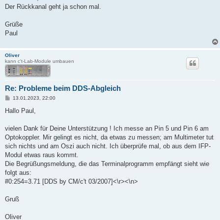
Der Rückkanal geht ja schon mal.
Grüße
Paul
Oliver
kann c't-Lab-Module umbauen
Re: Probleme beim DDS-Abgleich
B
13.01.2023, 22:00
e
i
Hallo Paul,
t
r
a
vielen Dank für Deine Unterstützung ! Ich messe an Pin 5 und Pin 6 am
g
Optokoppler. Mir gelingt es nicht, da etwas zu messen; am Multimeter tut
sich nichts und am Oszi auch nicht. Ich überprüfe mal, ob aus dem IFP-
Modul etwas raus kommt.
Die Begrüßungsmeldung, die das Terminalprogramm empfängt sieht wie
folgt aus:
#0:254=3.71 [DDS by CM/c't 03/2007]<\r><\n>
Gruß
Oliver