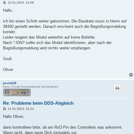
B
10.01.2023, 22:08
e
i
Hallo,
t
r
a
ich bin einen Schritt weiter gekommen: Die Baudrate muss in hterm auf
g
38400 gestellt werden. Danach erscheint auch die Begrüßungsmeldung
korrekt.
Leider reagiert das Modul weiterhin auf keine Befehle.
Nach *:IDN? sollte sich das Modul identifizieren, aber nach der
Begrüßungsmeldung wird nichts weiter empfangen.
Gruß
Oliver
psclab38
kann c't-Lab-Konstrukteure konstruieren
Re: Probleme beim DDS-Abgleich
B
11.01.2023, 22:24
e
i
Hallo Oliver,
t
r
a
dann kontrolliere bitte, ob am RxD Pin des Controllers was ankommt.
g
Wenn nicht, dann taste Dich rückwärts vor.