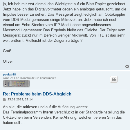
a
ja, ich hab mir erst einmal das Wichtigste auf ein Blatt Papier gezeichnet.
g
Jetzt habe ich das Digitalvoltmeter gegen ein analoges getauscht, um die
Impulse besser zu sehen. Das Messgerät zeigt lediglich am Optokoppler
vom DDS-Modul gemessen einige Mikrovolt an. Jetzt habe ich noch
einmal am Echo-Stecker vom IFP-Modul ohne angeschlossenes
Messmodul gemessen: Das Ergebnis bleibt das Gleiche. Der Zeiger vom
Messgerät zuckt nur im Bereich weniger Mikrovolt. Von TTL ist das sehr
weit entfernt. Vielleicht ist der Zeiger zu träge ?
Gruß
Oliver
psclab38
kann c't-Lab-Konstrukteure konstruieren
Re: Probleme beim DDS-Abgleich
B
25.01.2023, 23:14
e
i
An alle, die mitlesen und auf die Auflösung warten:
t
Das Terminalprogramm
hterm
verschluckt in der Standardeinstellung die
r
a
CR-Zeichen beim Versenden. Keine Ahnung, welchen tieferen Sinn das
g
haben soll ...