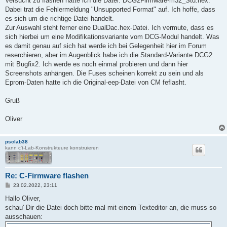
Versucht zu flashen hatte ich die Datei: DCG2Firmware-m32_Std.hex.
Dabei trat die Fehlermeldung "Unsupported Format" auf. Ich hoffe, dass
es sich um die richtige Datei handelt.
Zur Auswahl steht ferner eine DualDac.hex-Datei. Ich vermute, dass es
sich hierbei um eine Modifikationsvariante vom DCG-Modul handelt. Was
es damit genau auf sich hat werde ich bei Gelegenheit hier im Forum
reserchieren, aber im Augenblick habe ich die Standard-Variante DCG2
mit Bugfix2. Ich werde es noch einmal probieren und dann hier
Screenshots anhängen. Die Fuses scheinen korrekt zu sein und als
Eprom-Daten hatte ich die Original-eep-Datei von CM feflasht.
Gruß
Oliver
psclab38
kann c't-Lab-Konstrukteure konstruieren
Re: C-Firmware flashen
B
23.02.2022, 23:11
e
i
Hallo Oliver,
t
schau' Dir die Datei doch bitte mal mit einem Texteditor an, die muss so
r
a
ausschauen:
g