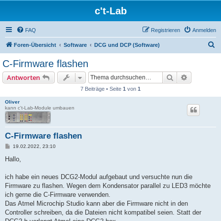
c't-Lab
FAQ
Registrieren
Anmelden
S
Foren-Übersicht
Software
DCG und DCP (Software)
u
C-Firmware flashen
c
Suche
Erweiterte
Antworten
h
7 Beiträge • Seite
1
von
1
e
Oliver
kann c't-Lab-Module umbauen
C-Firmware flashen
B
19.02.2022, 23:10
e
i
Hallo,
t
r
a
ich habe ein neues DCG2-Modul aufgebaut und versuchte nun die
g
Firmware zu flashen. Wegen dem Kondensator parallel zu LED3 möchte
ich gerne die C-Firmware verwenden.
Das Atmel Microchip Studio kann aber die Firmware nicht in den
Controller schreiben, da die Dateien nicht kompatibel seien. Statt der