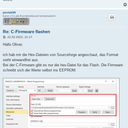
psclab38
kann c't-Lab-Konstrukteure konstruieren
Re: C-Firmware flashen
B
22.02.2022, 21:17
e
i
Hallo Oliver,
t
r
a
ich hab mir die Hex-Dateien von Sourceforge angeschaut, das Format
g
sieht einwandfrei aus.
Bei der C-Firmware gibt es nur die hex-Datei für das Flash. Die Firmware
schreibt sich die Werte selbst ins EEPROM.