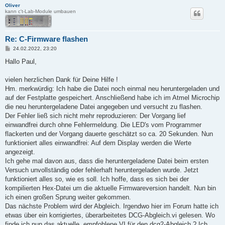
Oliver
kann c't-Lab-Module umbauen
Re: C-Firmware flashen
B
24.02.2022, 23:20
e
i
Hallo Paul,
t
r
a
vielen herzlichen Dank für Deine Hilfe !
g
Hm. merkwürdig: Ich habe die Datei noch einmal neu heruntergeladen und
auf der Festplatte gespeichert. Anschließend habe ich im Atmel Microchip
die neu heruntergeladene Datei angegeben und versucht zu flashen.
Der Fehler ließ sich nicht mehr reproduzieren: Der Vorgang lief
einwandfrei durch ohne Fehlermeldung. Die LED's vom Programmer
flackerten und der Vorgang dauerte geschätzt so ca. 20 Sekunden. Nun
funktioniert alles einwandfrei: Auf dem Display werden die Werte
angezeigt.
Ich gehe mal davon aus, dass die heruntergeladene Datei beim ersten
Versuch unvollständig oder fehlerhaft heruntergeladen wurde. Jetzt
funktioniert alles so, wie es soll. Ich hoffe, dass es sich bei der
kompilierten Hex-Datei um die aktuelle Firmwareversion handelt. Nun bin
ich einen großen Sprung weiter gekommen.
Das nächste Problem wird der Abgleich. Irgendwo hier im Forum hatte ich
etwas über ein korrigiertes, überarbeitetes DCG-Abgleich.vi gelesen. Wo
finde ich nun das aktuelle, empfohlene VI für den dcg2-Abgleich ? Ich