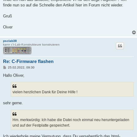
finde nun so auf die Schnelle den Artikel hier im Forum nicht wieder.
Gruß
Oiver
psclab38
kann c't-Lab-Konstrukteure konstruieren
Re: C-Firmware flashen
B
25.02.2022, 09:30
e
i
Hallo Oliver,
t
r
a
g
vielen herzlichen Dank für Deine Hilfe !
sehr gerne.
Hm. merkwürdig: Ich habe die Datei noch einmal neu heruntergeladen
und auf der Festplatte gespeichert.
Ich wiederhole meine Vermutung, dass Du versehentlich das html-