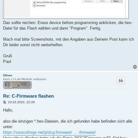
Das sollte reichen: Erase device before programming anklicken, die hex-
Datei für das Flash wählen und dann "Program". Fertig.
Mach mal bitte Screenshots, mit den Angaben aus Deinem Post kann ich
Dir leider sonst nicht weiterhelfen.
Gruß
Paul
Oliver
kann c't-Lab-Module umbauen
Re: C-Firmware flashen
B
23.02.2022, 22:28
e
i
Hallo,
t
r
a
also die einzigen *.hex-Dateien, die ich gefunden habe befinden sich alle
g
unter:
https://sourceforge.net/p/dcg-firmware/ ... -firmware/