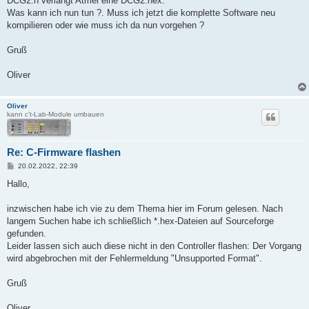
DCG2.h verlangt Atmel eine DCG2.hex.
Was kann ich nun tun ?. Muss ich jetzt die komplette Software neu
kompilieren oder wie muss ich da nun vorgehen ?
Gruß
Oliver
Oliver
kann c't-Lab-Module umbauen
Re: C-Firmware flashen
B
20.02.2022, 22:39
e
i
Hallo,
t
r
a
inzwischen habe ich vie zu dem Thema hier im Forum gelesen. Nach
g
langem Suchen habe ich schließlich *.hex-Dateien auf Sourceforge
gefunden.
Leider lassen sich auch diese nicht in den Controller flashen: Der Vorgang
wird abgebrochen mit der Fehlermeldung "Unsupported Format".
Gruß
Oliver