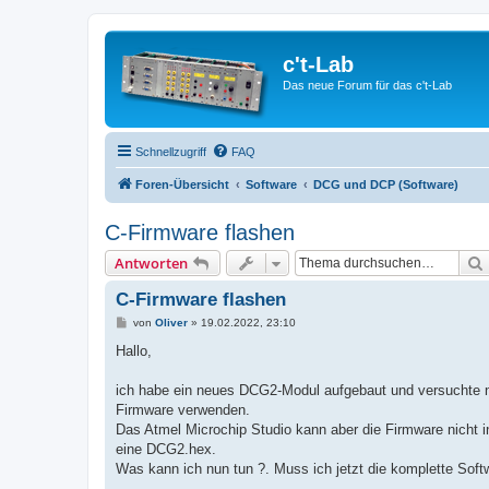
c't-Lab
Das neue Forum für das c't-Lab
Schnellzugriff
FAQ
Foren-Übersicht
Software
DCG und DCP (Software)
C-Firmware flashen
Antworten
C-Firmware flashen
B
von
Oliver
»
19.02.2022, 23:10
e
i
Hallo,
t
r
a
ich habe ein neues DCG2-Modul aufgebaut und versuchte n
g
Firmware verwenden.
Das Atmel Microchip Studio kann aber die Firmware nicht in
eine DCG2.hex.
Was kann ich nun tun ?. Muss ich jetzt die komplette Sof