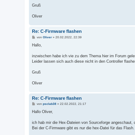
Gruß
Oliver
Re: C-Firmware flashen
B
von
Oliver
»
20.02.2022, 22:39
e
i
Hallo,
t
r
a
inzwischen habe ich vie zu dem Thema hier im Forum gele
g
Leider lassen sich auch diese nicht in den Controller fla
Gruß
Oliver
Re: C-Firmware flashen
B
von
psclab38
»
22.02.2022, 21:17
e
i
Hallo Oliver,
t
r
a
ich hab mir die Hex-Dateien von Sourceforge angeschaut, d
g
Bei der C-Firmware gibt es nur die hex-Datei für das Flas