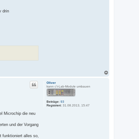
 drin
N
a
c
Oliver
h
kann c't-Lab-Module umbauen
o
b
e
Beiträge:
93
n
Registriert:
31.08.2013, 15:47
el Microchip die neu
erten und der Vorgang
funktioniert alles so,