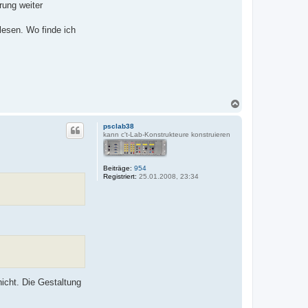
rung weiter
lesen. Wo finde ich
N
a
c
psclab38
h
kann c't-Lab-Konstrukteure konstruieren
o
b
e
Beiträge:
954
n
Registriert:
25.01.2008, 23:34
icht. Die Gestaltung