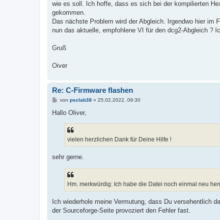
wie es soll. Ich hoffe, dass es sich bei der kompilierten H
gekommen.
Das nächste Problem wird der Abgleich. Irgendwo hier im Fo
nun das aktuelle, empfohlene VI für den dcg2-Abgleich ? Ich
Gruß
Oiver
Re: C-Firmware flashen
B
von
psclab38
»
25.02.2022, 09:30
e
i
Hallo Oliver,
t
r
a
g
vielen herzlichen Dank für Deine Hilfe !
sehr gerne.
Hm. merkwürdig: Ich habe die Datei noch einmal neu heru
Ich wiederhole meine Vermutung, dass Du versehentlich da
der Sourceforge-Seite provoziert den Fehler fast.