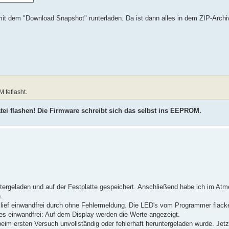
it dem "Download Snapshot" runterladen. Da ist dann alles in dem ZIP-Archiv
 feflasht.
ei flashen! Die Firmware schreibt sich das selbst ins EEPROM.
ergeladen und auf der Festplatte gespeichert. Anschließend habe ich im Atm
.
g lief einwandfrei durch ohne Fehlermeldung. Die LED's vom Programmer flack
les einwandfrei: Auf dem Display werden die Werte angezeigt.
im ersten Versuch unvollständig oder fehlerhaft heruntergeladen wurde. Jetzt 