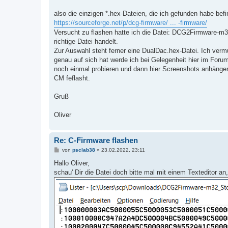
r
a
also die einzigen *.hex-Dateien, die ich gefunden habe befin
g
https://sourceforge.net/p/dcg-firmware/ ... -firmware/
Versucht zu flashen hatte ich die Datei: DCG2Firmware-m3
richtige Datei handelt.
Zur Auswahl steht ferner eine DualDac.hex-Datei. Ich ver
genau auf sich hat werde ich bei Gelegenheit hier im Foru
noch einmal probieren und dann hier Screenshots anhängen.
CM feflasht.
Gruß
Oliver
Re: C-Firmware flashen
B
von
psclab38
»
23.02.2022, 23:11
e
i
Hallo Oliver,
t
schau' Dir die Datei doch bitte mal mit einem Texteditor a
r
a
g