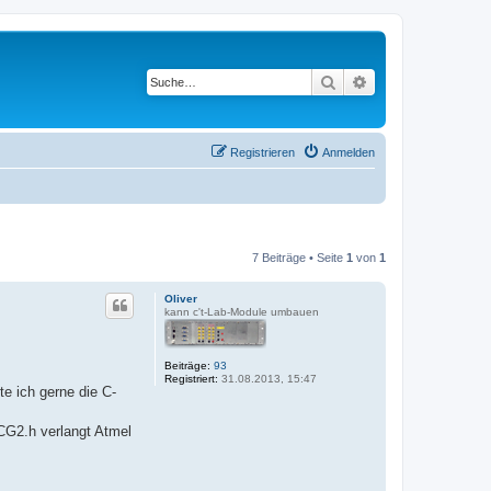
Suche
Erweiterte Suche
Registrieren
Anmelden
7 Beiträge • Seite
1
von
1
Oliver
kann c't-Lab-Module umbauen
Beiträge:
93
Registriert:
31.08.2013, 15:47
e ich gerne die C-
DCG2.h verlangt Atmel