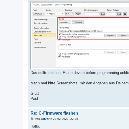
Das sollte reichen: Erase device before programming ankli
Mach mal bitte Screenshots, mit den Angaben aus Deinem Po
Gruß
Paul
Re: C-Firmware flashen
B
von
Oliver
»
23.02.2022, 22:28
e
i
Hallo,
t