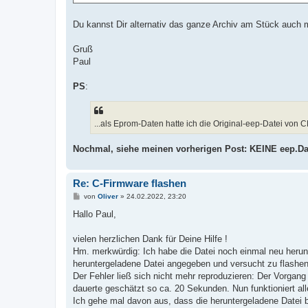
Du kannst Dir alternativ das ganze Archiv am Stück auch m
Gruß
Paul
PS
:
...als Eprom-Daten hatte ich die Original-eep-Datei von CM
Nochmal, siehe meinen vorherigen Post: KEINE eep.Dat
Re: C-Firmware flashen
B
von
Oliver
»
24.02.2022, 23:20
e
i
Hallo Paul,
t
r
a
vielen herzlichen Dank für Deine Hilfe !
g
Hm. merkwürdig: Ich habe die Datei noch einmal neu herunt
heruntergeladene Datei angegeben und versucht zu flashen
Der Fehler ließ sich nicht mehr reproduzieren: Der Vorgan
dauerte geschätzt so ca. 20 Sekunden. Nun funktioniert al
Ich gehe mal davon aus, dass die heruntergeladene Datei be