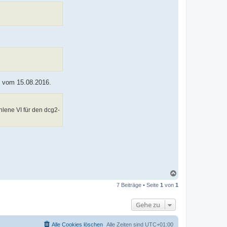
, vom 15.08.2016.
hlene VI für den dcg2-
N
a
7 Beiträge • Seite
1
von
1
c
h
o
Gehe zu
b
e
n
Alle Cookies löschen
Alle Zeiten sind
UTC+01:00