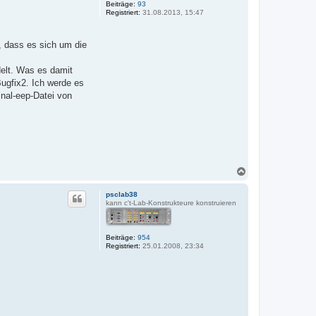
Beiträge:
93
n
Registriert:
31.08.2013, 15:47
, dass es sich um die
delt. Was es damit
Bugfix2. Ich werde es
inal-eep-Datei von
N
a
c
psclab38
h
kann c't-Lab-Konstrukteure konstruieren
o
b
e
Beiträge:
954
n
Registriert:
25.01.2008, 23:34