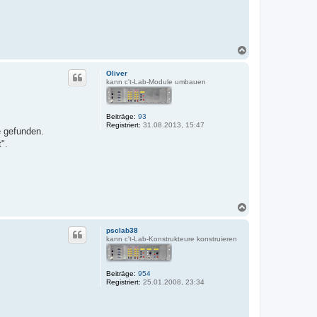
N
a
c
Oliver
h
kann c't-Lab-Module umbauen
o
b
e
Beiträge:
93
n
Registriert:
31.08.2013, 15:47
e gefunden.
".
N
a
c
psclab38
h
kann c't-Lab-Konstrukteure konstruieren
o
b
e
Beiträge:
954
n
Registriert:
25.01.2008, 23:34