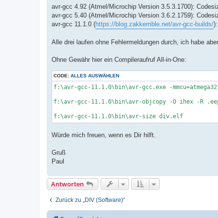
avr-gcc 4.92 (Atmel/Microchip Version 3.5.3.1700): Codes
avr-gcc 5.40 (Atmel/Microchip Version 3.6.2.1759): Codes
avr-gcc 11.1.0 (
https://blog.zakkemble.net/avr-gcc-builds/
)
Alle drei laufen ohne Fehlermeldungen durch, ich habe aber 
Ohne Gewähr hier ein Compileraufruf All-in-One:
CODE:
ALLES AUSWÄHLEN
f:\avr-gcc-11.1.0\bin\avr-gcc.exe -mmcu=atmega32
f:\avr-gcc-11.1.0\bin\avr-objcopy -O ihex -R .ee
Würde mich freuen, wenn es Dir hilft.
Gruß
Paul
Antworten
Zurück zu „DIV (Software)“