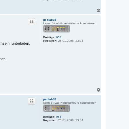
N
a
c
psclab38
h
kann c't-Lab-Konstrukteure konstruieren
o
b
e
Beiträge:
954
n
Registriert:
25.01.2008, 23:34
nzeln runterladen,
ser.
N
a
c
psclab38
h
kann c't-Lab-Konstrukteure konstruieren
o
b
e
Beiträge:
954
n
Registriert:
25.01.2008, 23:34