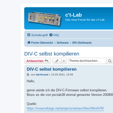
c't-Lab
Das neue Forum für das c't-Lab
Schnellzugriff
FAQ
Foren-Übersicht
Software
DIV (Software)
DIV-C selbst kompilieren
Antworten
DIV-C selbst kompilieren
B
von
lab-freund
»
13.05.2021, 15:56
e
i
Hallo,
t
r
a
gerne würde ich die DIV-C-Firmware selbst kompilieren.
g
Muss es die von psclab38 einmal genannte Version 200806
Quelle:
https://sourceforge.net/projects/winavr/files/WinAVR/