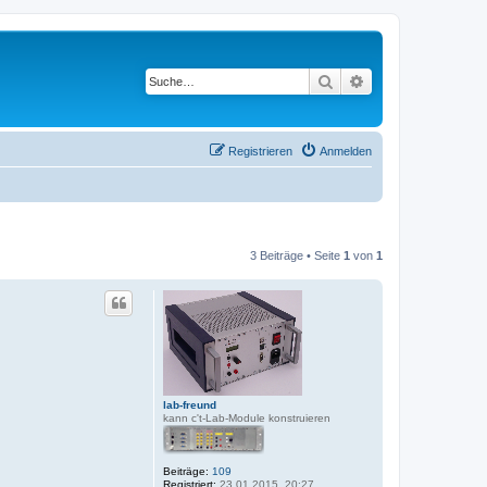
Suche
Erweiterte Suche
Registrieren
Anmelden
3 Beiträge • Seite
1
von
1
lab-freund
kann c't-Lab-Module konstruieren
Beiträge:
109
Registriert:
23.01.2015, 20:27