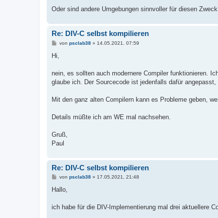
Oder sind andere Umgebungen sinnvoller für diesen Zweck
Re: DIV-C selbst kompilieren
B
von
psclab38
»
14.05.2021, 07:59
e
i
Hi,
t
r
a
nein, es sollten auch modernere Compiler funktionieren. 
g
glaube ich. Der Sourcecode ist jedenfalls dafür angepasst
Mit den ganz alten Compilern kann es Probleme geben, wen
Details müßte ich am WE mal nachsehen.
Gruß,
Paul
Re: DIV-C selbst kompilieren
B
von
psclab38
»
17.05.2021, 21:48
e
i
Hallo,
t
r
a
ich habe für die DIV-Implementierung mal drei aktuellere Co
g