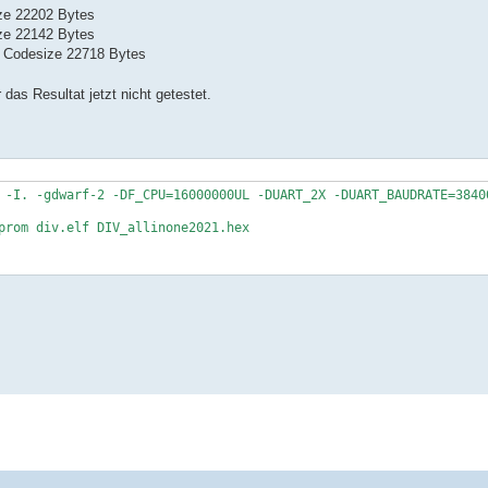
ize 22202 Bytes
ize 22142 Bytes
: Codesize 22718 Bytes
das Resultat jetzt nicht getestet.
 -I. -gdwarf-2 -DF_CPU=16000000UL -DUART_2X -DUART_BAUDRATE=3840
prom div.elf DIV_allinone2021.hex
