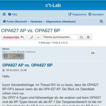
c't-Lab
FAQ
Registrieren
Anmelden
S
Foren-Übersicht
Hardware
Allgemeines (Hardware)
u
OPA627 AP vs. OPA627 BP
c
Suche
Erweiterte
Antworten
h
3 Beiträge • Seite
1
von
1
e
Oliver
kann c't-Lab-Module umbauen
OPA627 AP vs. OPA627 BP
B
26.04.2021, 22:48
e
i
Hallo,
t
r
a
kurze Verständnisfrage: Im Thread DIV ist zu lesen, dass die OPA627
g
BP-OP's besser seien als die OPA 627 AP. Der Blick ins Datenblatt
irritiert mich nur.
Die OP07 A-Typen sind höherwertiger als die anderen und beim OPA627
sind die BP-Typen besser als die AP ? Der Temperaturbereich ist bei mir