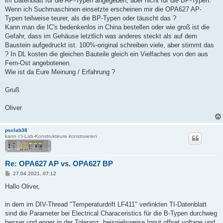
im Datenblatt für die AP-Typen angegeben, aber nicht für die BP-Typen.
Wenn ich Suchmaschinen einsetzte erscheinen mir die OPA627 AP-
Typen teilweise teurer, als die BP-Typen oder täuscht das ?
Kann man die IC's bedenkenlos in China bestellen oder wie groß ist die
Gefahr, dass im Gehäuse letztlich was anderes steckt als auf dem
Baustein aufgedruckt ist. 100%-original schreiben viele, aber stimmt das
? In DL kosten die gleichen Bauteile gleich ein Vielfaches von den aus
Fern-Ost angebotenen.
Wie ist da Eure Meinung / Erfahrung ?
Gruß
Oliver
psclab38
kann c't-Lab-Konstrukteure konstruieren
Re: OPA627 AP vs. OPA627 BP
B
27.04.2021, 07:12
e
i
Hallo Oliver,
t
r
a
in dem im DIV-Thread "Temperaturdrift LF411" verlinkten TI-Datenblatt
g
sind die Parameter bei Electrical Characeristics für die B-Typen durchweg
besser und enger in der Toleranz, beispielsweise Input offset voltage und