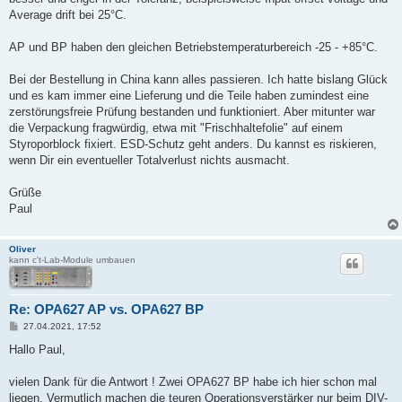
Average drift bei 25°C.
AP und BP haben den gleichen Betriebstemperaturbereich -25 - +85°C.
Bei der Bestellung in China kann alles passieren. Ich hatte bislang Glück
und es kam immer eine Lieferung und die Teile haben zumindest eine
zerstörungsfreie Prüfung bestanden und funktioniert. Aber mitunter war
die Verpackung fragwürdig, etwa mit "Frischhaltefolie" auf einem
Styroporblock fixiert. ESD-Schutz geht anders. Du kannst es riskieren,
wenn Dir ein eventueller Totalverlust nichts ausmacht.
Grüße
Paul
Oliver
kann c't-Lab-Module umbauen
Re: OPA627 AP vs. OPA627 BP
B
27.04.2021, 17:52
e
i
Hallo Paul,
t
r
a
vielen Dank für die Antwort ! Zwei OPA627 BP habe ich hier schon mal
g
liegen. Vermutlich machen die teuren Operationsverstärker nur beim DIV-