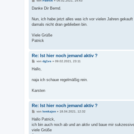
B
von
Patrick
»
06.02.2021, 14:43
e
i
Danke Dir Bernd.
t
r
a
Nun, ich habe jetzt alles was ich vor vielen Jahren gekauf
g
damals nicht dran geblieben bin.
Viele Grüße
Patrick
Re: Ist hier noch jemand aktiv ?
B
von
dg1vs
»
09.02.2021, 23:11
e
i
Hallo,
t
r
a
naja ich schaue regelmäßig rein.
g
Karsten
Re: Ist hier noch jemand aktiv ?
B
von
lemkajen
»
18.04.2021, 12:32
e
i
Hallo Patrick,
t
ich bin auch noch ab und an aktiv und baue mir sukzessiv
r
a
viele Grüße
g