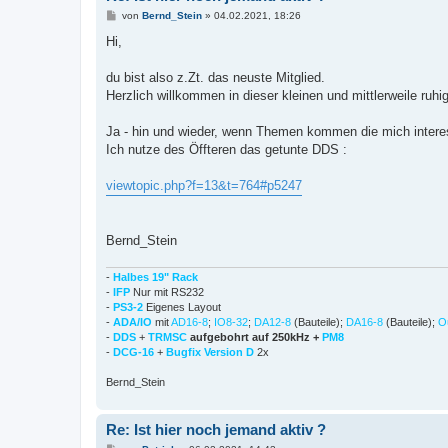
B
von
Bernd_Stein
»
04.02.2021, 18:26
e
i
Hi,
t
r
a
du bist also z.Zt. das neuste Mitglied.
g
Herzlich willkommen in dieser kleinen und mittlerweile ruh
Ja - hin und wieder, wenn Themen kommen die mich intere
Ich nutze des Öffteren das getunte DDS :
viewtopic.php?f=13&t=764#p5247
Bernd_Stein
-
Halbes 19" Rack
-
IFP
Nur mit RS232
-
PS3-2
Eigenes Layout
-
ADA/IO
mit
AD16-8
;
IO8-32
;
DA12-8
(Bauteile);
DA16-8
(Bauteile);
O
-
DDS
+
TRMSC
aufgebohrt auf 250kHz +
PM8
-
DCG-16
+
Bugfix Version D
2x
Bernd_Stein
Re: Ist hier noch jemand aktiv ?