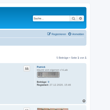
Suche
Erweiterte Suche
Registrieren
Anmelden
5 Beiträge • Seite
1
von
1
Patrick
träumt vom eigenen c't-Lab
Beiträge:
9
Registriert:
27.12.2020, 15:46
N
a
c