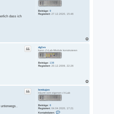
o
b
e
Beiträge:
9
n
Registriert:
27.12.2020, 15:46
erlich dass ich
N
a
c
dg1vs
h
kann c't-Lab-Module konstruieren
o
b
e
Beiträge:
138
n
Registriert:
20.12.2009, 22:26
N
a
c
lemkajen
h
träumt vom eigenen c't-Lab
o
b
e
Beiträge:
8
 unterwegs..
n
Registriert:
04.04.2020, 17:21
K
Kontaktdaten: