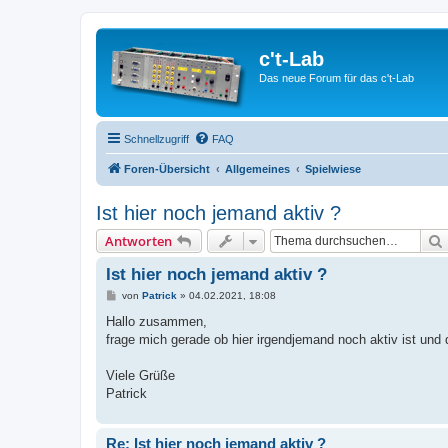
c't-Lab
Das neue Forum für das c't-Lab
Schnellzugriff
FAQ
Foren-Übersicht
Allgemeines
Spielwiese
Ist hier noch jemand aktiv ?
Antworten
Ist hier noch jemand aktiv ?
B
von
Patrick
»
04.02.2021, 18:08
e
i
Hallo zusammen,
t
frage mich gerade ob hier irgendjemand noch aktiv ist und d
r
a
g
Viele Grüße
Patrick
Re: Ist hier noch jemand aktiv ?