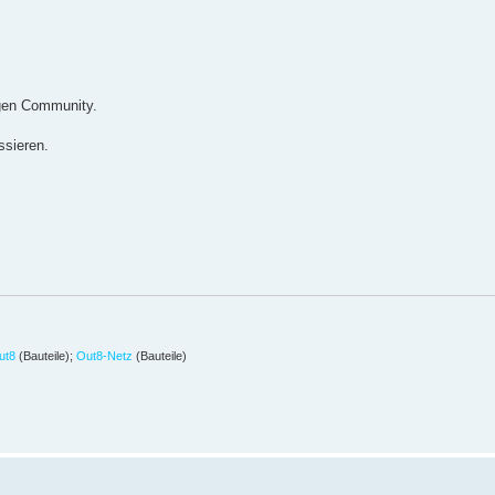
igen Community.
ssieren.
ut8
(Bauteile);
Out8-Netz
(Bauteile)