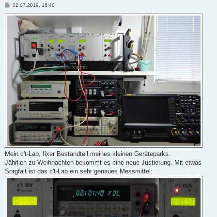
B
02.07.2019, 16:40
e
i
t
r
a
g
Mein c't-Lab, fixer Bestandteil meines kleinen Geräteparks.
Jährlich zu Weihnachten bekommt es eine neue Justierung. Mit etwas
Sorgfalt ist das c't-Lab ein sehr genaues Messmittel: