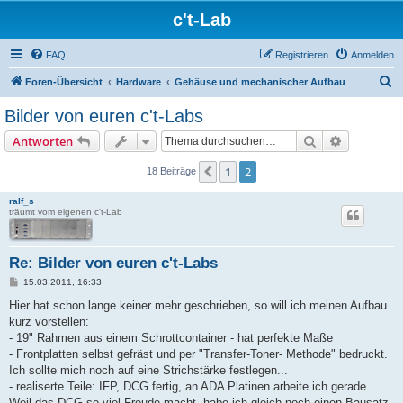
c't-Lab
FAQ
Registrieren
Anmelden
S
Foren-Übersicht
Hardware
Gehäuse und mechanischer Aufbau
u
Bilder von euren c't-Labs
c
Suche
Erweiterte
Antworten
h
e
1
2
Vorherige
18 Beiträge
ralf_s
träumt vom eigenen c't-Lab
Re: Bilder von euren c't-Labs
B
15.03.2011, 16:33
e
i
Hier hat schon lange keiner mehr geschrieben, so will ich meinen Aufbau
t
kurz vorstellen:
r
a
- 19" Rahmen aus einem Schrottcontainer - hat perfekte Maße
g
- Frontplatten selbst gefräst und per "Transfer-Toner- Methode" bedruckt.
Ich sollte mich noch auf eine Strichstärke festlegen...
- realiserte Teile: IFP, DCG fertig, an ADA Platinen arbeite ich gerade.
Weil das DCG so viel Freude macht, habe ich gleich noch einen Bausatz