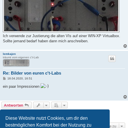
Ich verwende zur Justierung die alten VIs auf einer WIN-XP Virtualbox.
Sollte jemand bedarf haben dann mich anschreiben.
lemkajen
träumt vom eigenen c't-Lab
Re: Bilder von euren c't-Labs
B
18.04.2020, 16:51
e
i
ein paar Impressionen
t
r
a
g
Antworten
1
2
Vorherige
18 Beiträge
Diese Website nutzt Cookies, um dir den
bestmöglichen Komfort bei der Nutzung zu
Gehe zu