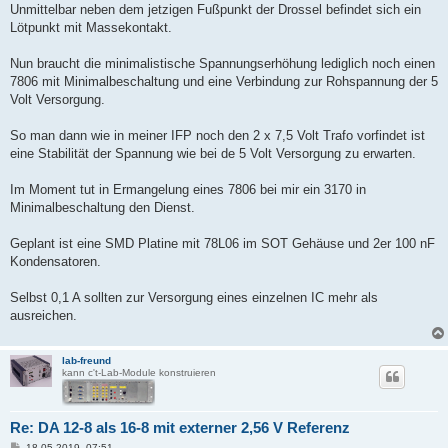
Unmittelbar neben dem jetzigen Fußpunkt der Drossel befindet sich ein
Lötpunkt mit Massekontakt.
Nun braucht die minimalistische Spannungserhöhung lediglich noch einen
7806 mit Minimalbeschaltung und eine Verbindung zur Rohspannung der 5
Volt Versorgung.
So man dann wie in meiner IFP noch den 2 x 7,5 Volt Trafo vorfindet ist
eine Stabilität der Spannung wie bei de 5 Volt Versorgung zu erwarten.
Im Moment tut in Ermangelung eines 7806 bei mir ein 3170 in
Minimalbeschaltung den Dienst.
Geplant ist eine SMD Platine mit 78L06 im SOT Gehäuse und 2er 100 nF
Kondensatoren.
Selbst 0,1 A sollten zur Versorgung eines einzelnen IC mehr als
ausreichen.
lab-freund
kann c't-Lab-Module konstruieren
Re: DA 12-8 als 16-8 mit externer 2,56 V Referenz
B
18.05.2019, 07:51