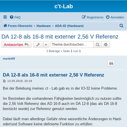
c't-Lab
FAQ
Registrieren
Anmelden
S
Foren-Übersicht
Hardware
ADA-IO (Hardware)
u
DA 12-8 als 16-8 mit externer 2,56 V Referenz
c
Suche
Erweiterte
Antworten
h
3 Beiträge • Seite
1
von
1
e
martin09
DA 12-8 als 16-8 mit externer 2,56 V Referenz
B
13.05.2019, 20:19
e
i
Bei der Belebung meines ct - Lab gab es in der IO-32 keine Probleme.
t
r
a
Im Bestreben die vorhandenen Fähigkeiten bestmöglich zu nutzen sollte
g
die 2,56 Volt Referenz des AD 16-8 auch im DA 12-8 (das als DA 16-8
bestückt wurde) zur Referenz genutzt werden.
Dabei läuft man allerdings Gefahr ohne wesentliche Änderungen in Hard-
oder/und Software keine definierte Funktion zu erfüllen.