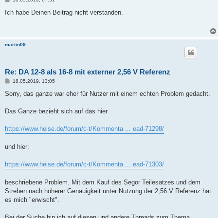
e
i
Ich habe Deinen Beitrag nicht verstanden.
t
r
a
g
martin09
Re: DA 12-8 als 16-8 mit externer 2,56 V Referenz
B
18.05.2019, 13:05
e
i
Sorry, das ganze war eher für Nutzer mit einem echten Problem gedacht.
t
r
a
Das Ganze bezieht sich auf das hier
g
https://www.heise.de/forum/c-t/Kommenta ... ead-71298/
und hier:
https://www.heise.de/forum/c-t/Kommenta ... ead-71303/
beschriebene Problem. Mit dem Kauf des Segor Teilesatzes und dem
Streben nach höherer Genauigkeit unter Nutzung der 2,56 V Referenz hat
es mich "erwischt".
Bei der Suche bin ich auf diesen und andere Threads zum Thema