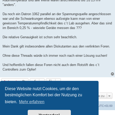
Raumtemperatur und alle Werte waren anschließend bis zu 25 mV
"anders".
Da noch ein Datron 1062 parallel an der Spannungsquelle angeschlossen
war und die Schwankungen ebenso aufzeigte kann man von einer
gewissen Temperaturempfindlichkeit des c`t Lab ausgehen. Aber das sind
im Bereich 0,25 % - wieviele Geräte messen das ???
Die relative Genauigkeit ist schon sehr beachtlich.
Mein Dank gilt insbesondere allen Diskutanten aus den verlinkten Foren.
Ohne diese Threads würde ich immer noch nach einer Lösung suchen!
Und hoffentlich fallen diese Foren nicht auch dem Rotstift des c`t
Controllers zum Opfer!
Antworten
3 Beiträge • Seite
1
von
1
Diese Website nutzt Cookies, um dir den
bestmöglichen Komfort bei der Nutzung zu
Gehe zu
bieten.
Mehr erfahren
Foren-Übersicht
Alle Cookies löschen
Alle Zeiten sind
UTC+01:00
Powered by
phpBB
® Forum Software © phpBB Limited