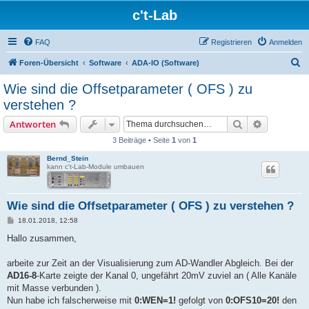
c't-Lab
FAQ
Registrieren
Anmelden
S
Foren-Übersicht
Software
ADA-IO (Software)
u
Wie sind die Offsetparameter ( OFS ) zu
c
verstehen ?
h
Suche
Erweiterte
Antworten
e
3 Beiträge • Seite
1
von
1
Bernd_Stein
kann c't-Lab-Module umbauen
Wie sind die Offsetparameter ( OFS ) zu verstehen ?
B
18.01.2018, 12:58
e
i
Hallo zusammen,
t
r
a
arbeite zur Zeit an der Visualisierung zum AD-Wandler Abgleich. Bei der
g
AD16-8
-Karte zeigte der Kanal 0, ungefährt 20mV zuviel an ( Alle Kanäle
mit Masse verbunden ).
Nun habe ich falscherweise mit
0:WEN=1!
gefolgt von
0:OFS10=20!
den