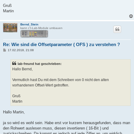
Gruß
Martin
Bernd_Stein
kann c't-Lab-Module umbauen
Re: Wie sind die Offsetparameter ( OFS ) zu verstehen ?
B
17.02.2018, 21:08
e
i
t
lab-freund hat geschrieben:
r
a
Hallo Bernd,
g
Vermutlich hast Du mit dem Schreiben von 0 nicht den alten
vorhandenen Offset-Wert getroffen.
Gruß
Martin
Hallo Martin,
ja so wird es wohl sein. Habe erst vor kurzem herausgefunden, dass man
den Rohwert auslesen muss, diesen invertieren ( 16-Bit ) und
zurückschreiben. Da kommt es jedoch auf jede Ziffer an, um wirklich