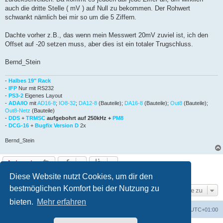
auch die dritte Stelle ( mV ) auf Null zu bekommen. Der Rohwert
schwankt nämlich bei mir so um die 5 Ziffern.
Dachte vorher z.B., das wenn mein Messwert 20mV zuviel ist, ich den
Offset auf -20 setzen muss, aber dies ist ein totaler Trugschluss.
Bernd_Stein
-
Halbes 19" Rack
-
IFP
Nur mit RS232
-
PS3-2
Eigenes Layout
-
ADA/IO
mit
AD16-8
;
IO8-32
;
DA12-8
(Bauteile);
DA16-8
(Bauteile);
Out8
(Bauteile);
Out8-Netz
(Bauteile)
-
DDS
+
TRMSC
aufgebohrt auf 250kHz +
PM8
-
DCG-16
+
Bugfix Version D
2x
Bernd_Stein
Antworten
3 Beiträge • Seite
1
von
1
Diese Website nutzt Cookies, um dir den
bestmöglichen Komfort bei der Nutzung zu
Gehe zu
bieten.
Mehr erfahren
Foren-Übersicht
Alle Cookies löschen
Alle Zeiten sind
UTC+01:00