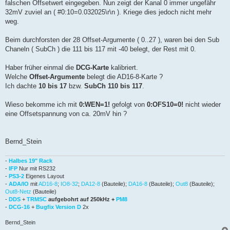
falschen Offsetwert eingegeben. Nun zeigt der Kanal 0 immer ungefähr
32mV zuviel an ( #0:10=0.032025\r\n ). Kriege dies jedoch nicht mehr
weg.
Beim durchforsten der 28 Offset-Argumente ( 0..27 ), waren bei den Sub
Chaneln ( SubCh ) die 111 bis 117 mit -40 belegt, der Rest mit 0.
Haber früher einmal die
DCG-Karte
kalibriert.
Welche
Offset-Argumente
belegt die AD16-8-Karte ?
Ich dachte
10 bis 17
bzw.
SubCh 110 bis 117
.
Wieso bekomme ich mit
0:WEN=1!
gefolgt von
0:OFS10=0!
nicht wieder
eine Offsetspannung von ca. 20mV hin ?
Bernd_Stein
-
Halbes 19" Rack
-
IFP
Nur mit RS232
-
PS3-2
Eigenes Layout
-
ADA/IO
mit
AD16-8
;
IO8-32
;
DA12-8
(Bauteile);
DA16-8
(Bauteile);
Out8
(Bauteile);
Out8-Netz
(Bauteile)
-
DDS
+
TRMSC
aufgebohrt auf 250kHz +
PM8
-
DCG-16
+
Bugfix Version D
2x
Bernd_Stein