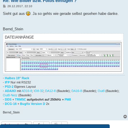
Re: Wie Bilder bzw. Fotos einfügen ?
B
28.12.2017, 22:10
e
i
Sieht gut aus
. Ja so gehts wie gerade selbst gesehen habe danke.
t
r
a
g
Bernd_Stein
DATEIANHÄNGE
-
Halbes 19" Rack
-
IFP
Nur mit RS232
-
PS3-2
Eigenes Layout
-
ADA/IO
mit
AD16-8
;
IO8-32
;
DA12-8
(Bauteile);
DA16-8
(Bauteile);
Out8
(Bauteile);
Out8-Netz
(Bauteile)
-
DDS
+
TRMSC
aufgebohrt auf 250kHz +
PM8
-
DCG-16
+
Bugfix Version D
2x
Bernd_Stein
Antworten