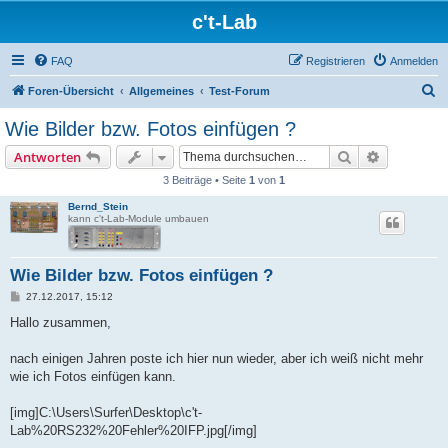
c't-Lab
FAQ
Registrieren
Anmelden
S
Foren-Übersicht
Allgemeines
Test-Forum
u
Wie Bilder bzw. Fotos einfügen ?
c
Suche
Erweiterte
Antworten
h
3 Beiträge • Seite
1
von
1
e
Bernd_Stein
kann c't-Lab-Module umbauen
Wie Bilder bzw. Fotos einfügen ?
B
27.12.2017, 15:12
e
i
Hallo zusammen,
t
r
a
nach einigen Jahren poste ich hier nun wieder, aber ich weiß nicht mehr
g
wie ich Fotos einfügen kann.
[img]C:\Users\Surfer\Desktop\c't-
Lab%20RS232%20Fehler%20IFP.jpg[/img]