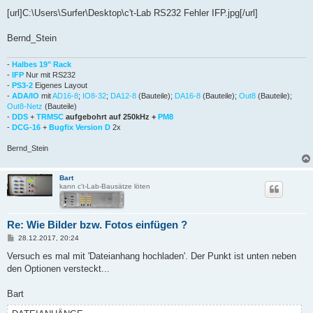
[url]C:\Users\Surfer\Desktop\c't-Lab RS232 Fehler IFP.jpg[/url]
Bernd_Stein
-
Halbes 19" Rack
-
IFP
Nur mit RS232
-
PS3-2
Eigenes Layout
-
ADA/IO
mit
AD16-8
;
IO8-32
;
DA12-8
(Bauteile);
DA16-8
(Bauteile);
Out8
(Bauteile);
Out8-Netz
(Bauteile)
-
DDS
+
TRMSC
aufgebohrt auf 250kHz +
PM8
-
DCG-16
+
Bugfix Version D
2x
Bernd_Stein
Bart
kann c't-Lab-Bausätze löten
Re: Wie Bilder bzw. Fotos einfügen ?
B
28.12.2017, 20:24
e
i
Versuch es mal mit 'Dateianhang hochladen'. Der Punkt ist unten neben
t
den Optionen versteckt...
r
a
g
Bart