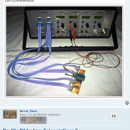
DATEIANHÄNGE
Bernd_Stein
kann c't-Lab-Module umbauen