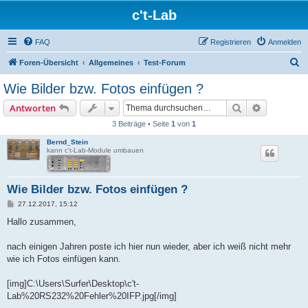
c't-Lab
FAQ
Registrieren
Anmelden
S
Foren-Übersicht
Allgemeines
Test-Forum
u
Wie Bilder bzw. Fotos einfügen ?
c
Suche
Erweiterte
Antworten
h
3 Beiträge • Seite
1
von
1
e
Bernd_Stein
kann c't-Lab-Module umbauen
Wie Bilder bzw. Fotos einfügen ?
B
27.12.2017, 15:12
e
i
Hallo zusammen,
t
r
a
nach einigen Jahren poste ich hier nun wieder, aber ich weiß nicht mehr
g
wie ich Fotos einfügen kann.
[img]C:\Users\Surfer\Desktop\c't-
Lab%20RS232%20Fehler%20IFP.jpg[/img]