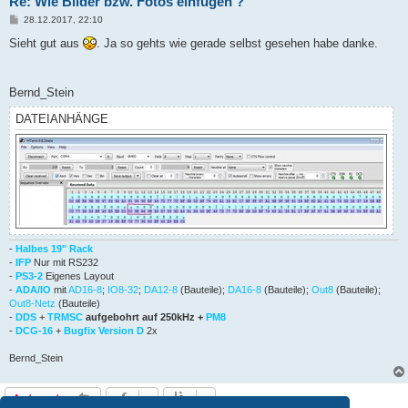
Re: Wie Bilder bzw. Fotos einfügen ?
B
28.12.2017, 22:10
e
i
Sieht gut aus
. Ja so gehts wie gerade selbst gesehen habe danke.
t
r
a
g
Bernd_Stein
DATEIANHÄNGE
-
Halbes 19" Rack
-
IFP
Nur mit RS232
-
PS3-2
Eigenes Layout
-
ADA/IO
mit
AD16-8
;
IO8-32
;
DA12-8
(Bauteile);
DA16-8
(Bauteile);
Out8
(Bauteile);
Out8-Netz
(Bauteile)
-
DDS
+
TRMSC
aufgebohrt auf 250kHz +
PM8
-
DCG-16
+
Bugfix Version D
2x
Bernd_Stein
Antworten