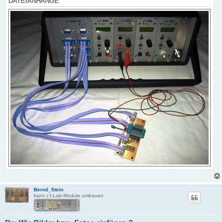
DATEIANHÄNGE
Bernd_Stein
kann c't-Lab-Module umbauen