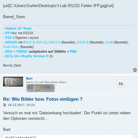
[url]C:\Users\Surfer\Desktop\c't-Lab RS232 Fehler IFP.jpg[/url]
Bernd_Stein
-
Halbes 19" Rack
-
IFP
Nur mit RS232
-
PS3-2
Eigenes Layout
-
ADA/IO
mit
AD16-8
;
IO8-32
;
DA12-8
(Bauteile);
DA16-8
(Bauteile);
Out8
(Bauteile);
Out8-Netz
(Bauteile)
-
DDS
+
TRMSC
aufgebohrt auf 250kHz +
PM8
-
DCG-16
+
Bugfix Version D
2x
Bernd_Stein
Bart
kann c't-Lab-Bausätze löten
Re: Wie Bilder bzw. Fotos einfügen ?
B
28.12.2017, 20:24
e
i
Versuch es mal mit 'Dateianhang hochladen'. Der Punkt ist unten neben
t
den Optionen versteckt...
r
a
g
Bart