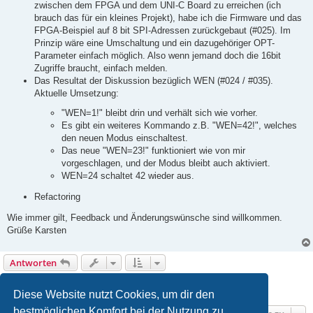
zwischen dem FPGA und dem UNI-C Board zu erreichen (ich
brauch das für ein kleines Projekt), habe ich die Firmware und das
FPGA-Beispiel auf 8 bit SPI-Adressen zurückgebaut (#025). Im
Prinzip wäre eine Umschaltung und ein dazugehöriger OPT-
Parameter einfach möglich. Also wenn jemand doch die 16bit
Zugriffe braucht, einfach melden.
Das Resultat der Diskussion bezüglich WEN (#024 / #035).
Aktuelle Umsetzung:
"WEN=1!" bleibt drin und verhält sich wie vorher.
Es gibt ein weiteres Kommando z.B. "WEN=42!", welches
den neuen Modus einschaltest.
Das neue "WEN=23!" funktioniert wie von mir
vorgeschlagen, und der Modus bleibt auch aktiviert.
WEN=24 schaltet 42 wieder aus.
Refactoring
Wie immer gilt, Feedback und Änderungswünsche sind willkommen.
Grüße Karsten
Antworten
1
2
Vorherige
19 Beiträge
Diese Website nutzt Cookies, um dir den
bestmöglichen Komfort bei der Nutzung zu