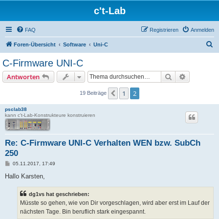
c't-Lab
FAQ
Registrieren
Anmelden
S
Foren-Übersicht
Software
Uni-C
u
C-Firmware UNI-C
c
Suche
Erweiterte
Antworten
h
e
1
2
Vorherige
19 Beiträge
psclab38
kann c't-Lab-Konstrukteure konstruieren
Re: C-Firmware UNI-C Verhalten WEN bzw. SubCh
250
B
05.11.2017, 17:49
e
i
Hallo Karsten,
t
r
a
dg1vs hat geschrieben:
g
Müsste so gehen, wie von Dir vorgeschlagen, wird aber erst im Lauf der
nächsten Tage. Bin beruflich stark eingespannt.