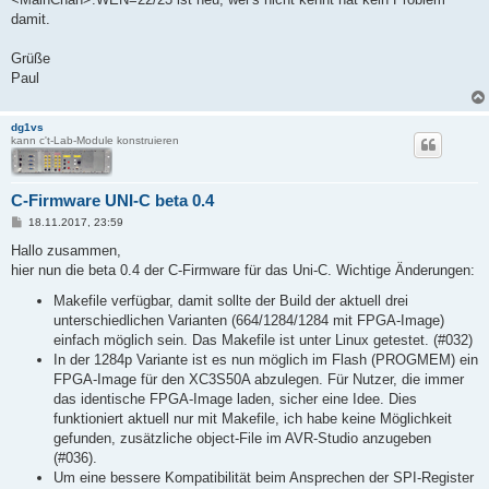
damit.
Grüße
Paul
dg1vs
kann c't-Lab-Module konstruieren
C-Firmware UNI-C beta 0.4
B
18.11.2017, 23:59
e
i
Hallo zusammen,
t
hier nun die beta 0.4 der C-Firmware für das Uni-C. Wichtige Änderungen:
r
a
Makefile verfügbar, damit sollte der Build der aktuell drei
g
unterschiedlichen Varianten (664/1284/1284 mit FPGA-Image)
einfach möglich sein. Das Makefile ist unter Linux getestet. (#032)
In der 1284p Variante ist es nun möglich im Flash (PROGMEM) ein
FPGA-Image für den XC3S50A abzulegen. Für Nutzer, die immer
das identische FPGA-Image laden, sicher eine Idee. Dies
funktioniert aktuell nur mit Makefile, ich habe keine Möglichkeit
gefunden, zusätzliche object-File im AVR-Studio anzugeben
(#036).
Um eine bessere Kompatibilität beim Ansprechen der SPI-Register