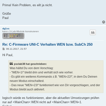
Prima! Kein Problem, es eilt ja nicht.
Grüße
Paul
dg1vs
kann c't-Lab-Module konstruieren
Re: C-Firmware UNI-C Verhalten WEN bzw. SubCh 250
B
06.11.2017, 21:57
e
i
Hi Paul,
t
r
a
psclab38 hat geschrieben:
g
Was hältst Du von dem Vorschlag:
- "WEN=1!" bleibt drin und verhält sich wie vorher.
- Es gibt ein weiteres Kommando z.B. "WEN=22!", in dem Du Deinen
neuen Modus einschaltest.
- Das neue "WEN=23!" funktioniert wie von Dir vorgeschlagen, und der
Modus bleibt auch aktiviert.
logisch würde es funktionieren, aber die aktuellen Umsetzungen prüfen
nur auf <MainChan>:WEN nicht auf <MainChan>:WEN=1.