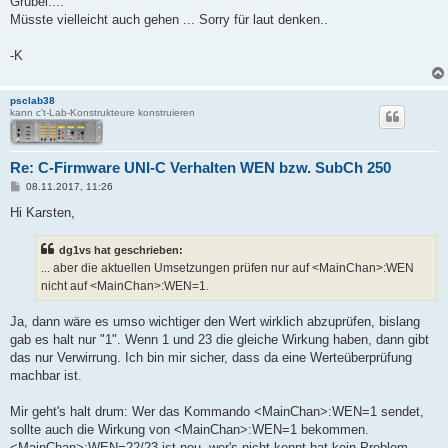
Grübel....
Müsste vielleicht auch gehen ... Sorry für laut denken..
-K
psclab38
kann c't-Lab-Konstrukteure konstruieren
Re: C-Firmware UNI-C Verhalten WEN bzw. SubCh 250
B
08.11.2017, 11:26
e
i
Hi Karsten,
t
r
a
dg1vs hat geschrieben:
g
... aber die aktuellen Umsetzungen prüfen nur auf <MainChan>:WEN
nicht auf <MainChan>:WEN=1.
Ja, dann wäre es umso wichtiger den Wert wirklich abzuprüfen, bislang
gab es halt nur "1". Wenn 1 und 23 die gleiche Wirkung haben, dann gibt
das nur Verwirrung. Ich bin mir sicher, dass da eine Werteüberprüfung
machbar ist.
Mir geht's halt drum: Wer das Kommando <MainChan>:WEN=1 sendet,
sollte auch die Wirkung von <MainChan>:WEN=1 bekommen.
<MainChan>:WEN=22/23 ist neu, wer's nicht kennt hat kein Problem