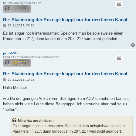
träumt vom eigenen c't-Lab
Re: Skalierung der Anzeige klappt nur für den linken Kanal
B
29.11.2013, 20:26
e
i
Es ist sogar noch interessanter: Speichert man beispielsweise einen
t
Parameter in 217, dann landet der in 207, 217 wird nicht geändert.
r
a
g
psclab38
kann c't-Lab-Konstrukteure konstruieren
Re: Skalierung der Anzeige klappt nur für den linken Kanal
B
30.11.2013, 10:24
e
i
Hallo Michael,
t
r
a
wie Du der geringen Anzahl von Beiträgen zum ACV entnehmen kannst,
g
haben nicht viele Leute diese Baugruppe. Ich versuche aber mal so zu
"helfen".
Mino hat geschrieben:
Es ist sogar noch interessanter: Speichert man beispielsweise einen
Parameter in 217, dann landet der in 207, 217 wird nicht geändert.