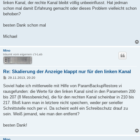
linken Kanal, der rechte Kanal bleibt völlig unbeeinflusst. Hat jedman
schon mal damit Erfahrung gemacht oder dieses Problem vielleicht schon
behoben?
besten Dank schon mal
Michael
Mino
träumt vom eigenen c't-Lab
Re: Skalierung der Anzeige klappt nur für den linken Kanal
B
29.11.2013, 20:20
e
i
Soviel habe ich mittlerweile mit Hilfe von ParamBackupRestore.vi
t
rausgefunden: die Werte für den linken Kanal sind in den Parametern 200
r
a
bis 207 (8 Messbereiche), die für den rechten Kanal scheinbar in 210 bis
g
217. Bloß kann man in letztere nicht speichern, weder per serieller
Schnittstelle noch per vi. Da scheint wohl ein Schreibschutz drauf zu
sein. Weiß jemand, wie man den entfernt?
besten Dank!
Mino