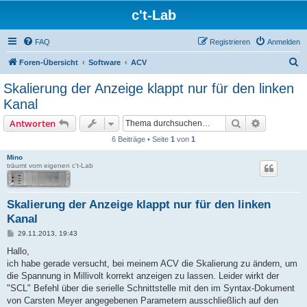
c't-Lab
FAQ
Registrieren
Anmelden
S
Foren-Übersicht
Software
ACV
u
Skalierung der Anzeige klappt nur für den linken
c
Kanal
h
Suche
Erweiterte
Antworten
e
6 Beiträge • Seite
1
von
1
Mino
träumt vom eigenen c't-Lab
Skalierung der Anzeige klappt nur für den linken
Kanal
B
29.11.2013, 19:43
e
i
Hallo,
t
ich habe gerade versucht, bei meinem ACV die Skalierung zu ändern, um
r
a
die Spannung in Millivolt korrekt anzeigen zu lassen. Leider wirkt der
g
"SCL" Befehl über die serielle Schnittstelle mit den im Syntax-Dokument
von Carsten Meyer angegebenen Parametern ausschließlich auf den