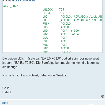
CODE:
ALLES AUSWÄHLEN
ACV._L0271:

                        .BLOCK    795

                        .LINE     795

                        LDI       _ACCCLO, ACV.ADCscalesL AND 
                        LDI       _ACCCHI, ACV.ADCscalesL SHRB
                        PUSH      _ACCCLO

                        PUSH      _ACCCHI

                        LDD       _ACCA, Y+000h

                        MOV       _ACCB, _ACCA

                        CLR       _ACCA

                        LSL       _ACCB

                        ROL       _ACCA

                        POP       _ACCCHI

                        POP       _ACCCLO

                        ADD       _ACCCLO, _ACCB

Die beiden LDIs müsste als "EA E0 F0 E0" codiert sein. Der neue Wert
                        ADC       _ACCCHI, _ACCA

                        LDS       _ACCB, ACV.ParamInt

ist dann "EA E1 F0 E0". Die Bytefolge kommt viermal vor, die letzte ist
                        LDS       _ACCA, ACV.ParamInt+1

die richtige.
                        MOVW      _ACCALO, _ACCB

                        CALL      SYSTEM._WriteEEp16

Ich hab's nicht ausprobiert, daher ohne Gewähr...
                        .ENDBLOCK 796

                        .BRANCH   20,ACV._L0260

                        JMP       ACV._L0260 
Gruß
Patrick
Mino