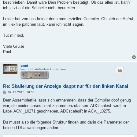
beschrieben. Damit wäre Dein Problem bestätigt. Ob das alles ist, kann
ich jetzt auf die Schnelle nicht beurteilen.
Leider hat von uns keiner den kommerziellen Compiler. Ob sich der Aufruf
im Hexfile patchen läßt, kann ich nicht sagen.
Tut mir leid.
Viele Grüße
Paul
ompf
kann c't-Lab-Module konstruieren
Re: Skalierung der Anzeige klappt nur für den linken Kanal
B
02.12.2013, 19:53
e
i
Dem Assemblerfile lässt sich entnehmen, dass der Compiler doof genug
t
war, die beiden cases nicht zusammenzufassen. ADCscalesL wird im
r
a
Label ACV._L0271 geschrieben, ADCscalesR in ACV._L0275.
g
Du musst also die folgende Struktur finden und darin die Parameter der
beiden LDI-anweisungen ändern.