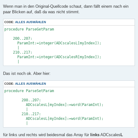
Wenn man in den Original-Quellcode schaut, dann fällt einem nach ein
paar Blicken auf, daß da was nicht stimmt.
CODE:
ALLES AUSWÄHLEN
procedure ParseGetParam

    200..207:

      ParamInt:=integer(ADCscalesL[myIndex]);

      |

    210..217:

      ParamInt:=integer(ADCscalesR[myIndex]);

Das ist noch ok. Aber hier:
CODE:
ALLES AUSWÄHLEN
procedure ParseSetParam

        200..207:

          ADCscalesL[myIndex]:=word(ParamInt);

          |

        210..217:

          ADCscalesL[myIndex]:=word(ParamInt);

für links und rechts wird beidesmal das Array für
links
ADCscales
L