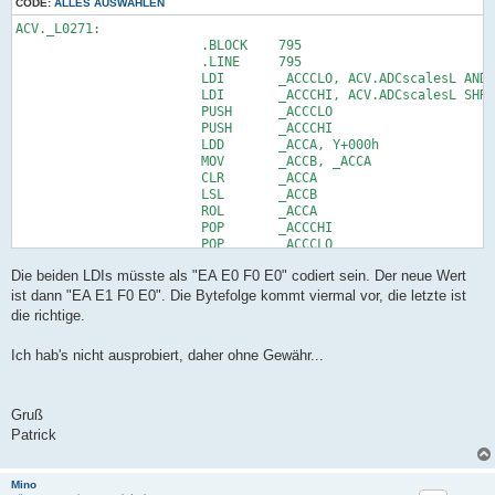
CODE:
ALLES AUSWÄHLEN
ACV._L0271:

                        .BLOCK    795

                        .LINE     795

                        LDI       _ACCCLO, ACV.ADCscalesL AND 
                        LDI       _ACCCHI, ACV.ADCscalesL SHRB
                        PUSH      _ACCCLO

                        PUSH      _ACCCHI

                        LDD       _ACCA, Y+000h

                        MOV       _ACCB, _ACCA

                        CLR       _ACCA

                        LSL       _ACCB

                        ROL       _ACCA

                        POP       _ACCCHI

                        POP       _ACCCLO

                        ADD       _ACCCLO, _ACCB

Die beiden LDIs müsste als "EA E0 F0 E0" codiert sein. Der neue Wert
                        ADC       _ACCCHI, _ACCA

                        LDS       _ACCB, ACV.ParamInt

ist dann "EA E1 F0 E0". Die Bytefolge kommt viermal vor, die letzte ist
                        LDS       _ACCA, ACV.ParamInt+1

die richtige.
                        MOVW      _ACCALO, _ACCB

                        CALL      SYSTEM._WriteEEp16

Ich hab's nicht ausprobiert, daher ohne Gewähr...
                        .ENDBLOCK 796

                        .BRANCH   20,ACV._L0260

                        JMP       ACV._L0260 
Gruß
Patrick
Mino