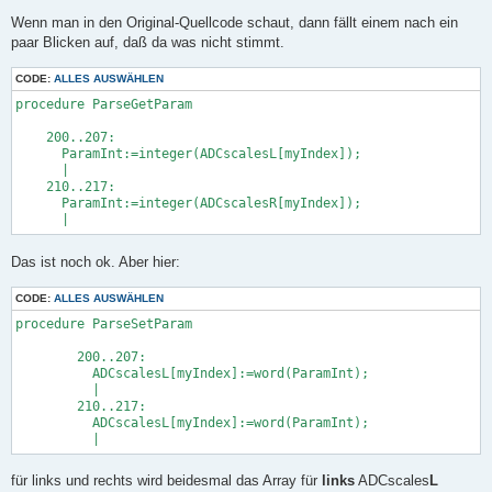
Wenn man in den Original-Quellcode schaut, dann fällt einem nach ein
paar Blicken auf, daß da was nicht stimmt.
CODE:
ALLES AUSWÄHLEN
procedure ParseGetParam

    200..207:

      ParamInt:=integer(ADCscalesL[myIndex]);

      |

    210..217:

      ParamInt:=integer(ADCscalesR[myIndex]);

Das ist noch ok. Aber hier:
CODE:
ALLES AUSWÄHLEN
procedure ParseSetParam

        200..207:

          ADCscalesL[myIndex]:=word(ParamInt);

          |

        210..217:

          ADCscalesL[myIndex]:=word(ParamInt);

für links und rechts wird beidesmal das Array für
links
ADCscales
L