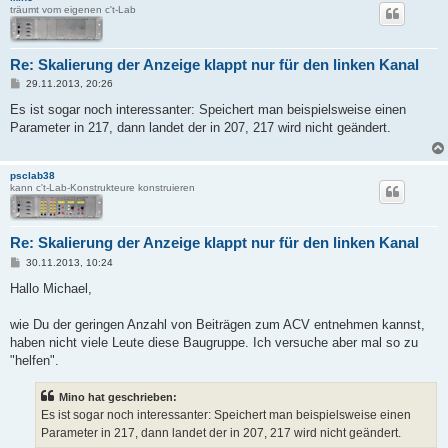
träumt vom eigenen c't-Lab
Re: Skalierung der Anzeige klappt nur für den linken Kanal
B
29.11.2013, 20:26
e
i
Es ist sogar noch interessanter: Speichert man beispielsweise einen
t
Parameter in 217, dann landet der in 207, 217 wird nicht geändert.
r
a
g
psclab38
kann c't-Lab-Konstrukteure konstruieren
Re: Skalierung der Anzeige klappt nur für den linken Kanal
B
30.11.2013, 10:24
e
i
Hallo Michael,
t
r
a
wie Du der geringen Anzahl von Beiträgen zum ACV entnehmen kannst,
g
haben nicht viele Leute diese Baugruppe. Ich versuche aber mal so zu
"helfen".
Mino hat geschrieben:
Es ist sogar noch interessanter: Speichert man beispielsweise einen
Parameter in 217, dann landet der in 207, 217 wird nicht geändert.