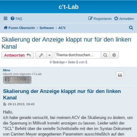
c't-Lab
FAQ
Registrieren
Anmelden
S
Foren-Übersicht
Software
ACV
u
Skalierung der Anzeige klappt nur für den linken
c
Kanal
h
Suche
Erweiterte
Antworten
e
6 Beiträge • Seite
1
von
1
Mino
träumt vom eigenen c't-Lab
Skalierung der Anzeige klappt nur für den linken
Kanal
B
29.11.2013, 19:43
e
i
Hallo,
t
ich habe gerade versucht, bei meinem ACV die Skalierung zu ändern, um
r
a
die Spannung in Millivolt korrekt anzeigen zu lassen. Leider wirkt der
g
"SCL" Befehl über die serielle Schnittstelle mit den im Syntax-Dokument
von Carsten Meyer angegebenen Parametern ausschließlich auf den