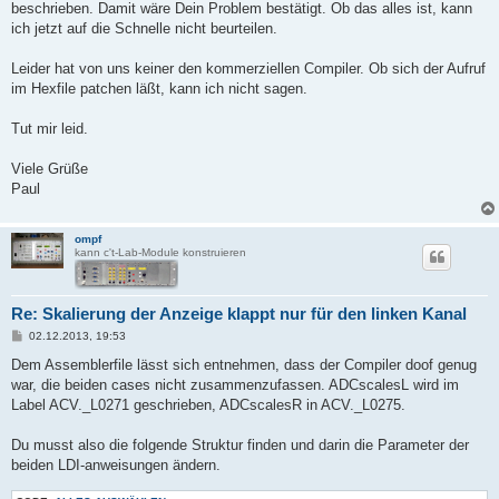
beschrieben. Damit wäre Dein Problem bestätigt. Ob das alles ist, kann
ich jetzt auf die Schnelle nicht beurteilen.
Leider hat von uns keiner den kommerziellen Compiler. Ob sich der Aufruf
im Hexfile patchen läßt, kann ich nicht sagen.
Tut mir leid.
Viele Grüße
Paul
ompf
kann c't-Lab-Module konstruieren
Re: Skalierung der Anzeige klappt nur für den linken Kanal
B
02.12.2013, 19:53
e
i
Dem Assemblerfile lässt sich entnehmen, dass der Compiler doof genug
t
war, die beiden cases nicht zusammenzufassen. ADCscalesL wird im
r
a
Label ACV._L0271 geschrieben, ADCscalesR in ACV._L0275.
g
Du musst also die folgende Struktur finden und darin die Parameter der
beiden LDI-anweisungen ändern.