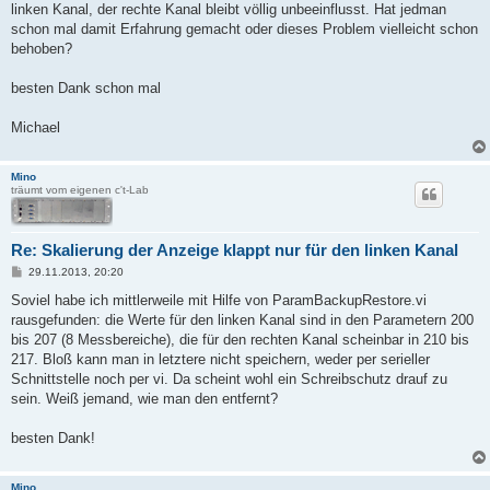
linken Kanal, der rechte Kanal bleibt völlig unbeeinflusst. Hat jedman
schon mal damit Erfahrung gemacht oder dieses Problem vielleicht schon
behoben?
besten Dank schon mal
Michael
Mino
träumt vom eigenen c't-Lab
Re: Skalierung der Anzeige klappt nur für den linken Kanal
B
29.11.2013, 20:20
e
i
Soviel habe ich mittlerweile mit Hilfe von ParamBackupRestore.vi
t
rausgefunden: die Werte für den linken Kanal sind in den Parametern 200
r
a
bis 207 (8 Messbereiche), die für den rechten Kanal scheinbar in 210 bis
g
217. Bloß kann man in letztere nicht speichern, weder per serieller
Schnittstelle noch per vi. Da scheint wohl ein Schreibschutz drauf zu
sein. Weiß jemand, wie man den entfernt?
besten Dank!
Mino