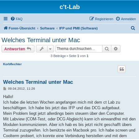
c't-Lab
FAQ
Registrieren
Anmelden
S
Foren-Übersicht
Software
IFP und PM8 (Software)
u
Welches Terminal unter Mac
c
Suche
Erweiterte
Antworten
h
3 Beiträge • Seite
1
von
1
e
Korbflechter
Welches Terminal unter Mac
B
09.04.2012, 11:26
e
i
Hallo!
t
Ich habe die letzten Wochen angefangen mich mit dem ct Lab zu
r
a
beschäftigen. Ich habe bis jetzt das IFP und das DCG aufgebaut.
g
Mein Problem liegt jetzt allerdings beim steuern über den Computer.
Mit Labview (COM-Test, oder DCG Abgleich) kann ich einwandfrei mit den
Modulen kommunizieren. Aber ich hab es bis jetzt nicht geschafft übers
Terminal zuzugreifen. Ich benützte ein Macbook pro. Ich habe screen und
Coolterm probiert, ich konnte eine Verbindung herstellen und mit dem