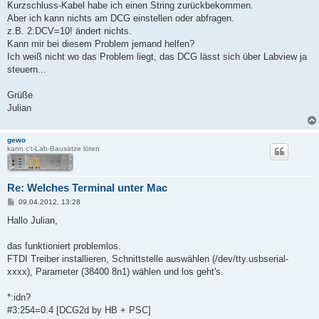
Kurzschluss-Kabel habe ich einen String zurückbekommen.
Aber ich kann nichts am DCG einstellen oder abfragen.
z.B. 2:DCV=10! ändert nichts.
Kann mir bei diesem Problem jemand helfen?
Ich weiß nicht wo das Problem liegt, das DCG lässt sich über Labview ja
steuern...
Grüße
Julian
gewo
kann c't-Lab-Bausätze löten
Re: Welches Terminal unter Mac
B
09.04.2012, 13:28
e
i
Hallo Julian,
t
r
a
das funktioniert problemlos.
g
FTDI Treiber installieren, Schnittstelle auswählen (/dev/tty.usbserial-
xxxx), Parameter (38400 8n1) wählen und los geht's.
*:idn?
#3:254=0.4 [DCG2d by HB + PSC]