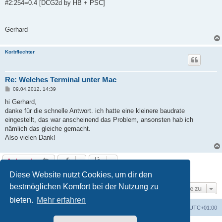
#2:254=0.4 [DCG2d by HB + PSC]
Gerhard
Korbflechter
Re: Welches Terminal unter Mac
B
09.04.2012, 14:39
e
i
hi Gerhard,
t
danke für die schnelle Antwort. ich hatte eine kleinere baudrate
r
a
eingestellt, das war anscheinend das Problem, ansonsten hab ich
g
nämlich das gleiche gemacht.
Also vielen Dank!
Antworten
3 Beiträge • Seite
1
von
1
Diese Website nutzt Cookies, um dir den
bestmöglichen Komfort bei der Nutzung zu
Gehe zu
bieten.
Mehr erfahren
Foren-Übersicht
Alle Cookies löschen
Alle Zeiten sind
UTC+01:00