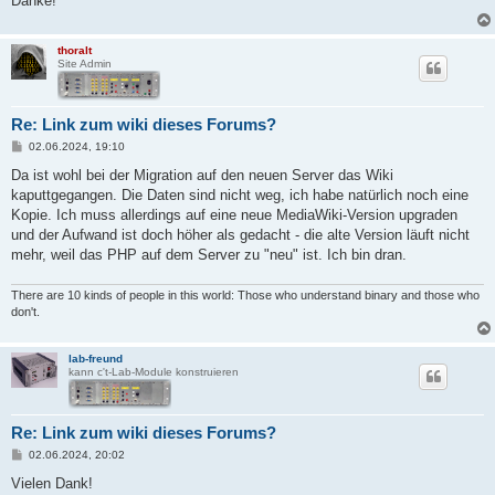
Danke!
thoralt
Site Admin
Re: Link zum wiki dieses Forums?
B
02.06.2024, 19:10
e
i
Da ist wohl bei der Migration auf den neuen Server das Wiki
t
kaputtgegangen. Die Daten sind nicht weg, ich habe natürlich noch eine
r
a
Kopie. Ich muss allerdings auf eine neue MediaWiki-Version upgraden
g
und der Aufwand ist doch höher als gedacht - die alte Version läuft nicht
mehr, weil das PHP auf dem Server zu "neu" ist. Ich bin dran.
There are 10 kinds of people in this world: Those who understand binary and those who
don't.
lab-freund
kann c't-Lab-Module konstruieren
Re: Link zum wiki dieses Forums?
B
02.06.2024, 20:02
e
i
Vielen Dank!
t