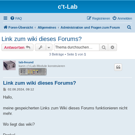
c't-Lab
FAQ
Registrieren
Anmelden
S
Foren-Übersicht
Allgemeines
Administration und Fragen zum Forum
u
Link zum wiki dieses Forums?
c
Suche
Erweiterte
Antworten
h
3 Beiträge • Seite
1
von
1
e
lab-freund
kann c't-Lab-Module konstruieren
Link zum wiki dieses Forums?
B
02.06.2024, 09:12
e
i
Hallo,
t
r
a
meine gespeicherten Links zum Wiki dieses Forums funktionieren nicht
g
mehr.
Wo liegt das wiki?