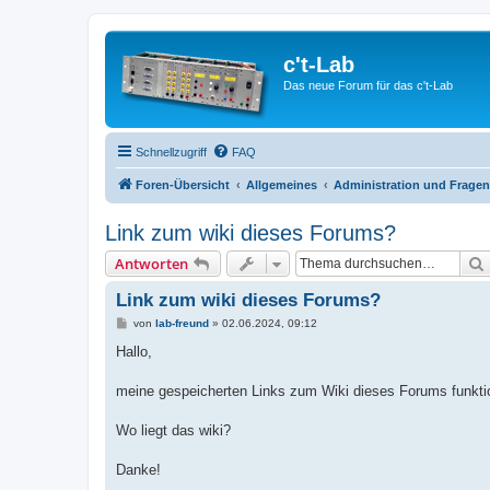
c't-Lab
Das neue Forum für das c't-Lab
Schnellzugriff
FAQ
Foren-Übersicht
Allgemeines
Administration und Frage
Link zum wiki dieses Forums?
Antworten
Link zum wiki dieses Forums?
B
von
lab-freund
»
02.06.2024, 09:12
e
i
Hallo,
t
r
a
meine gespeicherten Links zum Wiki dieses Forums funktio
g
Wo liegt das wiki?
Danke!