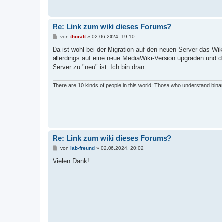
Re: Link zum wiki dieses Forums?
B
von
thoralt
»
02.06.2024, 19:10
e
i
Da ist wohl bei der Migration auf den neuen Server das Wi
t
allerdings auf eine neue MediaWiki-Version upgraden und de
r
a
Server zu "neu" ist. Ich bin dran.
g
There are 10 kinds of people in this world: Those who understand bina
Re: Link zum wiki dieses Forums?
B
von
lab-freund
»
02.06.2024, 20:02
e
i
Vielen Dank!
t
r
a
g