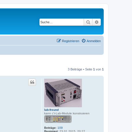
Suche
Erweiterte Suche
Registrieren
Anmelden
3 Beiträge • Seite
1
von
1
lab-freund
kann c't-Lab-Module konstruieren
Beiträge:
109
Registriert:
23.01.2015, 20:27