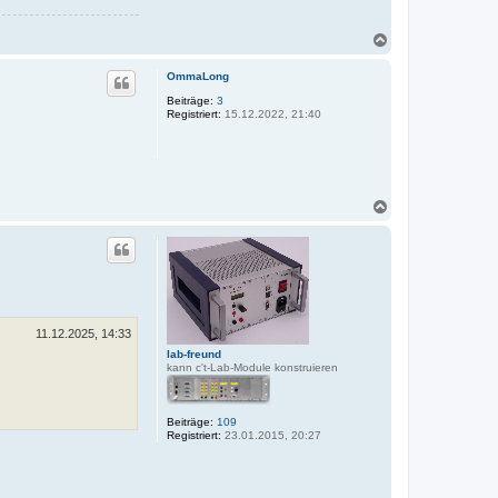
N
a
c
OmmaLong
h
o
Beiträge:
3
Registriert:
15.12.2022, 21:40
b
e
n
N
a
c
h
o
b
e
n
11.12.2025, 14:33
lab-freund
kann c't-Lab-Module konstruieren
Beiträge:
109
Registriert:
23.01.2015, 20:27