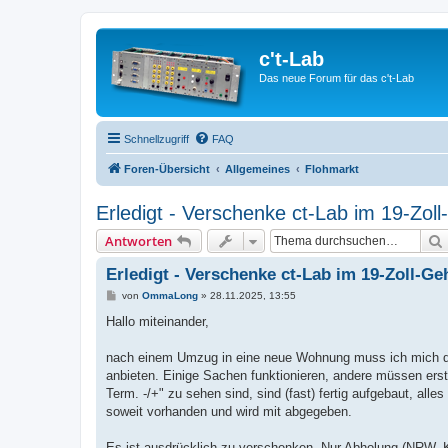
c't-Lab
Das neue Forum für das c't-Lab
Schnellzugriff
FAQ
Foren-Übersicht
Allgemeines
Flohmarkt
Erledigt - Verschenke ct-Lab im 19-Zol
Antworten
Erledigt - Verschenke ct-Lab im 19-Zoll-G
B
von
OmmaLong
»
28.11.2025, 13:55
e
i
Hallo miteinander,
t
r
a
nach einem Umzug in eine neue Wohnung muss ich mich doch
g
anbieten. Einige Sachen funktionieren, andere müssen erst 
Term. -/+" zu sehen sind, sind (fast) fertig aufgebaut, al
soweit vorhanden und wird mit abgegeben.
Es ist ausdrücklich zu verschenken. Nur Abholung (NRW, K