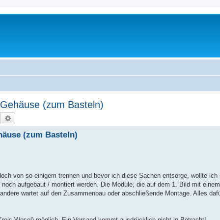
l-Gehäuse (zum Basteln)
Suche
Erweiterte Suche
ehäuse (zum Basteln)
 von so einigem trennen und bevor ich diese Sachen entsorge, wollte ich si
noch aufgebaut / montiert werden. Die Module, die auf dem 1. Bild mit einem 
les andere wartet auf den Zusammenbau oder abschließende Montage. Alles dafür
reis Wesel) möglich. Ein Versand kommt ausdrücklich nicht in Betracht!