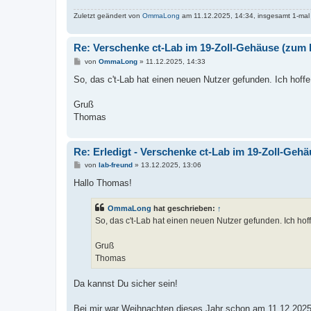
Zuletzt geändert von
OmmaLong
am 11.12.2025, 14:34, insgesamt 1-mal
Re: Verschenke ct-Lab im 19-Zoll-Gehäuse (zum 
B
von
OmmaLong
»
11.12.2025, 14:33
e
i
So, das c't-Lab hat einen neuen Nutzer gefunden. Ich hoffe
t
r
a
Gruß
g
Thomas
Re: Erledigt - Verschenke ct-Lab im 19-Zoll-Geh
B
von
lab-freund
»
13.12.2025, 13:06
e
i
Hallo Thomas!
t
r
a
OmmaLong
hat geschrieben:
↑
g
So, das c't-Lab hat einen neuen Nutzer gefunden. Ich hof
Gruß
Thomas
Da kannst Du sicher sein!
Bei mir war Weihnachten dieses Jahr schon am 11.12.202