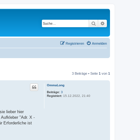
Suche
Erweiterte Suche
Registrieren
Anmelden
3 Beiträge • Seite
1
von
1
OmmaLong
Beiträge:
3
Registriert:
15.12.2022, 21:40
e lieber hier
Aufkleber "Adr. X -
 Erforderliche ist