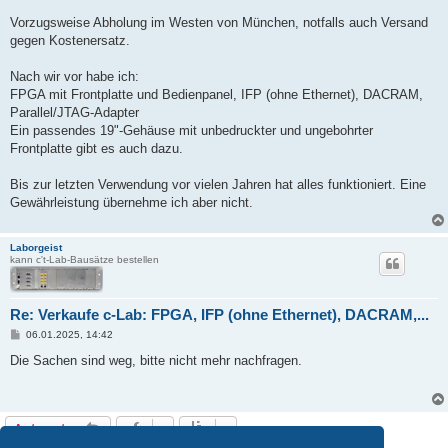
a
g
Vorzugsweise Abholung im Westen von München, notfalls auch Versand
gegen Kostenersatz.
Nach wir vor habe ich:
FPGA mit Frontplatte und Bedienpanel, IFP (ohne Ethernet), DACRAM,
Parallel/JTAG-Adapter
Ein passendes 19"-Gehäuse mit unbedruckter und ungebohrter
Frontplatte gibt es auch dazu.
Bis zur letzten Verwendung vor vielen Jahren hat alles funktioniert. Eine
Gewährleistung übernehme ich aber nicht.
Laborgeist
kann c't-Lab-Bausätze bestellen
Re: Verkaufe c-Lab: FPGA, IFP (ohne Ethernet), DACRAM,...
B
06.01.2025, 14:42
e
i
Die Sachen sind weg, bitte nicht mehr nachfragen.
t
r
a
g
Antworten