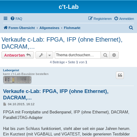
c't-Lab
FAQ
Registrieren
Anmelden
S
Foren-Übersicht
Allgemeines
Flohmarkt
u
Verkaufe c-Lab: FPGA, IFP (ohne Ethernet),
c
DACRAM,...
h
Suche
Erweiterte
Antworten
e
4 Beiträge • Seite
1
von
1
Laborgeist
kann c't-Lab-Bausätze bestellen
Verkaufe c-Lab: FPGA, IFP (ohne Ethernet),
DACRAM,...
B
04.10.2015, 16:12
e
i
FPGA mit Frontplatte und Bedienpanel, IFP (ohne Ethernet), DACRAM,
t
Parallel/JTAG-Adapter
r
a
g
Hat bis zum Schluss funktioniert, steht aber seit ein paar Jahren herum.
Ein Kurztest (mit VGABALL und VGATEST, beide generieren Testbilder