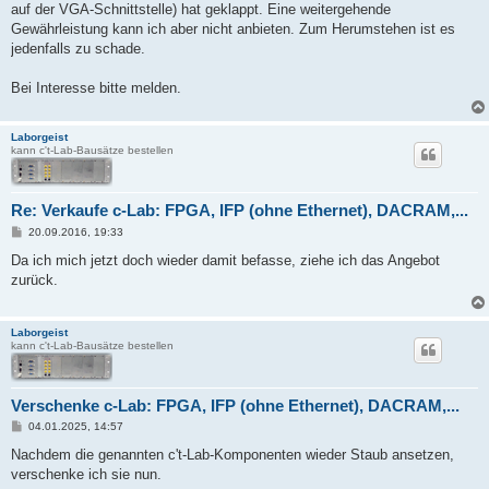
auf der VGA-Schnittstelle) hat geklappt. Eine weitergehende
Gewährleistung kann ich aber nicht anbieten. Zum Herumstehen ist es
jedenfalls zu schade.
Bei Interesse bitte melden.
Laborgeist
kann c't-Lab-Bausätze bestellen
Re: Verkaufe c-Lab: FPGA, IFP (ohne Ethernet), DACRAM,...
B
20.09.2016, 19:33
e
i
Da ich mich jetzt doch wieder damit befasse, ziehe ich das Angebot
t
zurück.
r
a
g
Laborgeist
kann c't-Lab-Bausätze bestellen
Verschenke c-Lab: FPGA, IFP (ohne Ethernet), DACRAM,...
B
04.01.2025, 14:57
e
i
Nachdem die genannten c't-Lab-Komponenten wieder Staub ansetzen,
t
verschenke ich sie nun.
r