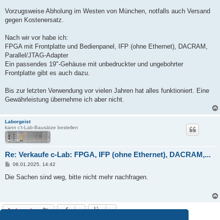
a
g
Vorzugsweise Abholung im Westen von München, notfalls auch Versand
gegen Kostenersatz.
Nach wir vor habe ich:
FPGA mit Frontplatte und Bedienpanel, IFP (ohne Ethernet), DACRAM,
Parallel/JTAG-Adapter
Ein passendes 19"-Gehäuse mit unbedruckter und ungebohrter
Frontplatte gibt es auch dazu.
Bis zur letzten Verwendung vor vielen Jahren hat alles funktioniert. Eine
Gewährleistung übernehme ich aber nicht.
Laborgeist
kann c't-Lab-Bausätze bestellen
Re: Verkaufe c-Lab: FPGA, IFP (ohne Ethernet), DACRAM,...
B
06.01.2025, 14:42
e
i
Die Sachen sind weg, bitte nicht mehr nachfragen.
t
r
a
g
Antworten