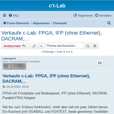
c't-Lab
FAQ
Registrieren
Anmelden
S
Foren-Übersicht
Allgemeines
Flohmarkt
u
Verkaufe c-Lab: FPGA, IFP (ohne Ethernet),
c
DACRAM,...
h
Suche
Erweiterte
Antworten
e
4 Beiträge • Seite
1
von
1
Laborgeist
kann c't-Lab-Bausätze bestellen
Verkaufe c-Lab: FPGA, IFP (ohne Ethernet),
DACRAM,...
B
04.10.2015, 16:12
e
i
FPGA mit Frontplatte und Bedienpanel, IFP (ohne Ethernet), DACRAM,
t
Parallel/JTAG-Adapter
r
a
g
Hat bis zum Schluss funktioniert, steht aber seit ein paar Jahren herum.
Ein Kurztest (mit VGABALL und VGATEST, beide generieren Testbilder