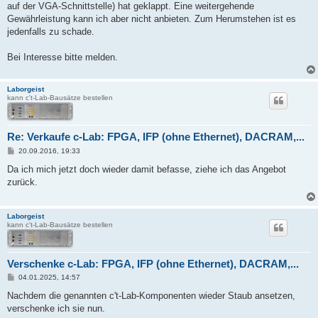
auf der VGA-Schnittstelle) hat geklappt. Eine weitergehende
Gewährleistung kann ich aber nicht anbieten. Zum Herumstehen ist es
jedenfalls zu schade.
Bei Interesse bitte melden.
Laborgeist
kann c't-Lab-Bausätze bestellen
Re: Verkaufe c-Lab: FPGA, IFP (ohne Ethernet), DACRAM,...
B
20.09.2016, 19:33
e
i
Da ich mich jetzt doch wieder damit befasse, ziehe ich das Angebot
t
zurück.
r
a
g
Laborgeist
kann c't-Lab-Bausätze bestellen
Verschenke c-Lab: FPGA, IFP (ohne Ethernet), DACRAM,...
B
04.01.2025, 14:57
e
i
Nachdem die genannten c't-Lab-Komponenten wieder Staub ansetzen,
t
verschenke ich sie nun.
r