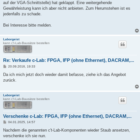
auf der VGA-Schnittstelle) hat geklappt. Eine weitergehende
Gewährleistung kann ich aber nicht anbieten. Zum Herumstehen ist es
jedenfalls zu schade.
Bei Interesse bitte melden.
Laborgeist
kann c't-Lab-Bausätze bestellen
Re: Verkaufe c-Lab: FPGA, IFP (ohne Ethernet), DACRAM,...
B
20.09.2016, 19:33
e
i
Da ich mich jetzt doch wieder damit befasse, ziehe ich das Angebot
t
zurück.
r
a
g
Laborgeist
kann c't-Lab-Bausätze bestellen
Verschenke c-Lab: FPGA, IFP (ohne Ethernet), DACRAM,...
B
04.01.2025, 14:57
e
i
Nachdem die genannten c't-Lab-Komponenten wieder Staub ansetzen,
t
verschenke ich sie nun.
r