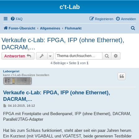
c't-Lab
FAQ
Registrieren
Anmelden
S
Foren-Übersicht
Allgemeines
Flohmarkt
u
Verkaufe c-Lab: FPGA, IFP (ohne Ethernet),
c
DACRAM,...
h
Suche
Erweiterte
Antworten
e
4 Beiträge • Seite
1
von
1
Laborgeist
kann c't-Lab-Bausätze bestellen
Verkaufe c-Lab: FPGA, IFP (ohne Ethernet),
DACRAM,...
B
04.10.2015, 16:12
e
i
FPGA mit Frontplatte und Bedienpanel, IFP (ohne Ethernet), DACRAM,
t
Parallel/JTAG-Adapter
r
a
g
Hat bis zum Schluss funktioniert, steht aber seit ein paar Jahren herum.
Ein Kurztest (mit VGABALL und VGATEST, beide generieren Testbilder