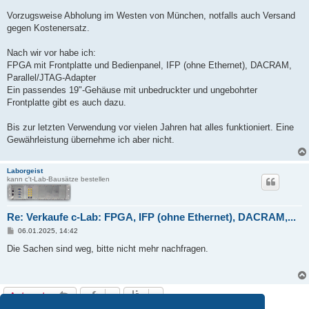
a
g
Vorzugsweise Abholung im Westen von München, notfalls auch Versand
gegen Kostenersatz.
Nach wir vor habe ich:
FPGA mit Frontplatte und Bedienpanel, IFP (ohne Ethernet), DACRAM,
Parallel/JTAG-Adapter
Ein passendes 19"-Gehäuse mit unbedruckter und ungebohrter
Frontplatte gibt es auch dazu.
Bis zur letzten Verwendung vor vielen Jahren hat alles funktioniert. Eine
Gewährleistung übernehme ich aber nicht.
Laborgeist
kann c't-Lab-Bausätze bestellen
Re: Verkaufe c-Lab: FPGA, IFP (ohne Ethernet), DACRAM,...
B
06.01.2025, 14:42
e
i
Die Sachen sind weg, bitte nicht mehr nachfragen.
t
r
a
g
Antworten