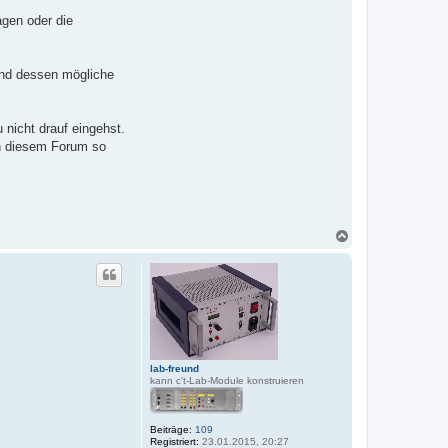
agen oder die
und dessen mögliche
 nicht drauf eingehst.
in diesem Forum so
N
a
c
h
o
b
e
n
lab-freund
kann c't-Lab-Module konstruieren
Beiträge:
109
Registriert:
23.01.2015, 20:27