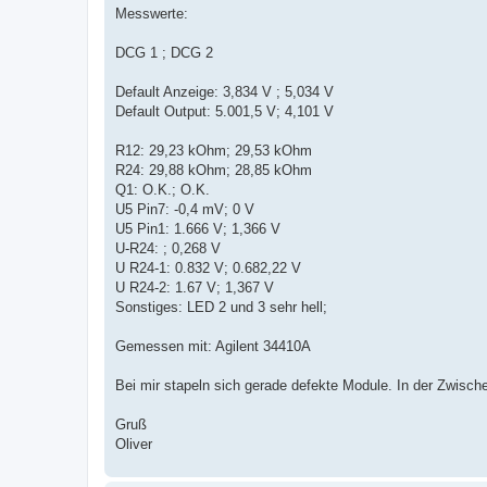
Messwerte:
DCG 1 ; DCG 2
Default Anzeige: 3,834 V ; 5,034 V
Default Output: 5.001,5 V; 4,101 V
R12: 29,23 kOhm; 29,53 kOhm
R24: 29,88 kOhm; 28,85 kOhm
Q1: O.K.; O.K.
U5 Pin7: -0,4 mV; 0 V
U5 Pin1: 1.666 V; 1,366 V
U-R24: ; 0,268 V
U R24-1: 0.832 V; 0.682,22 V
U R24-2: 1.67 V; 1,367 V
Sonstiges: LED 2 und 3 sehr hell;
Gemessen mit: Agilent 34410A
Bei mir stapeln sich gerade defekte Module. In der Zwische
Gruß
Oliver