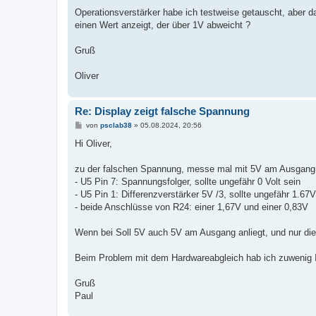
Operationsverstärker habe ich testweise getauscht, aber d
einen Wert anzeigt, der über 1V abweicht ?
Gruß
Oliver
Re: Display zeigt falsche Spannung
B
von
psclab38
»
05.08.2024, 20:56
e
i
Hi Oliver,
t
r
a
zu der falschen Spannung, messe mal mit 5V am Ausgang
g
- U5 Pin 7: Spannungsfolger, sollte ungefähr 0 Volt sein
- U5 Pin 1: Differenzverstärker 5V /3, sollte ungefähr 1.67V
- beide Anschlüsse von R24: einer 1,67V und einer 0,83V
Wenn bei Soll 5V auch 5V am Ausgang anliegt, und nur die 
Beim Problem mit dem Hardwareabgleich hab ich zuwenig I
Gruß
Paul