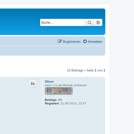
Suche
Erweiterte Suche
Registrieren
Anmelden
15 Beiträge • Seite
1
von
1
Oliver
kann c't-Lab-Module umbauen
Beiträge:
93
Registriert:
31.08.2013, 15:47