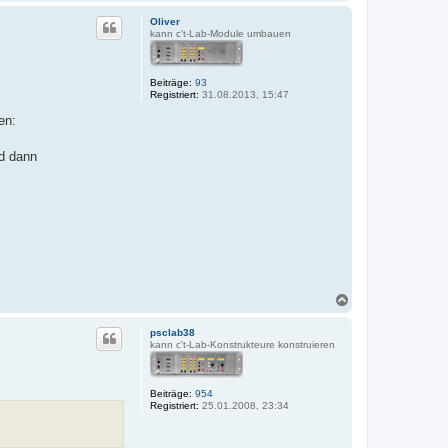
a
c
Oliver
h
kann c't-Lab-Module umbauen
o
b
e
Beiträge:
93
n
Registriert:
31.08.2013, 15:47
en:
nd dann
N
a
c
psclab38
h
kann c't-Lab-Konstrukteure konstruieren
o
b
e
Beiträge:
954
n
Registriert:
25.01.2008, 23:34