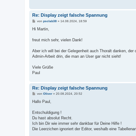
Re: Display zeigt falsche Spannung
B
von
psclab38
»
14.08.2024, 18:59
e
i
Hi Martin,
t
r
a
freut mich sehr, vielen Dank!
g
Aber ich will bei der Gelegenheit auch Thoralt danken, der
Admin-Arbeit drin, die man an User gar nicht sieht!
Viele Grüße
Paul
Re: Display zeigt falsche Spannung
B
von
Oliver
»
20.08.2024, 20:52
e
i
Hallo Paul,
t
r
a
Entschuldigung !
g
Du hast absolut Recht.
Ich bin Dir wie immer sehr dankbar für Deine Hilfe !
Die Leerzichen ignoriert der Editor, weshalb eine Tabellenans