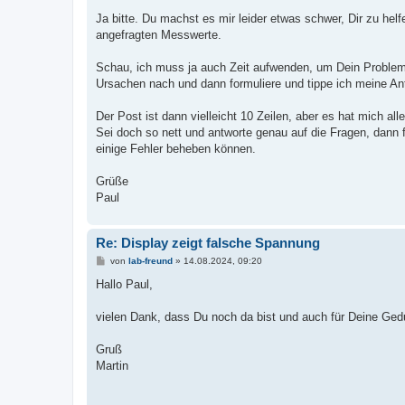
Ja bitte. Du machst es mir leider etwas schwer, Dir zu hel
angefragten Messwerte.
Schau, ich muss ja auch Zeit aufwenden, um Dein Problem
Ursachen nach und dann formuliere und tippe ich meine An
Der Post ist dann vielleicht 10 Zeilen, aber es hat mich 
Sei doch so nett und antworte genau auf die Fragen, dann 
einige Fehler beheben können.
Grüße
Paul
Re: Display zeigt falsche Spannung
B
von
lab-freund
»
14.08.2024, 09:20
e
i
Hallo Paul,
t
r
a
vielen Dank, dass Du noch da bist und auch für Deine Ged
g
Gruß
Martin