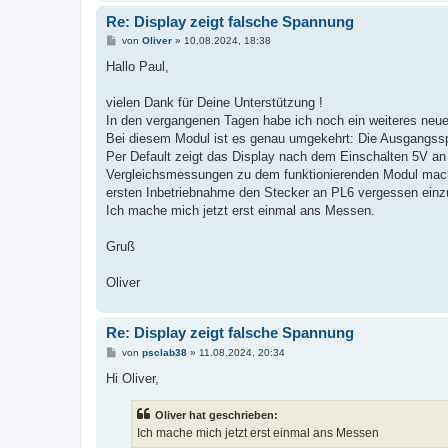
Re: Display zeigt falsche Spannung
B
von
Oliver
»
10.08.2024, 18:38
e
i
Hallo Paul,
t
r
a
vielen Dank für Deine Unterstützung !
g
In den vergangenen Tagen habe ich noch ein weiteres ne
Bei diesem Modul ist es genau umgekehrt: Die Ausgangsspa
Per Default zeigt das Display nach dem Einschalten 5V a
Vergleichsmessungen zu dem funktionierenden Modul machen
ersten Inbetriebnahme den Stecker an PL6 vergessen einz
Ich mache mich jetzt erst einmal ans Messen.
Gruß
Oliver
Re: Display zeigt falsche Spannung
B
von
psclab38
»
11.08.2024, 20:34
e
i
Hi Oliver,
t
r
a
Oliver hat geschrieben:
g
Ich mache mich jetzt erst einmal ans Messen