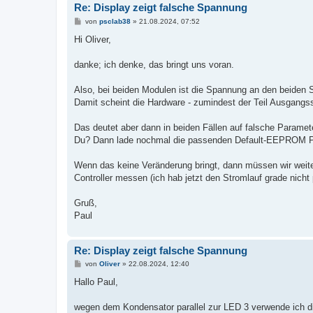
Re: Display zeigt falsche Spannung
B
von
psclab38
»
21.08.2024, 07:52
e
i
Hi Oliver,
t
r
a
danke; ich denke, das bringt uns voran.
g
Also, bei beiden Modulen ist die Spannung an den beiden S
Damit scheint die Hardware - zumindest der Teil Ausgang
Das deutet aber dann in beiden Fällen auf falsche Paramete
Du? Dann lade nochmal die passenden Default-EEPROM Para
Wenn das keine Veränderung bringt, dann müssen wir weit
Controller messen (ich hab jetzt den Stromlauf grade nicht 
Gruß,
Paul
Re: Display zeigt falsche Spannung
B
von
Oliver
»
22.08.2024, 12:40
e
i
Hallo Paul,
t
r
a
wegen dem Kondensator parallel zur LED 3 verwende ich di