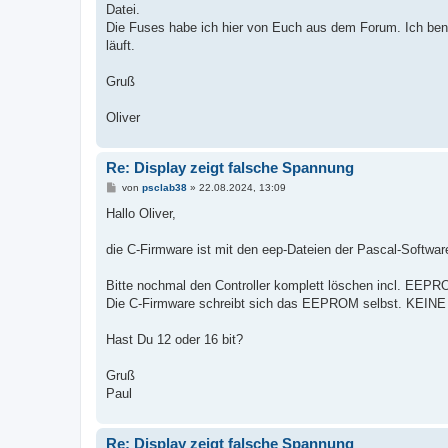
g
Datei.
Die Fuses habe ich hier von Euch aus dem Forum. Ich ben
läuft.
Gruß
Oliver
Re: Display zeigt falsche Spannung
B
von
psclab38
»
22.08.2024, 13:09
e
i
Hallo Oliver,
t
r
a
die C-Firmware ist mit den eep-Dateien der Pascal-Softwa
g
Bitte nochmal den Controller komplett löschen incl. EEPR
Die C-Firmware schreibt sich das EEPROM selbst. KEINE 
Hast Du 12 oder 16 bit?
Gruß
Paul
Re: Display zeigt falsche Spannung