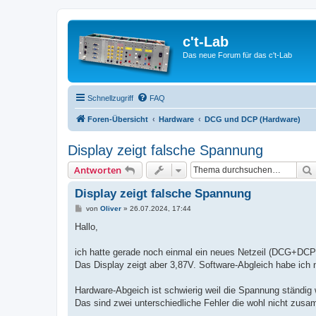
c't-Lab
Das neue Forum für das c't-Lab
Schnellzugriff
FAQ
Foren-Übersicht
Hardware
DCG und DCP (Hardware)
Display zeigt falsche Spannung
Antworten
Display zeigt falsche Spannung
B
von
Oliver
»
26.07.2024, 17:44
e
i
Hallo,
t
r
a
ich hatte gerade noch einmal ein neues Netzeil (DCG+DCP)
g
Das Display zeigt aber 3,87V. Software-Abgleich habe ich 
Hardware-Abgeich ist schwierig weil die Spannung ständig 
Das sind zwei unterschiedliche Fehler die wohl nicht zu