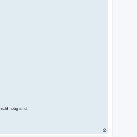
icht nötig sind.
N
a