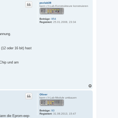
c
psclab38
h
kann c't-Lab-Konstrukteure konstruieren
o
b
e
Beiträge:
954
n
Registriert:
25.01.2008, 23:34
pannung.
(12 oder 16 bit) hast
-Chip und am
N
a
c
Oliver
h
kann c't-Lab-Module umbauen
o
b
e
Beiträge:
93
n
Registriert:
31.08.2013, 15:47
dann die Eprom-eep-