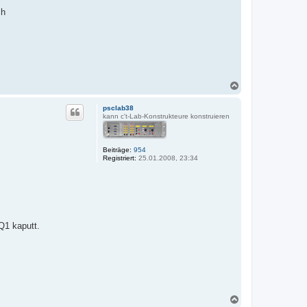
ch
N
a
c
psclab38
h
kann c't-Lab-Konstrukteure konstruieren
o
b
e
Beiträge:
954
n
Registriert:
25.01.2008, 23:34
Q1 kaputt.
N