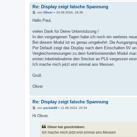
Re: Display zeigt falsche Spannung
B
von
Oliver
»
10.08.2024, 18:38
e
i
Hallo Paul,
t
r
a
vielen Dank für Deine Unterstützung !
g
In den vergangenen Tagen habe ich noch ein weiteres ne
Bei diesem Modul ist es genau umgekehrt: Die Ausgangsspa
Per Default zeigt das Display nach dem Einschalten 5V a
Vergleichsmessungen zu dem funktionierenden Modul machen
ersten Inbetriebnahme den Stecker an PL6 vergessen einz
Ich mache mich jetzt erst einmal ans Messen.
Gruß
Oliver
Re: Display zeigt falsche Spannung
B
von
psclab38
»
11.08.2024, 20:34
e
i
Hi Oliver,
t
r
a
Oliver hat geschrieben:
g
Ich mache mich jetzt erst einmal ans Messen