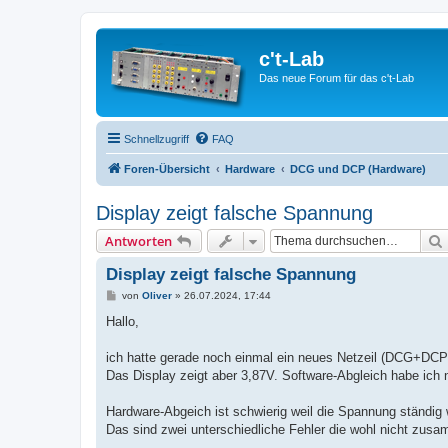
c't-Lab
Das neue Forum für das c't-Lab
Schnellzugriff
FAQ
Foren-Übersicht
Hardware
DCG und DCP (Hardware)
Display zeigt falsche Spannung
Antworten
Display zeigt falsche Spannung
B
von
Oliver
»
26.07.2024, 17:44
e
i
Hallo,
t
r
a
ich hatte gerade noch einmal ein neues Netzeil (DCG+DCP)
g
Das Display zeigt aber 3,87V. Software-Abgleich habe ich 
Hardware-Abgeich ist schwierig weil die Spannung ständig 
Das sind zwei unterschiedliche Fehler die wohl nicht zu