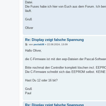
g
Datei.
Die Fuses habe ich hier von Euch aus dem Forum. Ich ben
läuft.
Gruß
Oliver
Re: Display zeigt falsche Spannung
B
von
psclab38
»
22.08.2024, 13:09
e
i
Hallo Oliver,
t
r
a
die C-Firmware ist mit den eep-Dateien der Pascal-Softwa
g
Bitte nochmal den Controller komplett löschen incl. EEPR
Die C-Firmware schreibt sich das EEPROM selbst. KEINE 
Hast Du 12 oder 16 bit?
Gruß
Paul
Re: Display zeigt falsche Spannung