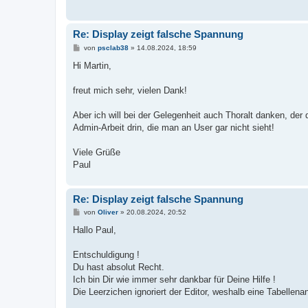
Re: Display zeigt falsche Spannung
B
von
psclab38
»
14.08.2024, 18:59
e
i
Hi Martin,
t
r
a
freut mich sehr, vielen Dank!
g
Aber ich will bei der Gelegenheit auch Thoralt danken, der
Admin-Arbeit drin, die man an User gar nicht sieht!
Viele Grüße
Paul
Re: Display zeigt falsche Spannung
B
von
Oliver
»
20.08.2024, 20:52
e
i
Hallo Paul,
t
r
a
Entschuldigung !
g
Du hast absolut Recht.
Ich bin Dir wie immer sehr dankbar für Deine Hilfe !
Die Leerzichen ignoriert der Editor, weshalb eine Tabellenans