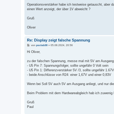
Operationsverstärker habe ich testweise getauscht, aber d
einen Wert anzeigt, der über 1V abweicht ?
Gruß
Oliver
Re: Display zeigt falsche Spannung
B
von
psclab38
»
05.08.2024, 20:56
e
i
Hi Oliver,
t
r
a
zu der falschen Spannung, messe mal mit 5V am Ausgang
g
- U5 Pin 7: Spannungsfolger, sollte ungefähr 0 Volt sein
- U5 Pin 1: Differenzverstärker 5V /3, sollte ungefähr 1.67V
- beide Anschlüsse von R24: einer 1,67V und einer 0,83V
Wenn bei Soll 5V auch 5V am Ausgang anliegt, und nur die 
Beim Problem mit dem Hardwareabgleich hab ich zuwenig I
Gruß
Paul