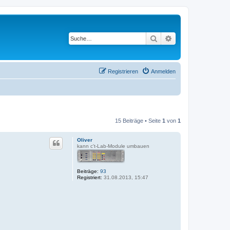
Suche
Erweiterte Suche
Registrieren
Anmelden
15 Beiträge • Seite
1
von
1
Oliver
kann c't-Lab-Module umbauen
Beiträge:
93
Registriert:
31.08.2013, 15:47