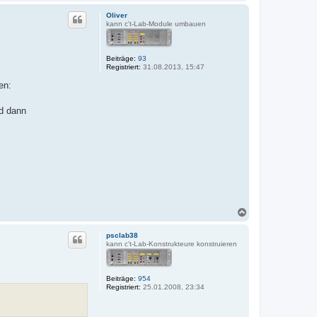
a
c
Oliver
h
kann c't-Lab-Module umbauen
o
b
e
Beiträge:
93
n
Registriert:
31.08.2013, 15:47
en:
nd dann
N
a
c
psclab38
h
kann c't-Lab-Konstrukteure konstruieren
o
b
e
Beiträge:
954
n
Registriert:
25.01.2008, 23:34