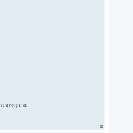
icht nötig sind.
N
a