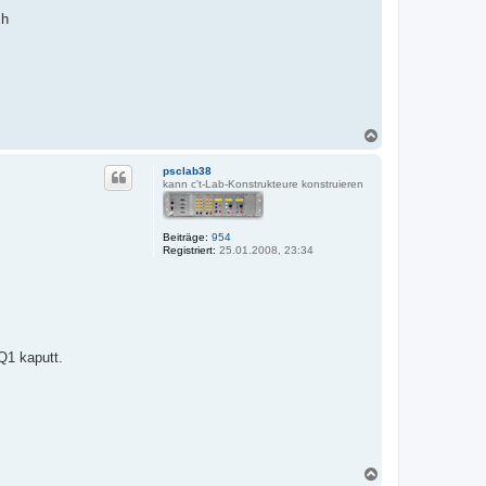
ch
N
a
c
psclab38
h
kann c't-Lab-Konstrukteure konstruieren
o
b
e
Beiträge:
954
n
Registriert:
25.01.2008, 23:34
Q1 kaputt.
N