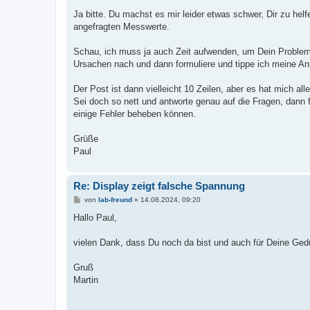
Ja bitte. Du machst es mir leider etwas schwer, Dir zu hel
angefragten Messwerte.
Schau, ich muss ja auch Zeit aufwenden, um Dein Problem
Ursachen nach und dann formuliere und tippe ich meine An
Der Post ist dann vielleicht 10 Zeilen, aber es hat mich 
Sei doch so nett und antworte genau auf die Fragen, dann 
einige Fehler beheben können.
Grüße
Paul
Re: Display zeigt falsche Spannung
B
von
lab-freund
»
14.08.2024, 09:20
e
i
Hallo Paul,
t
r
a
vielen Dank, dass Du noch da bist und auch für Deine Ged
g
Gruß
Martin