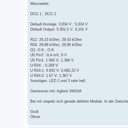
Messwerte:
DCG 1 ; DCG 2
Default Anzeige: 3,834 V ; 5,034 V
Default Output: 5.001,5 V; 4,101 V
R12: 29,23 kOhm; 29,53 kOhm
R24: 29,88 kOhm; 28,85 kOhm
Q1: O.K.; O.K.
U5 Pin7: -0,4 mV; 0 V
U5 Pin1: 1.666 V; 1,366 V
U-R24: ; 0,268 V
U R24-1: 0.832 V; 0.682,22 V
U R24-2: 1.67 V; 1,367 V
Sonstiges: LED 2 und 3 sehr hell;
Gemessen mit: Agilent 34410A
Bei mir stapeln sich gerade defekte Module. In der Zwische
Gruß
Oliver