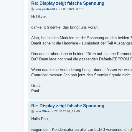
Re: Display zeigt falsche Spannung
B
von
psclab38
»
21.08.2024, 07:52
e
i
Hi Oliver,
t
r
a
danke; ich denke, das bringt uns voran.
g
Also, bei beiden Modulen ist die Spannung an den beiden S
Damit scheint die Hardware - zumindest der Teil Ausgang
Das deutet aber dann in beiden Fällen auf falsche Paramete
Du? Dann lade nochmal die passenden Default-EEPROM Para
Wenn das keine Veränderung bringt, dann müssen wir weit
Controller messen (ich hab jetzt den Stromlauf grade nicht 
Gruß,
Paul
Re: Display zeigt falsche Spannung
B
von
Oliver
»
22.08.2024, 12:40
e
i
Hallo Paul,
t
r
a
wegen dem Kondensator parallel zur LED 3 verwende ich di