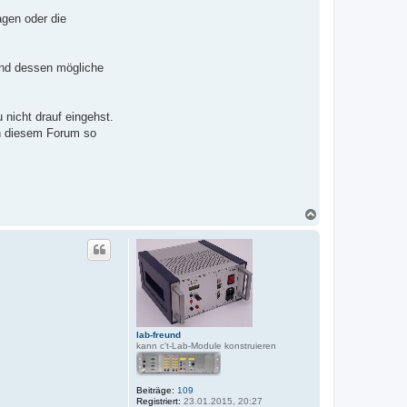
agen oder die
und dessen mögliche
 nicht drauf eingehst.
in diesem Forum so
N
a
c
h
o
b
e
n
lab-freund
kann c't-Lab-Module konstruieren
Beiträge:
109
Registriert:
23.01.2015, 20:27