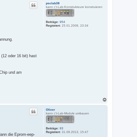
c
psclab38
h
kann c't-Lab-Konstrukteure konstruieren
o
b
e
Beiträge:
954
n
Registriert:
25.01.2008, 23:34
pannung.
(12 oder 16 bit) hast
-Chip und am
N
a
c
Oliver
h
kann c't-Lab-Module umbauen
o
b
e
Beiträge:
93
n
Registriert:
31.08.2013, 15:47
dann die Eprom-eep-