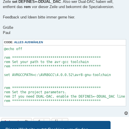
Zeile
set DEFINES=-DDUAL_DAC
. Also wer Dual-DAC haben will,
entfernt das
rem
vor dieser Zeile und bekommt die Spezialversion.
Feedback und Ideen bitte immer gerne hier.
Grüße
Paul
CODE:
ALLES AUSWÄHLEN
@echo off

rem ********************************************

rem Set your path to the avr-gcc toolchain

rem ********************************************

set AVRGCCPATH=c:\AVR8GCC\4.0.0.52\avr8-gnu-toolchain

rem ********************************************

rem Set the project parameters. 

rem If you need DUAL-DAC, enable the DEFINES=-DDUAL_DAC line

rem ********************************************

set TARGETNAME=DCG2

set DEFINES=

Antworten
rem set DEFINES=-DDUAL_DAC

8 Beiträge • Seite
1
von
1