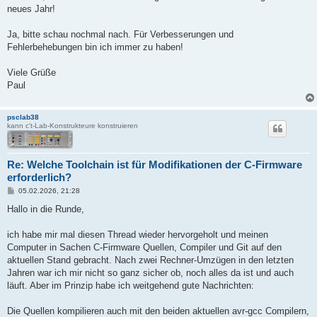
g
neues Jahr!
Ja, bitte schau nochmal nach. Für Verbesserungen und
Fehlerbehebungen bin ich immer zu haben!
Viele Grüße
Paul
psclab38
kann c't-Lab-Konstrukteure konstruieren
Re: Welche Toolchain ist für Modifikationen der C-Firmware
erforderlich?
B
05.02.2026, 21:28
e
i
Hallo in die Runde,
t
r
a
ich habe mir mal diesen Thread wieder hervorgeholt und meinen
g
Computer in Sachen C-Firmware Quellen, Compiler und Git auf den
aktuellen Stand gebracht. Nach zwei Rechner-Umzügen in den letzten
Jahren war ich mir nicht so ganz sicher ob, noch alles da ist und auch
läuft. Aber im Prinzip habe ich weitgehend gute Nachrichten:
Die Quellen kompilieren auch mit den beiden aktuellen avr-gcc Compilern,