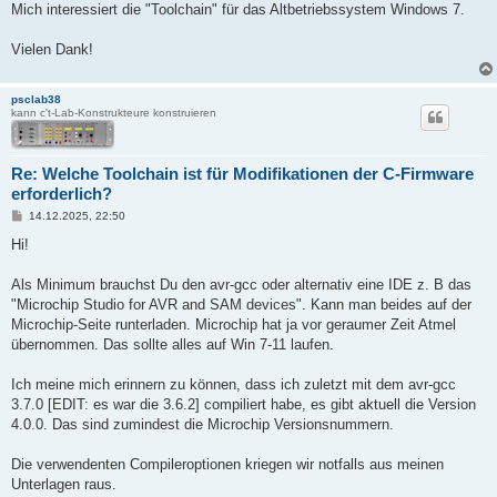
Mich interessiert die "Toolchain" für das Altbetriebssystem Windows 7.
Vielen Dank!
psclab38
kann c't-Lab-Konstrukteure konstruieren
Re: Welche Toolchain ist für Modifikationen der C-Firmware
erforderlich?
B
14.12.2025, 22:50
e
i
Hi!
t
r
a
Als Minimum brauchst Du den avr-gcc oder alternativ eine IDE z. B das
g
"Microchip Studio for AVR and SAM devices". Kann man beides auf der
Microchip-Seite runterladen. Microchip hat ja vor geraumer Zeit Atmel
übernommen. Das sollte alles auf Win 7-11 laufen.
Ich meine mich erinnern zu können, dass ich zuletzt mit dem avr-gcc
3.7.0 [EDIT: es war die 3.6.2] compiliert habe, es gibt aktuell die Version
4.0.0. Das sind zumindest die Microchip Versionsnummern.
Die verwendenten Compileroptionen kriegen wir notfalls aus meinen
Unterlagen raus.