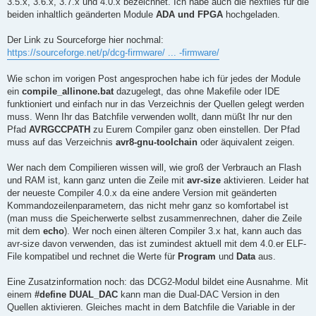
3.5.x, 3.6.x, 3.7.x und 4.0.x bezeichnet. Ich habe auch die hexfiles für die
beiden inhaltlich geänderten Module
ADA und FPGA
hochgeladen.
Der Link zu Sourceforge hier nochmal:
https://sourceforge.net/p/dcg-firmware/ ... -firmware/
Wie schon im vorigen Post angesprochen habe ich für jedes der Module
ein
compile_allinone.bat
dazugelegt, das ohne Makefile oder IDE
funktioniert und einfach nur in das Verzeichnis der Quellen gelegt werden
muss. Wenn Ihr das Batchfile verwenden wollt, dann müßt Ihr nur den
Pfad
AVRGCCPATH
zu Eurem Compiler ganz oben einstellen. Der Pfad
muss auf das Verzeichnis
avr8-gnu-toolchain
oder äquivalent zeigen.
Wer nach dem Compilieren wissen will, wie groß der Verbrauch an Flash
und RAM ist, kann ganz unten die Zeile mit
avr-size
aktivieren. Leider hat
der neueste Compiler 4.0.x da eine andere Version mit geänderten
Kommandozeilenparametern, das nicht mehr ganz so komfortabel ist
(man muss die Speicherwerte selbst zusammenrechnen, daher die Zeile
mit dem
echo
). Wer noch einen älteren Compiler 3.x hat, kann auch das
avr-size davon verwenden, das ist zumindest aktuell mit dem 4.0.er ELF-
File kompatibel und rechnet die Werte für
Program
und
Data
aus.
Eine Zusatzinformation noch: das DCG2-Modul bildet eine Ausnahme. Mit
einem
#define DUAL_DAC
kann man die Dual-DAC Version in den
Quellen aktivieren. Gleiches macht in dem Batchfile die Variable in der