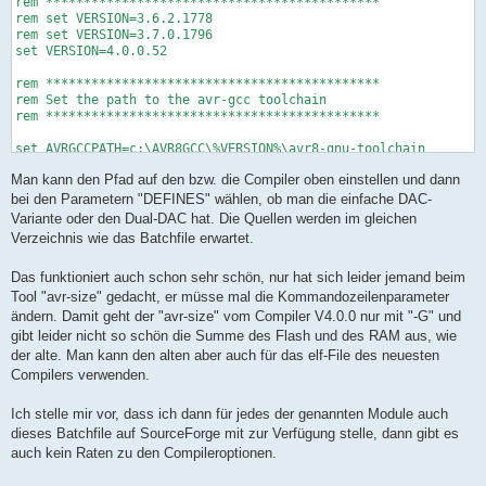
rem ********************************************

rem set VERSION=3.6.2.1778

rem set VERSION=3.7.0.1796

set VERSION=4.0.0.52

rem ********************************************

rem Set the path to the avr-gcc toolchain

rem ********************************************

set AVRGCCPATH=c:\AVR8GCC\%VERSION%\avr8-gnu-toolchain

Man kann den Pfad auf den bzw. die Compiler oben einstellen und dann
rem ********************************************

rem Set the project parameters

bei den Parametern "DEFINES" wählen, ob man die einfache DAC-
rem ********************************************

Variante oder den Dual-DAC hat. Die Quellen werden im gleichen
Verzeichnis wie das Batchfile erwartet.
set TARGETNAME=DCG2

Das funktioniert auch schon sehr schön, nur hat sich leider jemand beim
set MCU=atmega32

set F_CPU=16000000UL

Tool "avr-size" gedacht, er müsse mal die Kommandozeilenparameter
ändern. Damit geht der "avr-size" vom Compiler V4.0.0 nur mit "-G" und
set DEFINES=

gibt leider nicht so schön die Summe des Flash und des RAM aus, wie
rem set DEFINES=-DDUAL_DAC

der alte. Man kann den alten aber auch für das elf-File des neuesten
Compilers verwenden.
set SOURCES=uart.c dcg.c dcg-hw.c dcg-panel.c dcg-parser.c enc
rem ********************************************

Ich stelle mir vor, dass ich dann für jedes der genannten Module auch
rem Let's compile and convert

dieses Batchfile auf SourceForge mit zur Verfügung stelle, dann gibt es
rem ********************************************

auch kein Raten zu den Compileroptionen.
echo on
