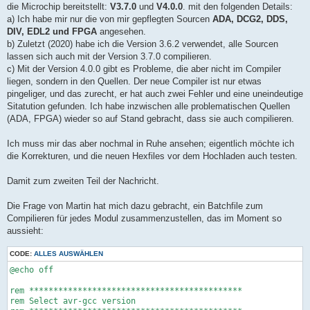
die Microchip bereitstellt:
V3.7.0
und
V4.0.0
. mit den folgenden Details:
a) Ich habe mir nur die von mir gepflegten Sourcen
ADA, DCG2, DDS,
DIV, EDL2 und FPGA
angesehen.
b) Zuletzt (2020) habe ich die Version 3.6.2 verwendet, alle Sourcen
lassen sich auch mit der Version 3.7.0 compilieren.
c) Mit der Version 4.0.0 gibt es Probleme, die aber nicht im Compiler
liegen, sondern in den Quellen. Der neue Compiler ist nur etwas
pingeliger, und das zurecht, er hat auch zwei Fehler und eine uneindeutige
Sitatution gefunden. Ich habe inzwischen alle problematischen Quellen
(ADA, FPGA) wieder so auf Stand gebracht, dass sie auch compilieren.
Ich muss mir das aber nochmal in Ruhe ansehen; eigentlich möchte ich
die Korrekturen, und die neuen Hexfiles vor dem Hochladen auch testen.
Damit zum zweiten Teil der Nachricht.
Die Frage von Martin hat mich dazu gebracht, ein Batchfile zum
Compilieren für jedes Modul zusammenzustellen, das im Moment so
aussieht:
CODE:
ALLES AUSWÄHLEN
@echo off

rem ********************************************

rem Select avr-gcc version
