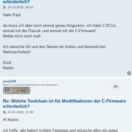
erforderlich?
B
24.12.2025, 20:02
e
i
Hallo Paul,
t
r
a
da muss ich aber noch einmal genau hingucken, ich habe 2 DCGs,
g
einmal mit der Pascal- und einmal mit der C-Firmware!
Melde mich noch mal!
Ich wünsche Dir und den Deinen ein frohes und besinnliches
Weihnachtsfest!
Gruß
Martin
psclab38
kann c't-Lab-Konstrukteure konstruieren
Re: Welche Toolchain ist für Modifikationen der C-Firmware
erforderlich?
B
02.01.2026, 11:30
e
i
Hi Martin,
t
r
a
ich hoffe, alle hatten schöne Feiertage und wünsche allen ein gutes