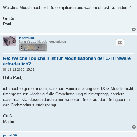
Welches Modul möchtest Du compilieren und was möchtest Du ändern?
Grüße
Paul
lab-freund
kann c't-Lab-Module konstruieren
Re: Welche Toolchain ist für Modifikationen der C-Firmware
erforderlich?
B
18.12.2025, 15:51
e
i
Hallo Paul,
t
r
a
ich möchte gerne ändern, dass die Feineinstellung des DCG-Moduls nicht
g
timergesteuert wieder auf die Grobeinstellung zurückspringt, sondern
dass man stattdessen durch einen weiteren Druck auf den Drehgeber in
den Grobmodus zurückspringt.
Gruß
Martin
psclab38