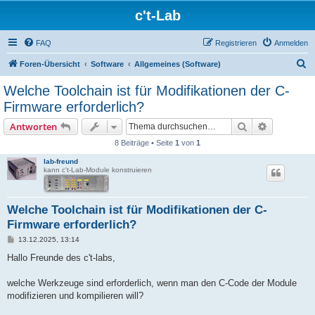
c't-Lab
FAQ
Registrieren
Anmelden
S
Foren-Übersicht
Software
Allgemeines (Software)
u
Welche Toolchain ist für Modifikationen der C-
c
Firmware erforderlich?
h
Suche
Erweiterte
Antworten
e
8 Beiträge • Seite
1
von
1
lab-freund
kann c't-Lab-Module konstruieren
Welche Toolchain ist für Modifikationen der C-
Firmware erforderlich?
B
13.12.2025, 13:14
e
i
Hallo Freunde des c't-labs,
t
r
a
welche Werkzeuge sind erforderlich, wenn man den C-Code der Module
g
modifizieren und kompilieren will?