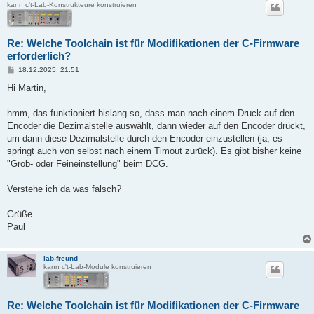
kann c't-Lab-Konstrukteure konstruieren
Re: Welche Toolchain ist für Modifikationen der C-Firmware
erforderlich?
B
18.12.2025, 21:51
e
i
Hi Martin,
t
r
a
hmm, das funktioniert bislang so, dass man nach einem Druck auf den
g
Encoder die Dezimalstelle auswählt, dann wieder auf den Encoder drückt,
um dann diese Dezimalstelle durch den Encoder einzustellen (ja, es
springt auch von selbst nach einem Timout zurück). Es gibt bisher keine
"Grob- oder Feineinstellung" beim DCG.
Verstehe ich da was falsch?
Grüße
Paul
lab-freund
kann c't-Lab-Module konstruieren
Re: Welche Toolchain ist für Modifikationen der C-Firmware