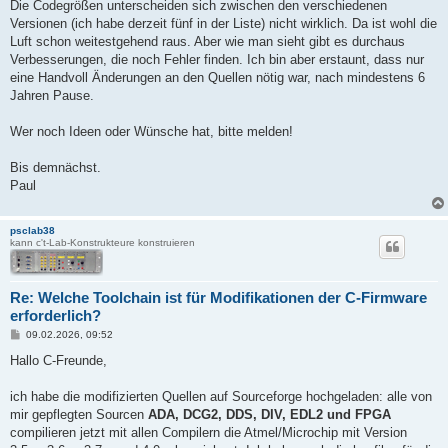
Die Codegrößen unterscheiden sich zwischen den verschiedenen
"%AVRGCCPATH%\bin\avr-gcc.exe" -mmcu=%MCU% -I. -gdwarf-2 -DF_C
Versionen (ich habe derzeit fünf in der Liste) nicht wirklich. Da ist wohl die
Luft schon weitestgehend raus. Aber wie man sieht gibt es durchaus
"%AVRGCCPATH%\bin\avr-objcopy" -O ihex -R .eeprom %TARGETNAME%
Verbesserungen, die noch Fehler finden. Ich bin aber erstaunt, dass nur
eine Handvoll Änderungen an den Quellen nötig war, nach mindestens 6
@echo off

Jahren Pause.
"%AVRGCCPATH%\bin\avr-size" -C --mcu=%MCU% %TARGETNAME%_%MCU%%
rem "%AVRGCCPATH%\bin\avr-size" -G %TARGETNAME%_%MCU%%DEFINES%
Wer noch Ideen oder Wünsche hat, bitte melden!
Bis demnächst.
Paul
psclab38
kann c't-Lab-Konstrukteure konstruieren
Re: Welche Toolchain ist für Modifikationen der C-Firmware
erforderlich?
B
09.02.2026, 09:52
e
i
Hallo C-Freunde,
t
r
a
ich habe die modifizierten Quellen auf Sourceforge hochgeladen: alle von
g
mir gepflegten Sourcen
ADA, DCG2, DDS, DIV, EDL2 und FPGA
compilieren jetzt mit allen Compilern die Atmel/Microchip mit Version