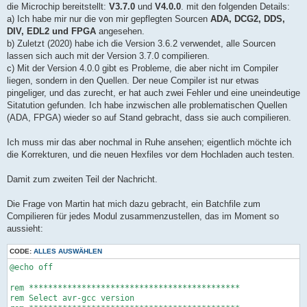
die Microchip bereitstellt:
V3.7.0
und
V4.0.0
. mit den folgenden Details:
a) Ich habe mir nur die von mir gepflegten Sourcen
ADA, DCG2, DDS,
DIV, EDL2 und FPGA
angesehen.
b) Zuletzt (2020) habe ich die Version 3.6.2 verwendet, alle Sourcen
lassen sich auch mit der Version 3.7.0 compilieren.
c) Mit der Version 4.0.0 gibt es Probleme, die aber nicht im Compiler
liegen, sondern in den Quellen. Der neue Compiler ist nur etwas
pingeliger, und das zurecht, er hat auch zwei Fehler und eine uneindeutige
Sitatution gefunden. Ich habe inzwischen alle problematischen Quellen
(ADA, FPGA) wieder so auf Stand gebracht, dass sie auch compilieren.
Ich muss mir das aber nochmal in Ruhe ansehen; eigentlich möchte ich
die Korrekturen, und die neuen Hexfiles vor dem Hochladen auch testen.
Damit zum zweiten Teil der Nachricht.
Die Frage von Martin hat mich dazu gebracht, ein Batchfile zum
Compilieren für jedes Modul zusammenzustellen, das im Moment so
aussieht:
CODE:
ALLES AUSWÄHLEN
@echo off

rem ********************************************

rem Select avr-gcc version
