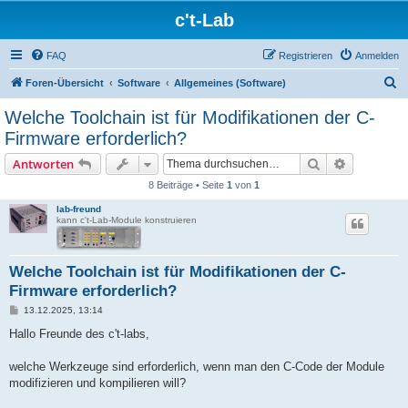
c't-Lab
FAQ
Registrieren
Anmelden
S
Foren-Übersicht
Software
Allgemeines (Software)
u
Welche Toolchain ist für Modifikationen der C-
c
Firmware erforderlich?
h
Suche
Erweiterte
Antworten
e
8 Beiträge • Seite
1
von
1
lab-freund
kann c't-Lab-Module konstruieren
Welche Toolchain ist für Modifikationen der C-
Firmware erforderlich?
B
13.12.2025, 13:14
e
i
Hallo Freunde des c't-labs,
t
r
a
welche Werkzeuge sind erforderlich, wenn man den C-Code der Module
g
modifizieren und kompilieren will?