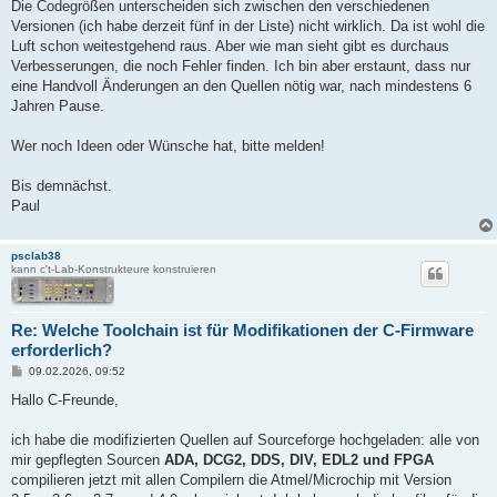
Die Codegrößen unterscheiden sich zwischen den verschiedenen
"%AVRGCCPATH%\bin\avr-gcc.exe" -mmcu=%MCU% -I. -gdwarf-2 -DF_C
Versionen (ich habe derzeit fünf in der Liste) nicht wirklich. Da ist wohl die
Luft schon weitestgehend raus. Aber wie man sieht gibt es durchaus
"%AVRGCCPATH%\bin\avr-objcopy" -O ihex -R .eeprom %TARGETNAME%
Verbesserungen, die noch Fehler finden. Ich bin aber erstaunt, dass nur
eine Handvoll Änderungen an den Quellen nötig war, nach mindestens 6
@echo off

Jahren Pause.
"%AVRGCCPATH%\bin\avr-size" -C --mcu=%MCU% %TARGETNAME%_%MCU%%
rem "%AVRGCCPATH%\bin\avr-size" -G %TARGETNAME%_%MCU%%DEFINES%
Wer noch Ideen oder Wünsche hat, bitte melden!
Bis demnächst.
Paul
psclab38
kann c't-Lab-Konstrukteure konstruieren
Re: Welche Toolchain ist für Modifikationen der C-Firmware
erforderlich?
B
09.02.2026, 09:52
e
i
Hallo C-Freunde,
t
r
a
ich habe die modifizierten Quellen auf Sourceforge hochgeladen: alle von
g
mir gepflegten Sourcen
ADA, DCG2, DDS, DIV, EDL2 und FPGA
compilieren jetzt mit allen Compilern die Atmel/Microchip mit Version