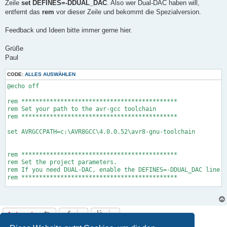
Zeile
set DEFINES=-DDUAL_DAC
. Also wer Dual-DAC haben will,
entfernt das
rem
vor dieser Zeile und bekommt die Spezialversion.
Feedback und Ideen bitte immer gerne hier.
Grüße
Paul
CODE:
ALLES AUSWÄHLEN
@echo off

rem ********************************************

rem Set your path to the avr-gcc toolchain

rem ********************************************

set AVRGCCPATH=c:\AVR8GCC\4.0.0.52\avr8-gnu-toolchain

rem ********************************************

rem Set the project parameters. 

rem If you need DUAL-DAC, enable the DEFINES=-DDUAL_DAC line

rem ********************************************

set TARGETNAME=DCG2

set DEFINES=

Antworten
rem set DEFINES=-DDUAL_DAC

8 Beiträge • Seite
1
von
1