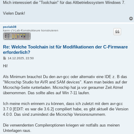
Mich interessiert die "Toolchain" für das Altbetriebssystem Windows 7.
Vielen Dank!
psclab38
kann c't-Lab-Konstrukteure konstruieren
Re: Welche Toolchain ist für Modifikationen der C-Firmware
erforderlich?
B
14.12.2025, 22:50
e
i
Hi!
t
r
a
Als Minimum brauchst Du den avr-gcc oder alternativ eine IDE z. B das
g
"Microchip Studio for AVR and SAM devices". Kann man beides auf der
Microchip-Seite runterladen. Microchip hat ja vor geraumer Zeit Atmel
übernommen. Das sollte alles auf Win 7-11 laufen.
Ich meine mich erinnern zu können, dass ich zuletzt mit dem avr-gcc
3.7.0 [EDIT: es war die 3.6.2] compiliert habe, es gibt aktuell die Version
4.0.0. Das sind zumindest die Microchip Versionsnummern.
Die verwendenten Compileroptionen kriegen wir notfalls aus meinen
Unterlagen raus.