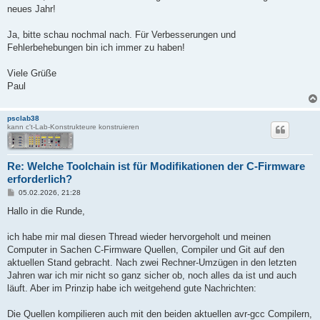
g
neues Jahr!
Ja, bitte schau nochmal nach. Für Verbesserungen und
Fehlerbehebungen bin ich immer zu haben!
Viele Grüße
Paul
psclab38
kann c't-Lab-Konstrukteure konstruieren
Re: Welche Toolchain ist für Modifikationen der C-Firmware
erforderlich?
B
05.02.2026, 21:28
e
i
Hallo in die Runde,
t
r
a
ich habe mir mal diesen Thread wieder hervorgeholt und meinen
g
Computer in Sachen C-Firmware Quellen, Compiler und Git auf den
aktuellen Stand gebracht. Nach zwei Rechner-Umzügen in den letzten
Jahren war ich mir nicht so ganz sicher ob, noch alles da ist und auch
läuft. Aber im Prinzip habe ich weitgehend gute Nachrichten:
Die Quellen kompilieren auch mit den beiden aktuellen avr-gcc Compilern,