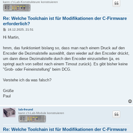
kann c't-Lab-Konstrukteure konstruieren
Re: Welche Toolchain ist für Modifikationen der C-Firmware
erforderlich?
B
18.12.2025, 21:51
e
i
Hi Martin,
t
r
a
hmm, das funktioniert bislang so, dass man nach einem Druck auf den
g
Encoder die Dezimalstelle auswählt, dann wieder auf den Encoder drückt,
um dann diese Dezimalstelle durch den Encoder einzustellen (ja, es
springt auch von selbst nach einem Timout zurück). Es gibt bisher keine
"Grob- oder Feineinstellung" beim DCG.
Verstehe ich da was falsch?
Grüße
Paul
lab-freund
kann c't-Lab-Module konstruieren
Re: Welche Toolchain ist für Modifikationen der C-Firmware