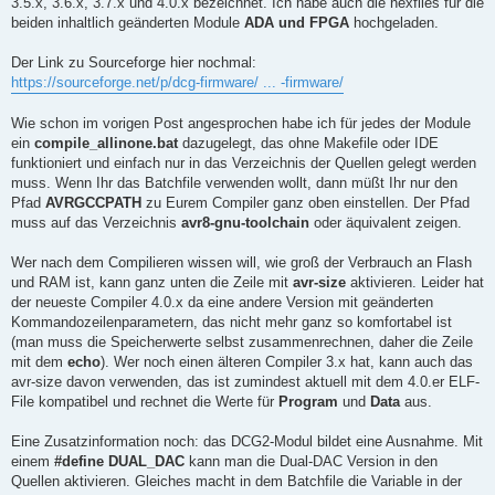
3.5.x, 3.6.x, 3.7.x und 4.0.x bezeichnet. Ich habe auch die hexfiles für die
beiden inhaltlich geänderten Module
ADA und FPGA
hochgeladen.
Der Link zu Sourceforge hier nochmal:
https://sourceforge.net/p/dcg-firmware/ ... -firmware/
Wie schon im vorigen Post angesprochen habe ich für jedes der Module
ein
compile_allinone.bat
dazugelegt, das ohne Makefile oder IDE
funktioniert und einfach nur in das Verzeichnis der Quellen gelegt werden
muss. Wenn Ihr das Batchfile verwenden wollt, dann müßt Ihr nur den
Pfad
AVRGCCPATH
zu Eurem Compiler ganz oben einstellen. Der Pfad
muss auf das Verzeichnis
avr8-gnu-toolchain
oder äquivalent zeigen.
Wer nach dem Compilieren wissen will, wie groß der Verbrauch an Flash
und RAM ist, kann ganz unten die Zeile mit
avr-size
aktivieren. Leider hat
der neueste Compiler 4.0.x da eine andere Version mit geänderten
Kommandozeilenparametern, das nicht mehr ganz so komfortabel ist
(man muss die Speicherwerte selbst zusammenrechnen, daher die Zeile
mit dem
echo
). Wer noch einen älteren Compiler 3.x hat, kann auch das
avr-size davon verwenden, das ist zumindest aktuell mit dem 4.0.er ELF-
File kompatibel und rechnet die Werte für
Program
und
Data
aus.
Eine Zusatzinformation noch: das DCG2-Modul bildet eine Ausnahme. Mit
einem
#define DUAL_DAC
kann man die Dual-DAC Version in den
Quellen aktivieren. Gleiches macht in dem Batchfile die Variable in der