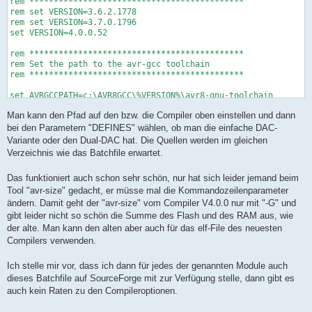
rem ********************************************

rem set VERSION=3.6.2.1778

rem set VERSION=3.7.0.1796

set VERSION=4.0.0.52

rem ********************************************

rem Set the path to the avr-gcc toolchain

rem ********************************************

set AVRGCCPATH=c:\AVR8GCC\%VERSION%\avr8-gnu-toolchain

Man kann den Pfad auf den bzw. die Compiler oben einstellen und dann
rem ********************************************

rem Set the project parameters

bei den Parametern "DEFINES" wählen, ob man die einfache DAC-
rem ********************************************

Variante oder den Dual-DAC hat. Die Quellen werden im gleichen
Verzeichnis wie das Batchfile erwartet.
set TARGETNAME=DCG2

Das funktioniert auch schon sehr schön, nur hat sich leider jemand beim
set MCU=atmega32

set F_CPU=16000000UL

Tool "avr-size" gedacht, er müsse mal die Kommandozeilenparameter
ändern. Damit geht der "avr-size" vom Compiler V4.0.0 nur mit "-G" und
set DEFINES=

gibt leider nicht so schön die Summe des Flash und des RAM aus, wie
rem set DEFINES=-DDUAL_DAC

der alte. Man kann den alten aber auch für das elf-File des neuesten
Compilers verwenden.
set SOURCES=uart.c dcg.c dcg-hw.c dcg-panel.c dcg-parser.c enc
rem ********************************************

Ich stelle mir vor, dass ich dann für jedes der genannten Module auch
rem Let's compile and convert

dieses Batchfile auf SourceForge mit zur Verfügung stelle, dann gibt es
rem ********************************************

auch kein Raten zu den Compileroptionen.
echo on
