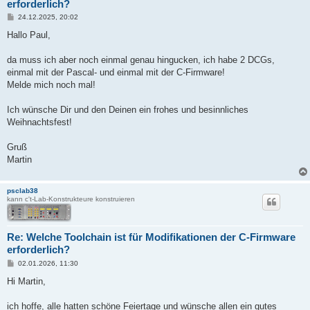
erforderlich?
B
24.12.2025, 20:02
e
i
Hallo Paul,
t
r
a
da muss ich aber noch einmal genau hingucken, ich habe 2 DCGs,
g
einmal mit der Pascal- und einmal mit der C-Firmware!
Melde mich noch mal!
Ich wünsche Dir und den Deinen ein frohes und besinnliches
Weihnachtsfest!
Gruß
Martin
psclab38
kann c't-Lab-Konstrukteure konstruieren
Re: Welche Toolchain ist für Modifikationen der C-Firmware
erforderlich?
B
02.01.2026, 11:30
e
i
Hi Martin,
t
r
a
ich hoffe, alle hatten schöne Feiertage und wünsche allen ein gutes