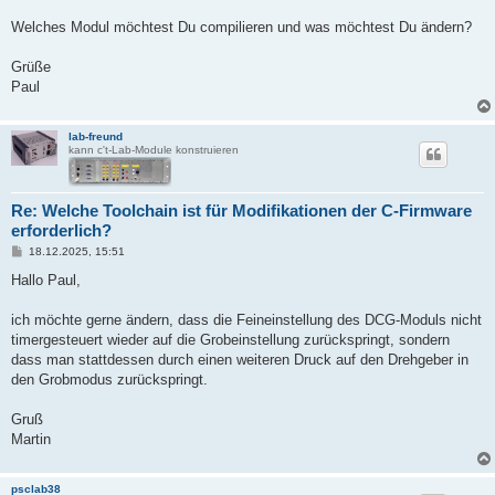
Welches Modul möchtest Du compilieren und was möchtest Du ändern?
Grüße
Paul
lab-freund
kann c't-Lab-Module konstruieren
Re: Welche Toolchain ist für Modifikationen der C-Firmware
erforderlich?
B
18.12.2025, 15:51
e
i
Hallo Paul,
t
r
a
ich möchte gerne ändern, dass die Feineinstellung des DCG-Moduls nicht
g
timergesteuert wieder auf die Grobeinstellung zurückspringt, sondern
dass man stattdessen durch einen weiteren Druck auf den Drehgeber in
den Grobmodus zurückspringt.
Gruß
Martin
psclab38