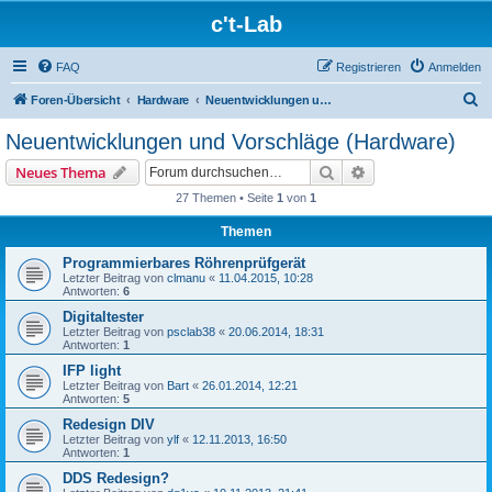
c't-Lab
FAQ
Registrieren
Anmelden
S
Foren-Übersicht
Hardware
Neuentwicklungen und Vorschläge (Hardware)
u
Neuentwicklungen und Vorschläge (Hardware)
c
Suche
Erweiterte Suche
Neues Thema
h
27 Themen • Seite
1
von
1
e
Themen
Programmierbares Röhrenprüfgerät
Letzter Beitrag von
clmanu
«
11.04.2015, 10:28
Antworten:
6
Digitaltester
Letzter Beitrag von
psclab38
«
20.06.2014, 18:31
Antworten:
1
IFP light
Letzter Beitrag von
Bart
«
26.01.2014, 12:21
Antworten:
5
Redesign DIV
Letzter Beitrag von
ylf
«
12.11.2013, 16:50
Antworten:
1
DDS Redesign?