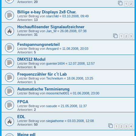
Antworten:
20
1
2
Billige e-bay Displays 2x8 Char.
Letzter Beitrag von
starchild
«
03.10.2008, 09:49
Antworten:
13
Hochauflösender Signalaufzeichner
Letzter Beitrag von
Jan_W
«
26.08.2008, 07:38
Antworten:
31
1
2
3
Festspannungsnetzteil
Letzter Beitrag von
Ansgard
«
11.08.2008, 20:03
Antworten:
5
DMX512 Modul
Letzter Beitrag von
guenter1604
«
12.07.2008, 12:57
Antworten:
6
Frequenzzähler für c´t Lab
Letzter Beitrag von
Technetium
«
18.06.2008, 13:25
Antworten:
1
Automatische Terminierung
Letzter Beitrag von
moosmichel001
«
01.06.2008, 23:00
FPGA
Letzter Beitrag von
sasude
«
21.05.2008, 11:37
Antworten:
2
EDL
Letzter Beitrag von
siegiathome
«
03.03.2008, 12:08
Antworten:
50
1
2
3
4
Meine edl