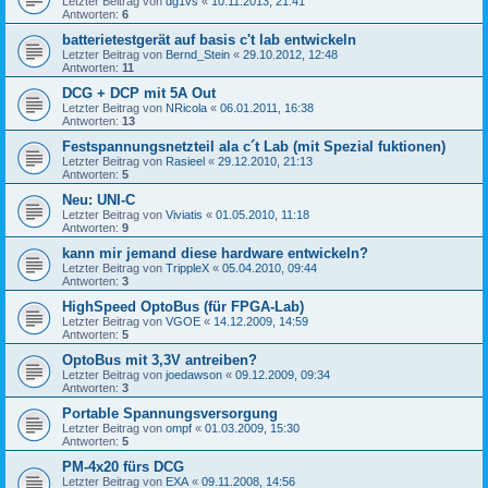
Letzter Beitrag von
dg1vs
«
10.11.2013, 21:41
Antworten:
6
batterietestgerät auf basis c't lab entwickeln
Letzter Beitrag von
Bernd_Stein
«
29.10.2012, 12:48
Antworten:
11
DCG + DCP mit 5A Out
Letzter Beitrag von
NRicola
«
06.01.2011, 16:38
Antworten:
13
Festspannungsnetzteil ala c´t Lab (mit Spezial fuktionen)
Letzter Beitrag von
Rasieel
«
29.12.2010, 21:13
Antworten:
5
Neu: UNI-C
Letzter Beitrag von
Viviatis
«
01.05.2010, 11:18
Antworten:
9
kann mir jemand diese hardware entwickeln?
Letzter Beitrag von
TrippleX
«
05.04.2010, 09:44
Antworten:
3
HighSpeed OptoBus (für FPGA-Lab)
Letzter Beitrag von
VGOE
«
14.12.2009, 14:59
Antworten:
5
OptoBus mit 3,3V antreiben?
Letzter Beitrag von
joedawson
«
09.12.2009, 09:34
Antworten:
3
Portable Spannungsversorgung
Letzter Beitrag von
ompf
«
01.03.2009, 15:30
Antworten:
5
PM-4x20 fürs DCG
Letzter Beitrag von
EXA
«
09.11.2008, 14:56