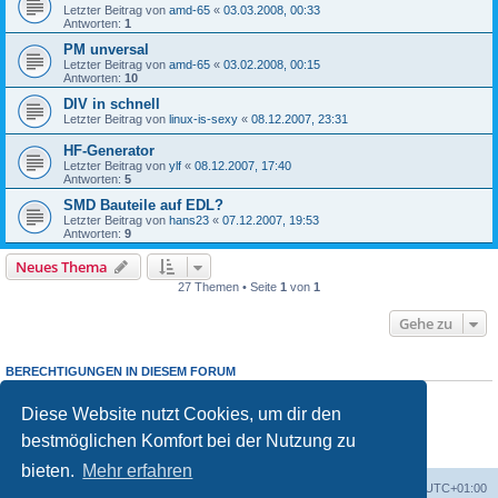
Letzter Beitrag von
amd-65
«
03.03.2008, 00:33
Antworten:
1
PM unversal
Letzter Beitrag von
amd-65
«
03.02.2008, 00:15
Antworten:
10
DIV in schnell
Letzter Beitrag von
linux-is-sexy
«
08.12.2007, 23:31
HF-Generator
Letzter Beitrag von
ylf
«
08.12.2007, 17:40
Antworten:
5
SMD Bauteile auf EDL?
Letzter Beitrag von
hans23
«
07.12.2007, 19:53
Antworten:
9
Neues Thema
27 Themen • Seite
1
von
1
Gehe zu
BERECHTIGUNGEN IN DIESEM FORUM
Du darfst
keine
neuen Themen in diesem Forum erstellen.
Du darfst
keine
Antworten zu Themen in diesem Forum erstellen.
Diese Website nutzt Cookies, um dir den
Du darfst deine Beiträge in diesem Forum
nicht
ändern.
bestmöglichen Komfort bei der Nutzung zu
Du darfst deine Beiträge in diesem Forum
nicht
löschen.
Du darfst
keine
Dateianhänge in diesem Forum erstellen.
bieten.
Mehr erfahren
Foren-Übersicht
Alle Cookies löschen
Alle Zeiten sind
UTC+01:00