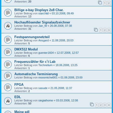
Antworten:
20
1
2
Billige e-bay Displays 2x8 Char.
Letzter Beitrag von
starchild
«
03.10.2008, 09:49
Antworten:
13
Hochauflösender Signalaufzeichner
Letzter Beitrag von
Jan_W
«
26.08.2008, 07:38
Antworten:
31
1
2
3
Festspannungsnetzteil
Letzter Beitrag von
Ansgard
«
11.08.2008, 20:03
Antworten:
5
DMX512 Modul
Letzter Beitrag von
guenter1604
«
12.07.2008, 12:57
Antworten:
6
Frequenzzähler für c´t Lab
Letzter Beitrag von
Technetium
«
18.06.2008, 13:25
Antworten:
1
Automatische Terminierung
Letzter Beitrag von
moosmichel001
«
01.06.2008, 23:00
FPGA
Letzter Beitrag von
sasude
«
21.05.2008, 11:37
Antworten:
2
EDL
Letzter Beitrag von
siegiathome
«
03.03.2008, 12:08
Antworten:
50
1
2
3
4
Meine edl