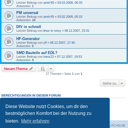
Letzter Beitrag von
amd-65
«
03.03.2008, 00:33
Antworten:
1
PM unversal
Letzter Beitrag von
amd-65
«
03.02.2008, 00:15
Antworten:
10
DIV in schnell
Letzter Beitrag von
linux-is-sexy
«
08.12.2007, 23:31
HF-Generator
Letzter Beitrag von
ylf
«
08.12.2007, 17:40
Antworten:
5
SMD Bauteile auf EDL?
Letzter Beitrag von
hans23
«
07.12.2007, 19:53
Antworten:
9
Neues Thema
27 Themen • Seite
1
von
1
Gehe zu
BERECHTIGUNGEN IN DIESEM FORUM
Du darfst
keine
neuen Themen in diesem Forum erstellen.
Du darfst
keine
Antworten zu Themen in diesem Forum erstellen.
Diese Website nutzt Cookies, um dir den
Du darfst deine Beiträge in diesem Forum
nicht
ändern.
bestmöglichen Komfort bei der Nutzung zu
Du darfst deine Beiträge in diesem Forum
nicht
löschen.
Du darfst
keine
Dateianhänge in diesem Forum erstellen.
bieten.
Mehr erfahren
Foren-Übersicht
Alle Cookies löschen
Alle Zeiten sind
UTC+01:00