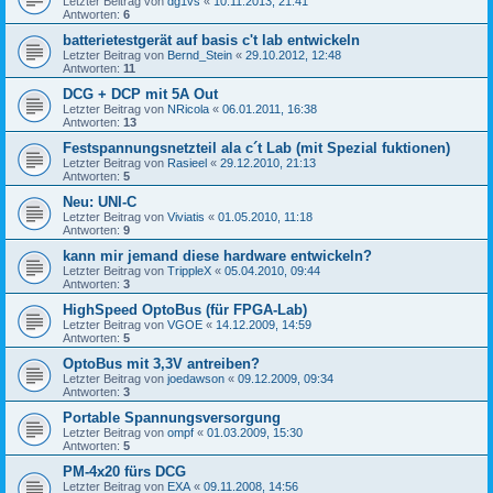
Letzter Beitrag von
dg1vs
«
10.11.2013, 21:41
Antworten:
6
batterietestgerät auf basis c't lab entwickeln
Letzter Beitrag von
Bernd_Stein
«
29.10.2012, 12:48
Antworten:
11
DCG + DCP mit 5A Out
Letzter Beitrag von
NRicola
«
06.01.2011, 16:38
Antworten:
13
Festspannungsnetzteil ala c´t Lab (mit Spezial fuktionen)
Letzter Beitrag von
Rasieel
«
29.12.2010, 21:13
Antworten:
5
Neu: UNI-C
Letzter Beitrag von
Viviatis
«
01.05.2010, 11:18
Antworten:
9
kann mir jemand diese hardware entwickeln?
Letzter Beitrag von
TrippleX
«
05.04.2010, 09:44
Antworten:
3
HighSpeed OptoBus (für FPGA-Lab)
Letzter Beitrag von
VGOE
«
14.12.2009, 14:59
Antworten:
5
OptoBus mit 3,3V antreiben?
Letzter Beitrag von
joedawson
«
09.12.2009, 09:34
Antworten:
3
Portable Spannungsversorgung
Letzter Beitrag von
ompf
«
01.03.2009, 15:30
Antworten:
5
PM-4x20 fürs DCG
Letzter Beitrag von
EXA
«
09.11.2008, 14:56