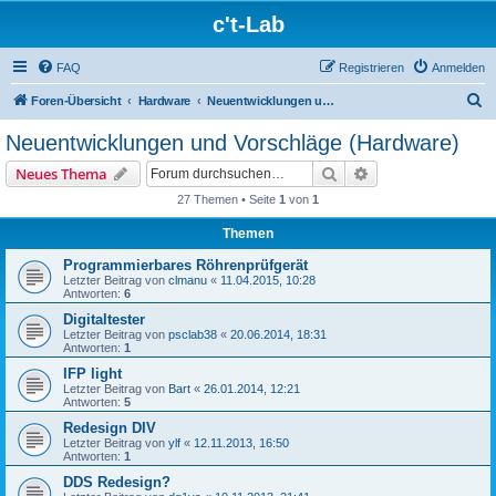
c't-Lab
FAQ
Registrieren
Anmelden
S
Foren-Übersicht
Hardware
Neuentwicklungen und Vorschläge (Hardware)
u
Neuentwicklungen und Vorschläge (Hardware)
c
Suche
Erweiterte Suche
Neues Thema
h
27 Themen • Seite
1
von
1
e
Themen
Programmierbares Röhrenprüfgerät
Letzter Beitrag von
clmanu
«
11.04.2015, 10:28
Antworten:
6
Digitaltester
Letzter Beitrag von
psclab38
«
20.06.2014, 18:31
Antworten:
1
IFP light
Letzter Beitrag von
Bart
«
26.01.2014, 12:21
Antworten:
5
Redesign DIV
Letzter Beitrag von
ylf
«
12.11.2013, 16:50
Antworten:
1
DDS Redesign?