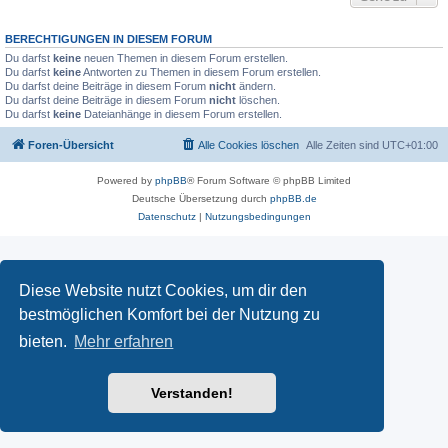
BERECHTIGUNGEN IN DIESEM FORUM
Du darfst
keine
neuen Themen in diesem Forum erstellen.
Du darfst
keine
Antworten zu Themen in diesem Forum erstellen.
Du darfst deine Beiträge in diesem Forum
nicht
ändern.
Du darfst deine Beiträge in diesem Forum
nicht
löschen.
Du darfst
keine
Dateianhänge in diesem Forum erstellen.
Foren-Übersicht
Alle Cookies löschen
Alle Zeiten sind
UTC+01:00
Powered by
phpBB
® Forum Software © phpBB Limited
Deutsche Übersetzung durch
phpBB.de
Datenschutz
|
Nutzungsbedingungen
Diese Website nutzt Cookies, um dir den
bestmöglichen Komfort bei der Nutzung zu
bieten.
Mehr erfahren
Verstanden!