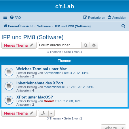
c't-Lab
FAQ
Registrieren
Anmelden
S
Foren-Übersicht
Software
IFP und PM8 (Software)
u
IFP und PM8 (Software)
c
Suche
Erweiterte Suche
Neues Thema
h
3 Themen • Seite
1
von
1
e
Themen
Welches Terminal unter Mac
Letzter Beitrag von
Korbflechter
«
09.04.2012, 14:39
Antworten:
2
Inbetriebnahme des XPort
Letzter Beitrag von
moosmichel001
«
12.01.2012, 23:45
Antworten:
4
XPort unter MacOS?
Letzter Beitrag von
thoralt
«
17.02.2008, 16:16
Antworten:
2
Neues Thema
3 Themen • Seite
1
von
1
Gehe zu