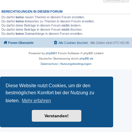
BERECHTIGUNGEN IN DIESEM FORUM
Du darfst
keine
neuen Themen in diesem Forum erstellen.
Du darfst
keine
Antworten zu Themen in diesem Forum erstellen.
Du darfst deine Beiträge in diesem Forum
nicht
ändern.
Du darfst deine Beiträge in diesem Forum
nicht
löschen.
Du darfst
keine
Dateianhänge in diesem Forum erstellen.
Foren-Übersicht
Alle Cookies löschen
Alle Zeiten sind
UTC+01:00
Powered by
phpBB
® Forum Software © phpBB Limited
Deutsche Übersetzung durch
phpBB.de
Datenschutz
|
Nutzungsbedingungen
Diese Website nutzt Cookies, um dir den
bestmöglichen Komfort bei der Nutzung zu
bieten.
Mehr erfahren
Verstanden!