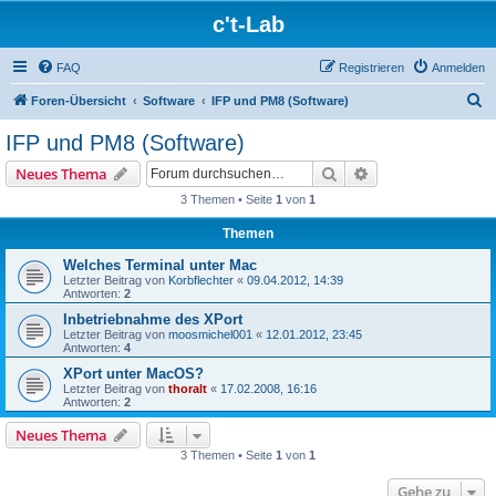
c't-Lab
FAQ
Registrieren
Anmelden
S
Foren-Übersicht
Software
IFP und PM8 (Software)
u
IFP und PM8 (Software)
c
Suche
Erweiterte Suche
Neues Thema
h
3 Themen • Seite
1
von
1
e
Themen
Welches Terminal unter Mac
Letzter Beitrag von
Korbflechter
«
09.04.2012, 14:39
Antworten:
2
Inbetriebnahme des XPort
Letzter Beitrag von
moosmichel001
«
12.01.2012, 23:45
Antworten:
4
XPort unter MacOS?
Letzter Beitrag von
thoralt
«
17.02.2008, 16:16
Antworten:
2
Neues Thema
3 Themen • Seite
1
von
1
Gehe zu