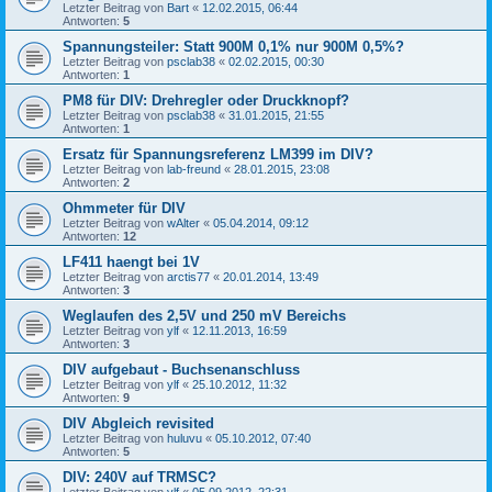
Letzter Beitrag von
Bart
«
12.02.2015, 06:44
Antworten:
5
Spannungsteiler: Statt 900M 0,1% nur 900M 0,5%?
Letzter Beitrag von
psclab38
«
02.02.2015, 00:30
Antworten:
1
PM8 für DIV: Drehregler oder Druckknopf?
Letzter Beitrag von
psclab38
«
31.01.2015, 21:55
Antworten:
1
Ersatz für Spannungsreferenz LM399 im DIV?
Letzter Beitrag von
lab-freund
«
28.01.2015, 23:08
Antworten:
2
Ohmmeter für DIV
Letzter Beitrag von
wAlter
«
05.04.2014, 09:12
Antworten:
12
LF411 haengt bei 1V
Letzter Beitrag von
arctis77
«
20.01.2014, 13:49
Antworten:
3
Weglaufen des 2,5V und 250 mV Bereichs
Letzter Beitrag von
ylf
«
12.11.2013, 16:59
Antworten:
3
DIV aufgebaut - Buchsenanschluss
Letzter Beitrag von
ylf
«
25.10.2012, 11:32
Antworten:
9
DIV Abgleich revisited
Letzter Beitrag von
huluvu
«
05.10.2012, 07:40
Antworten:
5
DIV: 240V auf TRMSC?