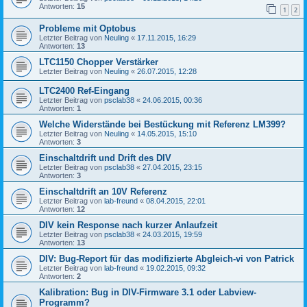
Antworten:
15
1
2
Probleme mit Optobus
Letzter Beitrag von
Neuling
«
17.11.2015, 16:29
Antworten:
13
LTC1150 Chopper Verstärker
Letzter Beitrag von
Neuling
«
26.07.2015, 12:28
LTC2400 Ref-Eingang
Letzter Beitrag von
psclab38
«
24.06.2015, 00:36
Antworten:
1
Welche Widerstände bei Bestückung mit Referenz LM399?
Letzter Beitrag von
Neuling
«
14.05.2015, 15:10
Antworten:
3
Einschaltdrift und Drift des DIV
Letzter Beitrag von
psclab38
«
27.04.2015, 23:15
Antworten:
3
Einschaltdrift an 10V Referenz
Letzter Beitrag von
lab-freund
«
08.04.2015, 22:01
Antworten:
12
DIV kein Response nach kurzer Anlaufzeit
Letzter Beitrag von
psclab38
«
24.03.2015, 19:59
Antworten:
13
DIV: Bug-Report für das modifizierte Abgleich-vi von Patrick
Letzter Beitrag von
lab-freund
«
19.02.2015, 09:32
Antworten:
2
Kalibration: Bug in DIV-Firmware 3.1 oder Labview-
Programm?