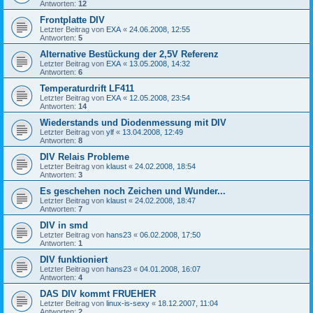
Antworten:
12
Frontplatte DIV
Letzter Beitrag von
EXA
«
24.06.2008, 12:55
Antworten:
5
Alternative Bestückung der 2,5V Referenz
Letzter Beitrag von
EXA
«
13.05.2008, 14:32
Antworten:
6
Temperaturdrift LF411
Letzter Beitrag von
EXA
«
12.05.2008, 23:54
Antworten:
14
Wiederstands und Diodenmessung mit DIV
Letzter Beitrag von
ylf
«
13.04.2008, 12:49
Antworten:
8
DIV Relais Probleme
Letzter Beitrag von
klaust
«
24.02.2008, 18:54
Antworten:
3
Es geschehen noch Zeichen und Wunder...
Letzter Beitrag von
klaust
«
24.02.2008, 18:47
Antworten:
7
DIV in smd
Letzter Beitrag von
hans23
«
06.02.2008, 17:50
Antworten:
1
DIV funktioniert
Letzter Beitrag von
hans23
«
04.01.2008, 16:07
Antworten:
4
DAS DIV kommt FRUEHER
Letzter Beitrag von
linux-is-sexy
«
18.12.2007, 11:04
Antworten:
2