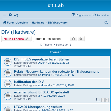
c't-Lab
FAQ
Registrieren
Anmelden
S
Foren-Übersicht
Hardware
DIV (Hardware)
u
DIV (Hardware)
c
Suche
Erweiterte Suche
Neues Thema
h
43 Themen • Seite
1
von
1
e
Themen
DIV mit 6,5 reprodizierbaren Stellen
Letzter Beitrag von
Oliver
«
08.11.2021, 21:15
Antworten:
13
Relais: Nebenwirkungen der reduzierten Trafospannung
Letzter Beitrag von
lab-freund
«
27.05.2018, 14:47
Kalibration des DIV
Letzter Beitrag von
lab-freund
«
31.08.2017, 19:01
externer Shunt für 30A DC gebastelt
Letzter Beitrag von
ylf
«
12.03.2016, 20:29
Antworten:
16
1
2
LTC2400 Überspannungsschutz
Letzter Beitrag von
psclab38
«
09.12.2015, 14:20