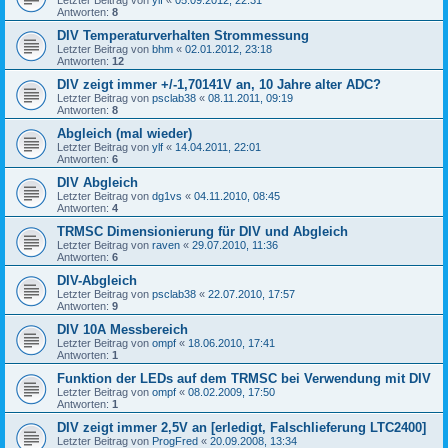
Letzter Beitrag von
ylf
«
05.09.2012, 22:31
Antworten:
8
DIV Temperaturverhalten Strommessung
Letzter Beitrag von
bhm
«
02.01.2012, 23:18
Antworten:
12
DIV zeigt immer +/-1,70141V an, 10 Jahre alter ADC?
Letzter Beitrag von
psclab38
«
08.11.2011, 09:19
Antworten:
8
Abgleich (mal wieder)
Letzter Beitrag von
ylf
«
14.04.2011, 22:01
Antworten:
6
DIV Abgleich
Letzter Beitrag von
dg1vs
«
04.11.2010, 08:45
Antworten:
4
TRMSC Dimensionierung für DIV und Abgleich
Letzter Beitrag von
raven
«
29.07.2010, 11:36
Antworten:
6
DIV-Abgleich
Letzter Beitrag von
psclab38
«
22.07.2010, 17:57
Antworten:
9
DIV 10A Messbereich
Letzter Beitrag von
ompf
«
18.06.2010, 17:41
Antworten:
1
Funktion der LEDs auf dem TRMSC bei Verwendung mit DIV
Letzter Beitrag von
ompf
«
08.02.2009, 17:50
Antworten:
1
DIV zeigt immer 2,5V an [erledigt, Falschlieferung LTC2400]
Letzter Beitrag von
ProgFred
«
20.09.2008, 13:34