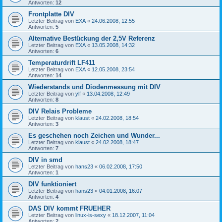
Antworten:
12
Frontplatte DIV
Letzter Beitrag von
EXA
«
24.06.2008, 12:55
Antworten:
5
Alternative Bestückung der 2,5V Referenz
Letzter Beitrag von
EXA
«
13.05.2008, 14:32
Antworten:
6
Temperaturdrift LF411
Letzter Beitrag von
EXA
«
12.05.2008, 23:54
Antworten:
14
Wiederstands und Diodenmessung mit DIV
Letzter Beitrag von
ylf
«
13.04.2008, 12:49
Antworten:
8
DIV Relais Probleme
Letzter Beitrag von
klaust
«
24.02.2008, 18:54
Antworten:
3
Es geschehen noch Zeichen und Wunder...
Letzter Beitrag von
klaust
«
24.02.2008, 18:47
Antworten:
7
DIV in smd
Letzter Beitrag von
hans23
«
06.02.2008, 17:50
Antworten:
1
DIV funktioniert
Letzter Beitrag von
hans23
«
04.01.2008, 16:07
Antworten:
4
DAS DIV kommt FRUEHER
Letzter Beitrag von
linux-is-sexy
«
18.12.2007, 11:04
Antworten:
2