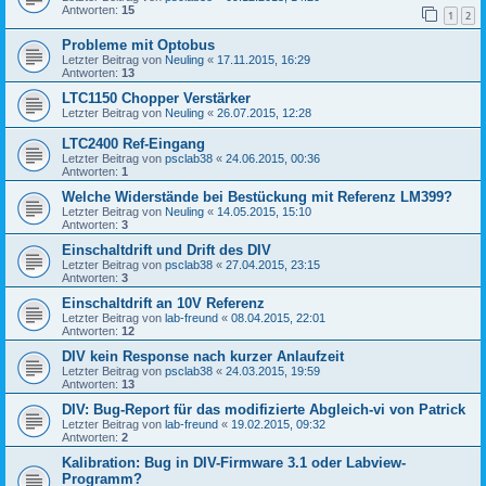
Antworten:
15
1
2
Probleme mit Optobus
Letzter Beitrag von
Neuling
«
17.11.2015, 16:29
Antworten:
13
LTC1150 Chopper Verstärker
Letzter Beitrag von
Neuling
«
26.07.2015, 12:28
LTC2400 Ref-Eingang
Letzter Beitrag von
psclab38
«
24.06.2015, 00:36
Antworten:
1
Welche Widerstände bei Bestückung mit Referenz LM399?
Letzter Beitrag von
Neuling
«
14.05.2015, 15:10
Antworten:
3
Einschaltdrift und Drift des DIV
Letzter Beitrag von
psclab38
«
27.04.2015, 23:15
Antworten:
3
Einschaltdrift an 10V Referenz
Letzter Beitrag von
lab-freund
«
08.04.2015, 22:01
Antworten:
12
DIV kein Response nach kurzer Anlaufzeit
Letzter Beitrag von
psclab38
«
24.03.2015, 19:59
Antworten:
13
DIV: Bug-Report für das modifizierte Abgleich-vi von Patrick
Letzter Beitrag von
lab-freund
«
19.02.2015, 09:32
Antworten:
2
Kalibration: Bug in DIV-Firmware 3.1 oder Labview-
Programm?