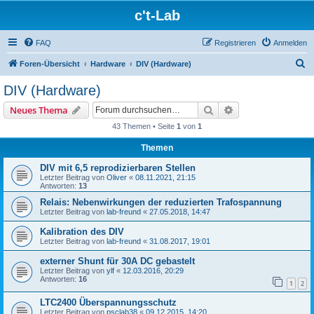
c't-Lab
FAQ
Registrieren
Anmelden
S
Foren-Übersicht
Hardware
DIV (Hardware)
u
DIV (Hardware)
c
Suche
Erweiterte Suche
Neues Thema
h
43 Themen • Seite
1
von
1
e
Themen
DIV mit 6,5 reprodizierbaren Stellen
Letzter Beitrag von
Oliver
«
08.11.2021, 21:15
Antworten:
13
Relais: Nebenwirkungen der reduzierten Trafospannung
Letzter Beitrag von
lab-freund
«
27.05.2018, 14:47
Kalibration des DIV
Letzter Beitrag von
lab-freund
«
31.08.2017, 19:01
externer Shunt für 30A DC gebastelt
Letzter Beitrag von
ylf
«
12.03.2016, 20:29
Antworten:
16
1
2
LTC2400 Überspannungsschutz
Letzter Beitrag von
psclab38
«
09.12.2015, 14:20