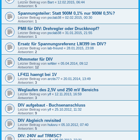
Letzter Beitrag von
Bart
«
12.02.2015, 06:44
Antworten:
5
Spannungsteiler: Statt 900M 0,1% nur 900M 0,5%?
Letzter Beitrag von
psclab38
«
02.02.2015, 00:30
Antworten:
1
PM8 für DIV: Drehregler oder Druckknopf?
Letzter Beitrag von
psclab38
«
31.01.2015, 21:55
Antworten:
1
Ersatz für Spannungsreferenz LM399 im DIV?
Letzter Beitrag von
lab-freund
«
28.01.2015, 23:08
Antworten:
2
Ohmmeter für DIV
Letzter Beitrag von
wAlter
«
05.04.2014, 09:12
Antworten:
12
LF411 haengt bei 1V
Letzter Beitrag von
arctis77
«
20.01.2014, 13:49
Antworten:
3
Weglaufen des 2,5V und 250 mV Bereichs
Letzter Beitrag von
ylf
«
12.11.2013, 16:59
Antworten:
3
DIV aufgebaut - Buchsenanschluss
Letzter Beitrag von
ylf
«
25.10.2012, 11:32
Antworten:
9
DIV Abgleich revisited
Letzter Beitrag von
huluvu
«
05.10.2012, 07:40
Antworten:
5
DIV: 240V auf TRMSC?