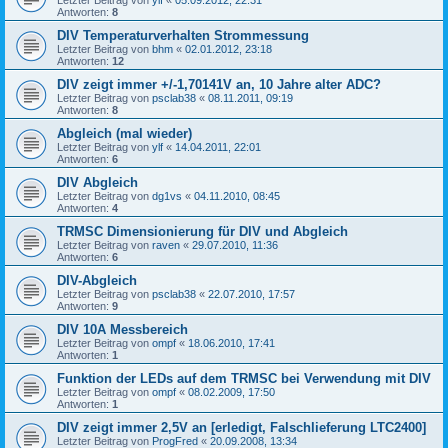
Letzter Beitrag von
ylf
«
05.09.2012, 22:31
Antworten:
8
DIV Temperaturverhalten Strommessung
Letzter Beitrag von
bhm
«
02.01.2012, 23:18
Antworten:
12
DIV zeigt immer +/-1,70141V an, 10 Jahre alter ADC?
Letzter Beitrag von
psclab38
«
08.11.2011, 09:19
Antworten:
8
Abgleich (mal wieder)
Letzter Beitrag von
ylf
«
14.04.2011, 22:01
Antworten:
6
DIV Abgleich
Letzter Beitrag von
dg1vs
«
04.11.2010, 08:45
Antworten:
4
TRMSC Dimensionierung für DIV und Abgleich
Letzter Beitrag von
raven
«
29.07.2010, 11:36
Antworten:
6
DIV-Abgleich
Letzter Beitrag von
psclab38
«
22.07.2010, 17:57
Antworten:
9
DIV 10A Messbereich
Letzter Beitrag von
ompf
«
18.06.2010, 17:41
Antworten:
1
Funktion der LEDs auf dem TRMSC bei Verwendung mit DIV
Letzter Beitrag von
ompf
«
08.02.2009, 17:50
Antworten:
1
DIV zeigt immer 2,5V an [erledigt, Falschlieferung LTC2400]
Letzter Beitrag von
ProgFred
«
20.09.2008, 13:34