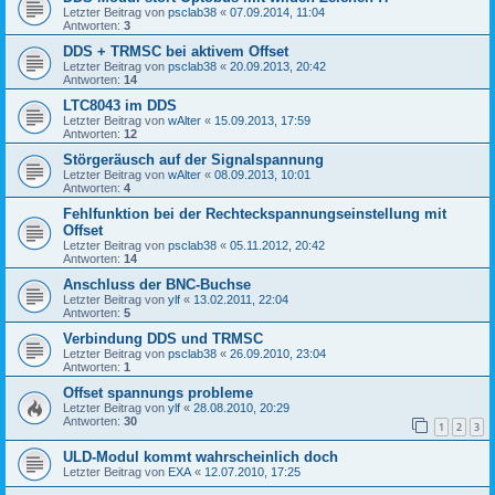
Letzter Beitrag von
psclab38
«
07.09.2014, 11:04
Antworten:
3
DDS + TRMSC bei aktivem Offset
Letzter Beitrag von
psclab38
«
20.09.2013, 20:42
Antworten:
14
LTC8043 im DDS
Letzter Beitrag von
wAlter
«
15.09.2013, 17:59
Antworten:
12
Störgeräusch auf der Signalspannung
Letzter Beitrag von
wAlter
«
08.09.2013, 10:01
Antworten:
4
Fehlfunktion bei der Rechteckspannungseinstellung mit
Offset
Letzter Beitrag von
psclab38
«
05.11.2012, 20:42
Antworten:
14
Anschluss der BNC-Buchse
Letzter Beitrag von
ylf
«
13.02.2011, 22:04
Antworten:
5
Verbindung DDS und TRMSC
Letzter Beitrag von
psclab38
«
26.09.2010, 23:04
Antworten:
1
Offset spannungs probleme
Letzter Beitrag von
ylf
«
28.08.2010, 20:29
Antworten:
30
1
2
3
ULD-Modul kommt wahrscheinlich doch
Letzter Beitrag von
EXA
«
12.07.2010, 17:25