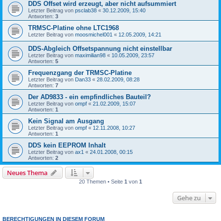
DDS Offset wird erzeugt, aber nicht aufsummiert
Letzter Beitrag von
psclab38
«
30.12.2009, 15:40
Antworten:
3
TRMSC-Platine ohne LTC1968
Letzter Beitrag von
moosmichel001
«
12.05.2009, 14:21
DDS-Abgleich Offsetspannung nicht einstellbar
Letzter Beitrag von
maximilian98
«
10.05.2009, 23:57
Antworten:
5
Frequenzgang der TRMSC-Platine
Letzter Beitrag von
Dan33
«
28.02.2009, 08:28
Antworten:
7
Der AD9833 - ein empfindliches Bauteil?
Letzter Beitrag von
ompf
«
21.02.2009, 15:07
Antworten:
1
Kein Signal am Ausgang
Letzter Beitrag von
ompf
«
12.11.2008, 10:27
Antworten:
1
DDS kein EEPROM Inhalt
Letzter Beitrag von
ax1
«
24.01.2008, 00:15
Antworten:
2
Neues Thema
20 Themen • Seite
1
von
1
Gehe zu
BERECHTIGUNGEN IN DIESEM FORUM