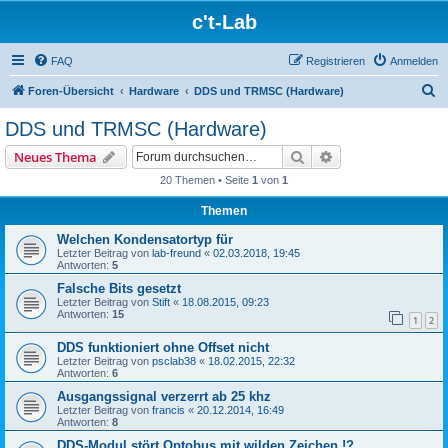
c't-Lab
FAQ
Registrieren
Anmelden
S
Foren-Übersicht
Hardware
DDS und TRMSC (Hardware)
u
DDS und TRMSC (Hardware)
c
Suche
Erweiterte Suche
Neues Thema
h
20 Themen • Seite
1
von
1
e
Themen
Welchen Kondensatortyp für
Letzter Beitrag von
lab-freund
«
02.03.2018, 19:45
Antworten:
5
Falsche Bits gesetzt
Letzter Beitrag von
Stift
«
18.08.2015, 09:23
Antworten:
15
1
2
DDS funktioniert ohne Offset nicht
Letzter Beitrag von
psclab38
«
18.02.2015, 22:32
Antworten:
6
Ausgangssignal verzerrt ab 25 khz
Letzter Beitrag von
francis
«
20.12.2014, 16:49
Antworten:
8
DDS-Modul stört Optobus mit wilden Zeichen !?