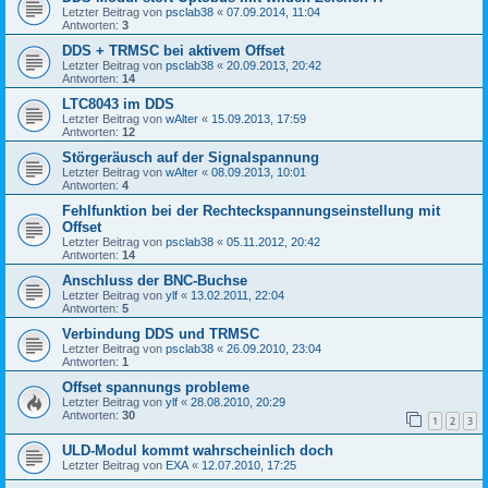
Letzter Beitrag von
psclab38
«
07.09.2014, 11:04
Antworten:
3
DDS + TRMSC bei aktivem Offset
Letzter Beitrag von
psclab38
«
20.09.2013, 20:42
Antworten:
14
LTC8043 im DDS
Letzter Beitrag von
wAlter
«
15.09.2013, 17:59
Antworten:
12
Störgeräusch auf der Signalspannung
Letzter Beitrag von
wAlter
«
08.09.2013, 10:01
Antworten:
4
Fehlfunktion bei der Rechteckspannungseinstellung mit
Offset
Letzter Beitrag von
psclab38
«
05.11.2012, 20:42
Antworten:
14
Anschluss der BNC-Buchse
Letzter Beitrag von
ylf
«
13.02.2011, 22:04
Antworten:
5
Verbindung DDS und TRMSC
Letzter Beitrag von
psclab38
«
26.09.2010, 23:04
Antworten:
1
Offset spannungs probleme
Letzter Beitrag von
ylf
«
28.08.2010, 20:29
Antworten:
30
1
2
3
ULD-Modul kommt wahrscheinlich doch
Letzter Beitrag von
EXA
«
12.07.2010, 17:25