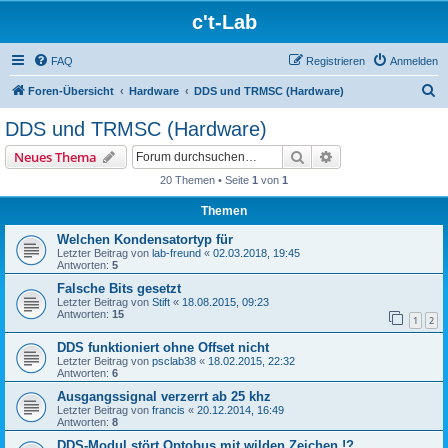
c't-Lab
FAQ
Registrieren
Anmelden
S
Foren-Übersicht
Hardware
DDS und TRMSC (Hardware)
u
DDS und TRMSC (Hardware)
c
Suche
Erweiterte Suche
Neues Thema
h
20 Themen • Seite
1
von
1
e
Themen
Welchen Kondensatortyp für
Letzter Beitrag von
lab-freund
«
02.03.2018, 19:45
Antworten:
5
Falsche Bits gesetzt
Letzter Beitrag von
Stift
«
18.08.2015, 09:23
Antworten:
15
1
2
DDS funktioniert ohne Offset nicht
Letzter Beitrag von
psclab38
«
18.02.2015, 22:32
Antworten:
6
Ausgangssignal verzerrt ab 25 khz
Letzter Beitrag von
francis
«
20.12.2014, 16:49
Antworten:
8
DDS-Modul stört Optobus mit wilden Zeichen !?