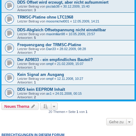
DDS Offset wird erzeugt, aber nicht aufsummiert
Letzter Beitrag von
psclab38
«
30.12.2009, 15:40
Antworten:
3
TRMSC-Platine ohne LTC1968
Letzter Beitrag von
moosmichel001
«
12.05.2009, 14:21
DDS-Abgleich Offsetspannung nicht einstellbar
Letzter Beitrag von
maximilian98
«
10.05.2009, 23:57
Antworten:
5
Frequenzgang der TRMSC-Platine
Letzter Beitrag von
Dan33
«
28.02.2009, 08:28
Antworten:
7
Der AD9833 - ein empfindliches Bauteil?
Letzter Beitrag von
ompf
«
21.02.2009, 15:07
Antworten:
1
Kein Signal am Ausgang
Letzter Beitrag von
ompf
«
12.11.2008, 10:27
Antworten:
1
DDS kein EEPROM Inhalt
Letzter Beitrag von
ax1
«
24.01.2008, 00:15
Antworten:
2
Neues Thema
20 Themen • Seite
1
von
1
Gehe zu
BERECHTIGUNGEN IN DIESEM FORUM