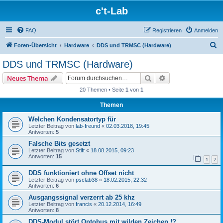
c't-Lab
FAQ
Registrieren
Anmelden
S
Foren-Übersicht
Hardware
DDS und TRMSC (Hardware)
u
DDS und TRMSC (Hardware)
c
Suche
Erweiterte Suche
Neues Thema
h
20 Themen • Seite
1
von
1
e
Themen
Welchen Kondensatortyp für
Letzter Beitrag von
lab-freund
«
02.03.2018, 19:45
Antworten:
5
Falsche Bits gesetzt
Letzter Beitrag von
Stift
«
18.08.2015, 09:23
Antworten:
15
1
2
DDS funktioniert ohne Offset nicht
Letzter Beitrag von
psclab38
«
18.02.2015, 22:32
Antworten:
6
Ausgangssignal verzerrt ab 25 khz
Letzter Beitrag von
francis
«
20.12.2014, 16:49
Antworten:
8
DDS-Modul stört Optobus mit wilden Zeichen !?