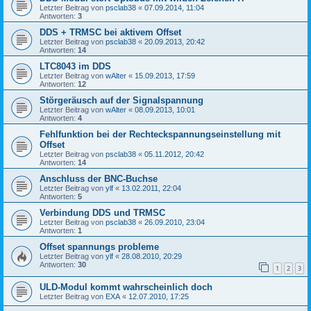
Letzter Beitrag von
psclab38
«
07.09.2014, 11:04
Antworten:
3
DDS + TRMSC bei aktivem Offset
Letzter Beitrag von
psclab38
«
20.09.2013, 20:42
Antworten:
14
LTC8043 im DDS
Letzter Beitrag von
wAlter
«
15.09.2013, 17:59
Antworten:
12
Störgeräusch auf der Signalspannung
Letzter Beitrag von
wAlter
«
08.09.2013, 10:01
Antworten:
4
Fehlfunktion bei der Rechteckspannungseinstellung mit
Offset
Letzter Beitrag von
psclab38
«
05.11.2012, 20:42
Antworten:
14
Anschluss der BNC-Buchse
Letzter Beitrag von
ylf
«
13.02.2011, 22:04
Antworten:
5
Verbindung DDS und TRMSC
Letzter Beitrag von
psclab38
«
26.09.2010, 23:04
Antworten:
1
Offset spannungs probleme
Letzter Beitrag von
ylf
«
28.08.2010, 20:29
Antworten:
30
1
2
3
ULD-Modul kommt wahrscheinlich doch
Letzter Beitrag von
EXA
«
12.07.2010, 17:25