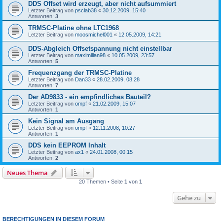
DDS Offset wird erzeugt, aber nicht aufsummiert
Letzter Beitrag von
psclab38
«
30.12.2009, 15:40
Antworten:
3
TRMSC-Platine ohne LTC1968
Letzter Beitrag von
moosmichel001
«
12.05.2009, 14:21
DDS-Abgleich Offsetspannung nicht einstellbar
Letzter Beitrag von
maximilian98
«
10.05.2009, 23:57
Antworten:
5
Frequenzgang der TRMSC-Platine
Letzter Beitrag von
Dan33
«
28.02.2009, 08:28
Antworten:
7
Der AD9833 - ein empfindliches Bauteil?
Letzter Beitrag von
ompf
«
21.02.2009, 15:07
Antworten:
1
Kein Signal am Ausgang
Letzter Beitrag von
ompf
«
12.11.2008, 10:27
Antworten:
1
DDS kein EEPROM Inhalt
Letzter Beitrag von
ax1
«
24.01.2008, 00:15
Antworten:
2
Neues Thema
20 Themen • Seite
1
von
1
Gehe zu
BERECHTIGUNGEN IN DIESEM FORUM