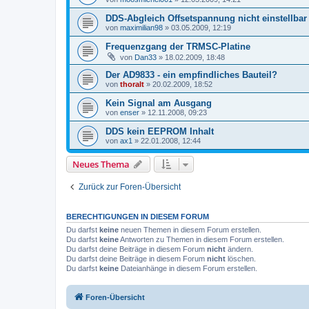
DDS-Abgleich Offsetspannung nicht einstellbar
von
maximilian98
»
03.05.2009, 12:19
Frequenzgang der TRMSC-Platine
von
Dan33
»
18.02.2009, 18:48
Der AD9833 - ein empfindliches Bauteil?
von
thoralt
»
20.02.2009, 18:52
Kein Signal am Ausgang
von
enser
»
12.11.2008, 09:23
DDS kein EEPROM Inhalt
von
ax1
»
22.01.2008, 12:44
Neues Thema
Zurück zur Foren-Übersicht
BERECHTIGUNGEN IN DIESEM FORUM
Du darfst
keine
neuen Themen in diesem Forum erstellen.
Du darfst
keine
Antworten zu Themen in diesem Forum erstellen.
Du darfst deine Beiträge in diesem Forum
nicht
ändern.
Du darfst deine Beiträge in diesem Forum
nicht
löschen.
Du darfst
keine
Dateianhänge in diesem Forum erstellen.
Foren-Übersicht