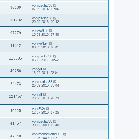
von
psclab38
36189
07.09.2014, 11:04
von
psclab38
121702
20.09.2013, 20:42
von
wAlter
97779
15.09.2013, 17:59
von
wAlter
41012
08.09.2013, 10:01
von
psclab38
113506
05.11.2012, 20:42
von
ylf
49258
13.02.2011, 22:04
von
psclab38
24473
26.09.2010, 23:04
von
ylf
121457
28.08.2010, 20:29
von
EXA
46225
12.07.2010, 17:25
von
psclab38
41457
30.12.2009, 15:40
von
moosmichel001
47140
12.05.2009, 14:21