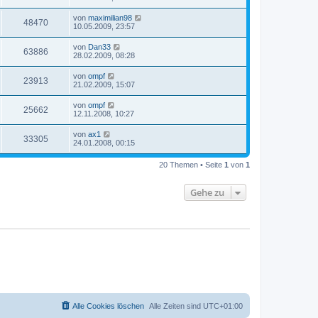
von
maximilian98
48470
10.05.2009, 23:57
von
Dan33
63886
28.02.2009, 08:28
von
ompf
23913
21.02.2009, 15:07
von
ompf
25662
12.11.2008, 10:27
von
ax1
33305
24.01.2008, 00:15
20 Themen • Seite
1
von
1
Gehe zu
Alle Cookies löschen
Alle Zeiten sind
UTC+01:00