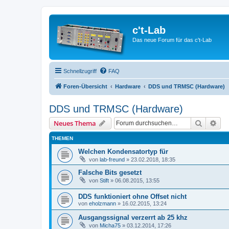
c't-Lab
Das neue Forum für das c't-Lab
Schnellzugriff
FAQ
Foren-Übersicht
Hardware
DDS und TRMSC (Hardware)
DDS und TRMSC (Hardware)
Suche
Erw
Neues Thema
THEMEN
Welchen Kondensatortyp für
von
lab-freund
»
23.02.2018, 18:35
Falsche Bits gesetzt
von
Stift
»
06.08.2015, 13:55
DDS funktioniert ohne Offset nicht
von
eholzmann
»
16.02.2015, 13:24
Ausgangssignal verzerrt ab 25 khz
von
Micha75
»
03.12.2014, 17:26