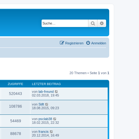
Suche
Erweiterte Suche
Registrieren
Anmelden
20 Themen • Seite
1
von
1
ZUGRIFFE
LETZTER BEITRAG
von
lab-freund
520443
02.03.2018, 19:45
von
Stift
108786
18.08.2015, 09:23
von
psclab38
54469
18.02.2015, 22:32
von
francis
88678
20.12.2014, 16:49