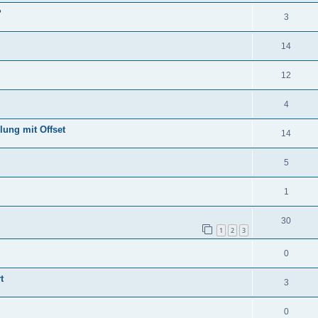
?
3
14
12
4
lung mit Offset
14
5
1
30
1
2
3
0
t
3
0