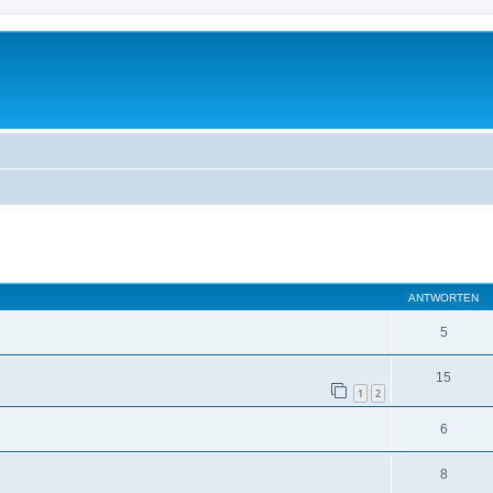
eiterte Suche
ANTWORTEN
5
15
1
2
6
8