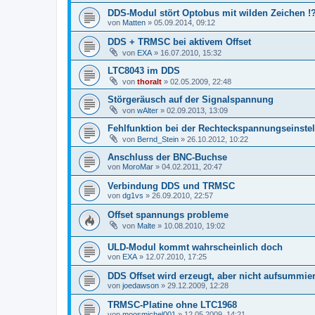
DDS-Modul stört Optobus mit wilden Zeichen !
von
Matten
»
05.09.2014, 09:12
DDS + TRMSC bei aktivem Offset
von
EXA
»
16.07.2010, 15:32
LTC8043 im DDS
von
thoralt
»
02.05.2009, 22:48
Störgeräusch auf der Signalspannung
von
wAlter
»
02.09.2013, 13:09
Fehlfunktion bei der Rechteckspannungseinstel
von
Bernd_Stein
»
26.10.2012, 10:22
Anschluss der BNC-Buchse
von
MoroMar
»
04.02.2011, 20:47
Verbindung DDS und TRMSC
von
dg1vs
»
26.09.2010, 22:57
Offset spannungs probleme
von
Malte
»
10.08.2010, 19:02
ULD-Modul kommt wahrscheinlich doch
von
EXA
»
12.07.2010, 17:25
DDS Offset wird erzeugt, aber nicht aufsummier
von
joedawson
»
29.12.2009, 12:28
TRMSC-Platine ohne LTC1968
von
moosmichel001
»
12.05.2009, 14:21