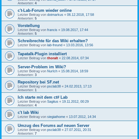
Antworten:
4
c't-Lab-Forum wieder online
Letzter Beitrag von
dotmarkus
«
06.12.2018, 17:58
Antworten:
5
Vorstellung
Letzter Beitrag von
francis
«
19.08.2017, 17:44
Antworten:
5
Schreibrechte für das Wiki erhalten?
Letzter Beitrag von
lab-freund
«
13.03.2016, 13:56
Tapatalk-Plugin installiert
Letzter Beitrag von
thoralt
«
22.08.2014, 07:34
Server-Problem im Wiki?
Letzter Beitrag von
NurIch
«
15.08.2014, 18:59
Antworten:
3
Repository bei SF.net
Letzter Beitrag von
psclab38
«
24.02.2013, 17:13
Antworten:
1
Ich starte mit dem ct# Lab
Letzter Beitrag von
Sagitus
«
19.11.2012, 00:29
Antworten:
4
c't lab Wiki
Letzter Beitrag von
siegiathome
«
13.07.2012, 14:34
Umzug des Forums auf neuen Server
Letzter Beitrag von
psclab38
«
27.07.2011, 20:31
Antworten:
7