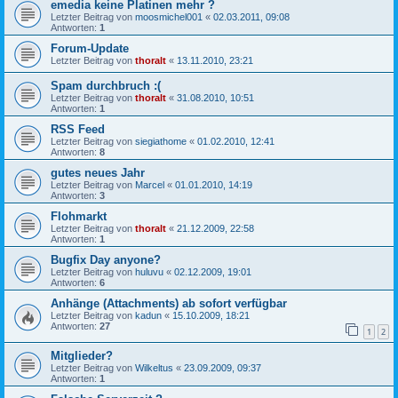
emedia keine Platinen mehr ?
Letzter Beitrag von
moosmichel001
«
02.03.2011, 09:08
Antworten:
1
Forum-Update
Letzter Beitrag von
thoralt
«
13.11.2010, 23:21
Spam durchbruch :(
Letzter Beitrag von
thoralt
«
31.08.2010, 10:51
Antworten:
1
RSS Feed
Letzter Beitrag von
siegiathome
«
01.02.2010, 12:41
Antworten:
8
gutes neues Jahr
Letzter Beitrag von
Marcel
«
01.01.2010, 14:19
Antworten:
3
Flohmarkt
Letzter Beitrag von
thoralt
«
21.12.2009, 22:58
Antworten:
1
Bugfix Day anyone?
Letzter Beitrag von
huluvu
«
02.12.2009, 19:01
Antworten:
6
Anhänge (Attachments) ab sofort verfügbar
Letzter Beitrag von
kadun
«
15.10.2009, 18:21
Antworten:
27
1
2
Mitglieder?
Letzter Beitrag von
Wilkeltus
«
23.09.2009, 09:37
Antworten:
1