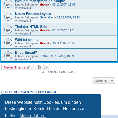
zwei deutschsprachige Knöpfe
Letzter Beitrag von
thoralt
«
08.12.2007, 19:02
Antworten:
2
Neues Forums-Layout
Letzter Beitrag von
Skystalker
«
02.12.2007, 23:22
Antworten:
8
Titel der HTML Seie
Letzter Beitrag von
thoralt
«
01.12.2007, 11:11
Antworten:
1
Wiki ist online
Letzter Beitrag von
thoralt
«
30.11.2007, 10:20
Antworten:
4
Bilderthread?
Letzter Beitrag von
st3f4n
«
30.11.2007, 10:03
Antworten:
2
Neues Thema
35 Themen • Seite
1
von
1
Gehe zu
BERECHTIGUNGEN IN DIESEM FORUM
Du darfst
keine
neuen Themen in diesem Forum erstellen.
Du darfst
keine
Antworten zu Themen in diesem Forum erstellen.
Diese Website nutzt Cookies, um dir den
Du darfst deine Beiträge in diesem Forum
nicht
ändern.
bestmöglichen Komfort bei der Nutzung zu
Du darfst deine Beiträge in diesem Forum
nicht
löschen.
Du darfst
keine
Dateianhänge in diesem Forum erstellen.
bieten.
Mehr erfahren