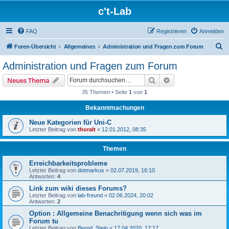
c't-Lab
FAQ
Registrieren
Anmelden
S
Foren-Übersicht
Allgemeines
Administration und Fragen zum Forum
u
Administration und Fragen zum Forum
c
Suche
Erweiterte Suche
Neues Thema
h
35 Themen • Seite
1
von
1
e
Bekanntmachungen
Neue Kategorien für Uni-C
Letzter Beitrag von
thoralt
«
12.01.2012, 08:35
Themen
Erreichbarkeitsprobleme
Letzter Beitrag von
dotmarkus
«
02.07.2019, 16:10
Antworten:
4
Link zum wiki dieses Forums?
Letzter Beitrag von
lab-freund
«
02.06.2024, 20:02
Antworten:
2
Option : Allgemeine Benachritigung wenn sich was im
Forum tu
Letzter Beitrag von
Bernd_Stein
«
17.04.2020, 17:17