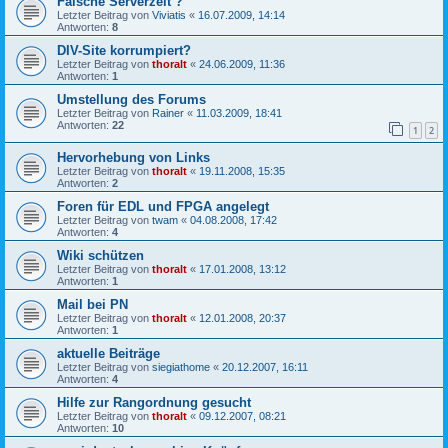
Falsche Serverzeit ?
Letzter Beitrag von
Viviatis
«
16.07.2009, 14:14
Antworten:
8
DIV-Site korrumpiert?
Letzter Beitrag von
thoralt
«
24.06.2009, 11:36
Antworten:
1
Umstellung des Forums
Letzter Beitrag von
Rainer
«
11.03.2009, 18:41
Antworten:
22
1
2
Hervorhebung von Links
Letzter Beitrag von
thoralt
«
19.11.2008, 15:35
Antworten:
2
Foren für EDL und FPGA angelegt
Letzter Beitrag von
twam
«
04.08.2008, 17:42
Antworten:
4
Wiki schützen
Letzter Beitrag von
thoralt
«
17.01.2008, 13:12
Antworten:
1
Mail bei PN
Letzter Beitrag von
thoralt
«
12.01.2008, 20:37
Antworten:
1
aktuelle Beiträge
Letzter Beitrag von
siegiathome
«
20.12.2007, 16:11
Antworten:
4
Hilfe zur Rangordnung gesucht
Letzter Beitrag von
thoralt
«
09.12.2007, 08:21
Antworten:
10