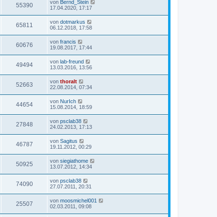
von
Bernd_Stein
55390
17.04.2020, 17:17
von
dotmarkus
65811
06.12.2018, 17:58
von
francis
60676
19.08.2017, 17:44
von
lab-freund
49494
13.03.2016, 13:56
von
thoralt
52663
22.08.2014, 07:34
von
NurIch
44654
15.08.2014, 18:59
von
psclab38
27848
24.02.2013, 17:13
von
Sagitus
46787
19.11.2012, 00:29
von
siegiathome
50925
13.07.2012, 14:34
von
psclab38
74090
27.07.2011, 20:31
von
moosmichel001
25507
02.03.2011, 09:08