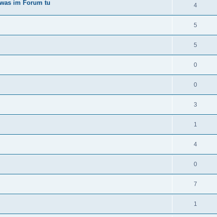
 was im Forum tu
4
5
5
0
0
3
1
4
0
7
1