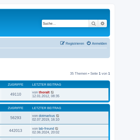
Suche
Erweiterte Suche
Registrieren
Anmelden
35 Themen • Seite
1
von
1
ZUGRIFFE
LETZTER BEITRAG
von
thoralt
49110
12.01.2012, 08:35
ZUGRIFFE
LETZTER BEITRAG
von
dotmarkus
56293
02.07.2019, 16:10
von
lab-freund
442013
02.06.2024, 20:02