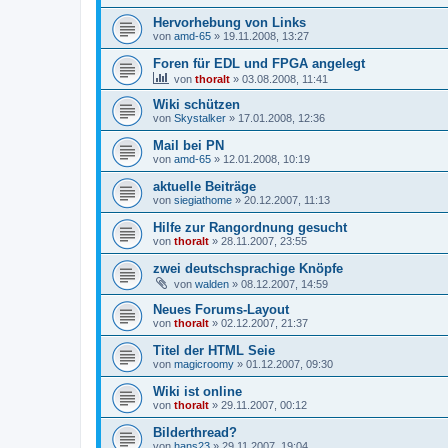
Hervorhebung von Links
von
amd-65
»
19.11.2008, 13:27
Foren für EDL und FPGA angelegt
von
thoralt
»
03.08.2008, 11:41
Wiki schützen
von
Skystalker
»
17.01.2008, 12:36
Mail bei PN
von
amd-65
»
12.01.2008, 10:19
aktuelle Beiträge
von
siegiathome
»
20.12.2007, 11:13
Hilfe zur Rangordnung gesucht
von
thoralt
»
28.11.2007, 23:55
zwei deutschsprachige Knöpfe
von
walden
»
08.12.2007, 14:59
Neues Forums-Layout
von
thoralt
»
02.12.2007, 21:37
Titel der HTML Seie
von
magicroomy
»
01.12.2007, 09:30
Wiki ist online
von
thoralt
»
29.11.2007, 00:12
Bilderthread?
von
hans23
»
29.11.2007, 19:04