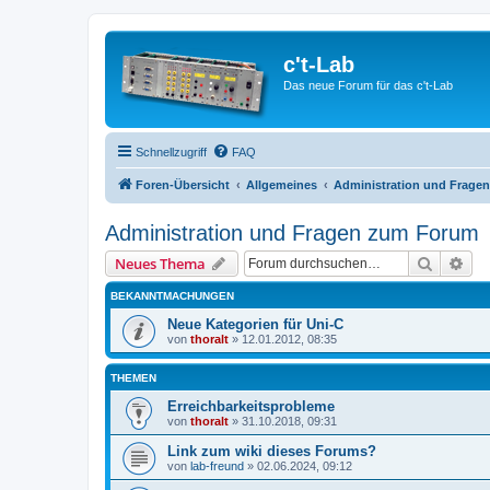
c't-Lab
Das neue Forum für das c't-Lab
Schnellzugriff
FAQ
Foren-Übersicht
Allgemeines
Administration und Frage
Administration und Fragen zum Forum
Suche
Erw
Neues Thema
BEKANNTMACHUNGEN
Neue Kategorien für Uni-C
von
thoralt
»
12.01.2012, 08:35
THEMEN
Erreichbarkeitsprobleme
von
thoralt
»
31.10.2018, 09:31
Link zum wiki dieses Forums?
von
lab-freund
»
02.06.2024, 09:12