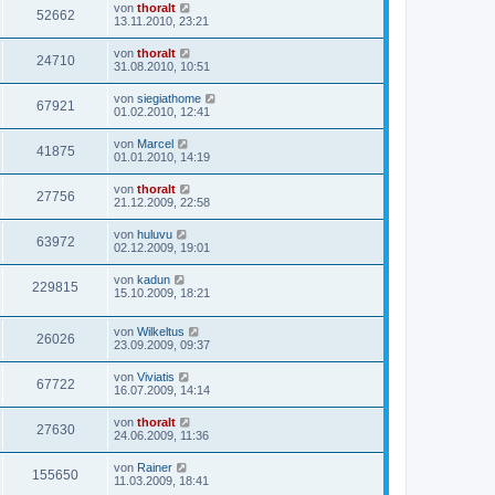
von
thoralt
52662
13.11.2010, 23:21
von
thoralt
24710
31.08.2010, 10:51
von
siegiathome
67921
01.02.2010, 12:41
von
Marcel
41875
01.01.2010, 14:19
von
thoralt
27756
21.12.2009, 22:58
von
huluvu
63972
02.12.2009, 19:01
von
kadun
229815
15.10.2009, 18:21
von
Wilkeltus
26026
23.09.2009, 09:37
von
Viviatis
67722
16.07.2009, 14:14
von
thoralt
27630
24.06.2009, 11:36
von
Rainer
155650
11.03.2009, 18:41