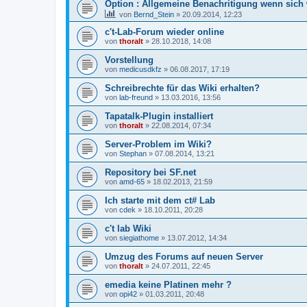
Option : Allgemeine Benachritigung wenn sich
von
Bernd_Stein
»
20.09.2014, 12:23
c't-Lab-Forum wieder online
von
thoralt
»
28.10.2018, 14:08
Vorstellung
von
medicusdkfz
»
06.08.2017, 17:19
Schreibrechte für das Wiki erhalten?
von
lab-freund
»
13.03.2016, 13:56
Tapatalk-Plugin installiert
von
thoralt
»
22.08.2014, 07:34
Server-Problem im Wiki?
von
Stephan
»
07.08.2014, 13:21
Repository bei SF.net
von
amd-65
»
18.02.2013, 21:59
Ich starte mit dem ct# Lab
von
cdek
»
18.10.2011, 20:28
c't lab Wiki
von
siegiathome
»
13.07.2012, 14:34
Umzug des Forums auf neuen Server
von
thoralt
»
24.07.2011, 22:45
emedia keine Platinen mehr ?
von
opi42
»
01.03.2011, 20:48