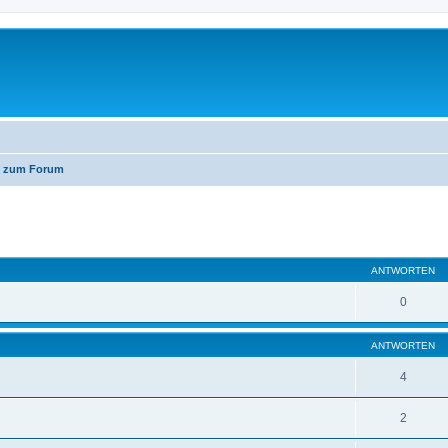
n zum Forum
eiterte Suche
ANTWORTEN
0
ANTWORTEN
4
2