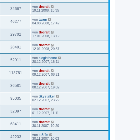
von
thoralt
34667
19.11.2008, 15:35
von
twam
46277
04.08.2008, 17:42
von
thoralt
29702
17.01.2008, 13:12
von
thoralt
28491
12.01.2008, 20:37
von
siegiathome
52911
20.12.2007, 16:11
von
thoralt
118781
09.12.2007, 08:21
von
thoralt
36581
08.12.2007, 19:02
von
Skystalker
95035
02.12.2007, 23:22
von
thoralt
32097
01.12.2007, 11:11
von
thoralt
68411
30.11.2007, 10:20
von
st3f4n
42233
30.11.2007, 10:03