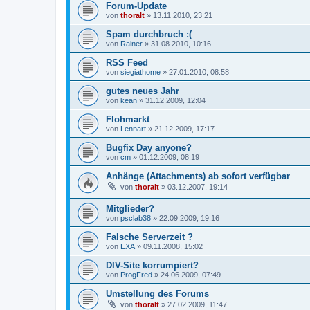
Forum-Update
von
thoralt
»
13.11.2010, 23:21
Spam durchbruch :(
von
Rainer
»
31.08.2010, 10:16
RSS Feed
von
siegiathome
»
27.01.2010, 08:58
gutes neues Jahr
von
kean
»
31.12.2009, 12:04
Flohmarkt
von
Lennart
»
21.12.2009, 17:17
Bugfix Day anyone?
von
cm
»
01.12.2009, 08:19
Anhänge (Attachments) ab sofort verfügbar
von
thoralt
»
03.12.2007, 19:14
Mitglieder?
von
psclab38
»
22.09.2009, 19:16
Falsche Serverzeit ?
von
EXA
»
09.11.2008, 15:02
DIV-Site korrumpiert?
von
ProgFred
»
24.06.2009, 07:49
Umstellung des Forums
von
thoralt
»
27.02.2009, 11:47