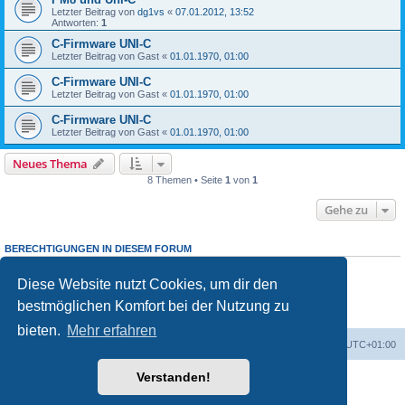
Letzter Beitrag von
dg1vs
«
07.01.2012, 13:52
Antworten:
1
C-Firmware UNI-C
Letzter Beitrag von
Gast
«
01.01.1970, 01:00
C-Firmware UNI-C
Letzter Beitrag von
Gast
«
01.01.1970, 01:00
C-Firmware UNI-C
Letzter Beitrag von
Gast
«
01.01.1970, 01:00
Neues Thema
8 Themen • Seite
1
von
1
Gehe zu
BERECHTIGUNGEN IN DIESEM FORUM
Du darfst
keine
neuen Themen in diesem Forum erstellen.
Du darfst
keine
Antworten zu Themen in diesem Forum erstellen.
Diese Website nutzt Cookies, um dir den
Du darfst deine Beiträge in diesem Forum
nicht
ändern.
bestmöglichen Komfort bei der Nutzung zu
Du darfst deine Beiträge in diesem Forum
nicht
löschen.
Du darfst
keine
Dateianhänge in diesem Forum erstellen.
bieten.
Mehr erfahren
Foren-Übersicht
Alle Cookies löschen
Alle Zeiten sind
UTC+01:00
Verstanden!
Powered by
phpBB
® Forum Software © phpBB Limited
Deutsche Übersetzung durch
phpBB.de