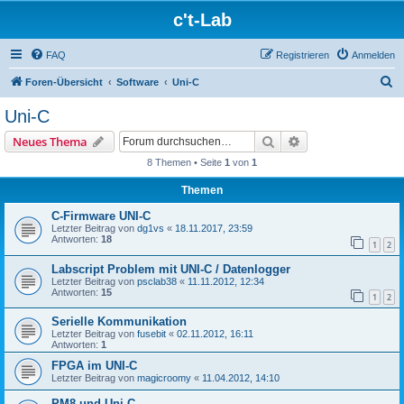
c't-Lab
FAQ
Registrieren
Anmelden
S
Foren-Übersicht
Software
Uni-C
u
Uni-C
c
Suche
Erweiterte Suche
Neues Thema
h
8 Themen • Seite
1
von
1
e
Themen
C-Firmware UNI-C
Letzter Beitrag von
dg1vs
«
18.11.2017, 23:59
Antworten:
18
1
2
Labscript Problem mit UNI-C / Datenlogger
Letzter Beitrag von
psclab38
«
11.11.2012, 12:34
Antworten:
15
1
2
Serielle Kommunikation
Letzter Beitrag von
fusebit
«
02.11.2012, 16:11
Antworten:
1
FPGA im UNI-C
Letzter Beitrag von
magicroomy
«
11.04.2012, 14:10
PM8 und Uni-C