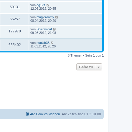
von
dg1vs
59131
12.06.2012, 20:55
von
magicroomy
55257
08.04.2012, 20:20
von
Spiedercat
177970
09.03.2012, 21:08
von
psclab38
635402
11.01.2012, 20:20
8 Themen • Seite
1
von
1
Gehe zu
Alle Cookies löschen
Alle Zeiten sind
UTC+01:00