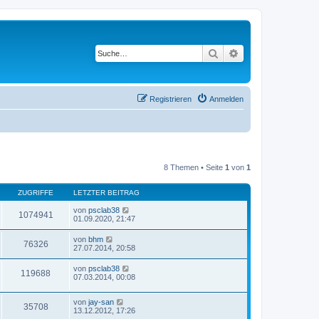
Suche
Erweiterte Suche
Registrieren
Anmelden
8 Themen • Seite
1
von
1
ZUGRIFFE
LETZTER BEITRAG
von
psclab38
1074941
01.09.2020, 21:47
von
bhm
76326
27.07.2014, 20:58
von
psclab38
119688
07.03.2014, 00:08
von
jay-san
35708
13.12.2012, 17:26