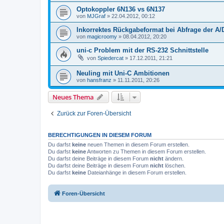
Optokoppler 6N136 vs 6N137
von
MJGraf
»
22.04.2012, 00:12
Inkorrektes Rückgabeformat bei Abfrage der A/
von
magicroomy
»
08.04.2012, 20:20
uni-c Problem mit der RS-232 Schnittstelle
von
Spiedercat
»
17.12.2011, 21:21
Neuling mit Uni-C Ambitionen
von
hansfranz
»
11.11.2011, 20:26
Neues Thema
Zurück zur Foren-Übersicht
BERECHTIGUNGEN IN DIESEM FORUM
Du darfst
keine
neuen Themen in diesem Forum erstellen.
Du darfst
keine
Antworten zu Themen in diesem Forum erstellen.
Du darfst deine Beiträge in diesem Forum
nicht
ändern.
Du darfst deine Beiträge in diesem Forum
nicht
löschen.
Du darfst
keine
Dateianhänge in diesem Forum erstellen.
Foren-Übersicht