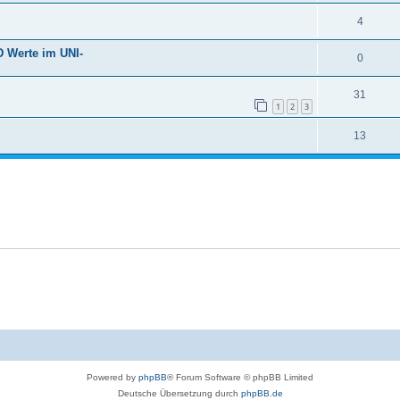
4
D Werte im UNI-
0
31
1
2
3
13
Powered by
phpBB
® Forum Software © phpBB Limited
Deutsche Übersetzung durch
phpBB.de