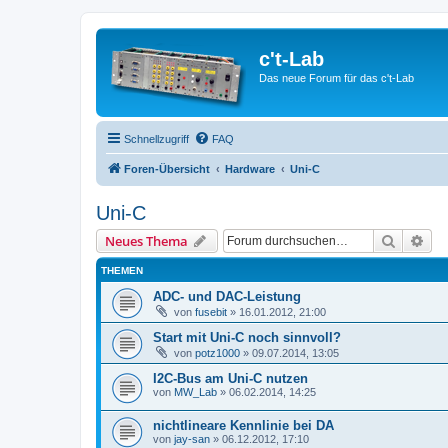
c't-Lab
Das neue Forum für das c't-Lab
Schnellzugriff
FAQ
Foren-Übersicht
Hardware
Uni-C
Uni-C
Suche
Erw
Neues Thema
THEMEN
ADC- und DAC-Leistung
von
fusebit
»
16.01.2012, 21:00
Start mit Uni-C noch sinnvoll?
von
potz1000
»
09.07.2014, 13:05
I2C-Bus am Uni-C nutzen
von
MW_Lab
»
06.02.2014, 14:25
nichtlineare Kennlinie bei DA
von
jay-san
»
06.12.2012, 17:10