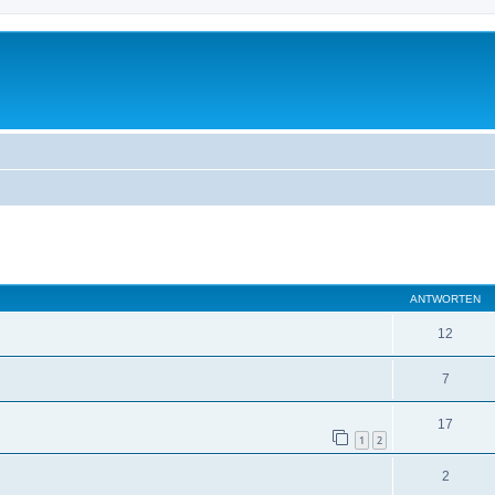
eiterte Suche
ANTWORTEN
12
7
17
1
2
2