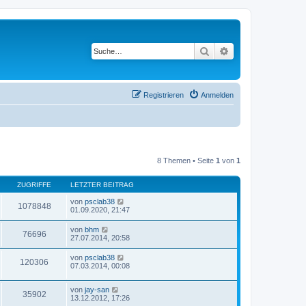
Suche
Erweiterte Suche
Registrieren
Anmelden
8 Themen • Seite
1
von
1
ZUGRIFFE
LETZTER BEITRAG
von
psclab38
1078848
01.09.2020, 21:47
von
bhm
76696
27.07.2014, 20:58
von
psclab38
120306
07.03.2014, 00:08
von
jay-san
35902
13.12.2012, 17:26