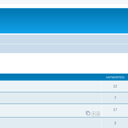
eiterte Suche
ANTWORTEN
12
7
17
1
2
2