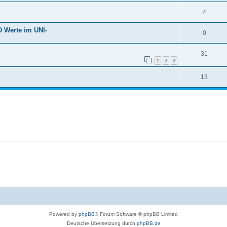
4
D Werte im UNI-
0
31
1
2
3
13
Powered by
phpBB
® Forum Software © phpBB Limited
Deutsche Übersetzung durch
phpBB.de