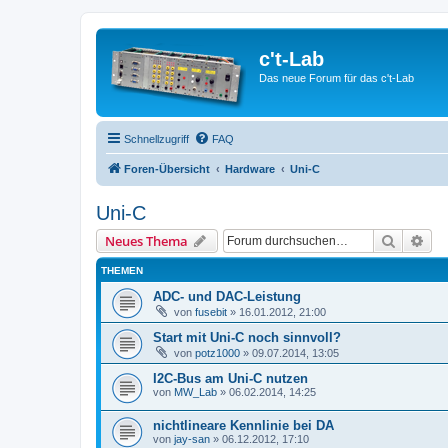
c't-Lab
Das neue Forum für das c't-Lab
Schnellzugriff
FAQ
Foren-Übersicht
Hardware
Uni-C
Uni-C
Suche
Erw
Neues Thema
THEMEN
ADC- und DAC-Leistung
von
fusebit
»
16.01.2012, 21:00
Start mit Uni-C noch sinnvoll?
von
potz1000
»
09.07.2014, 13:05
I2C-Bus am Uni-C nutzen
von
MW_Lab
»
06.02.2014, 14:25
nichtlineare Kennlinie bei DA
von
jay-san
»
06.12.2012, 17:10