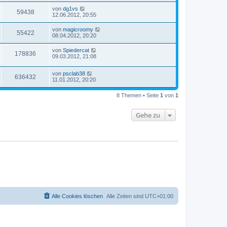
von
dg1vs
59438
12.06.2012, 20:55
von
magicroomy
55422
08.04.2012, 20:20
von
Spiedercat
178836
09.03.2012, 21:08
von
psclab38
636432
11.01.2012, 20:20
8 Themen • Seite
1
von
1
Gehe zu
Alle Cookies löschen
Alle Zeiten sind
UTC+01:00