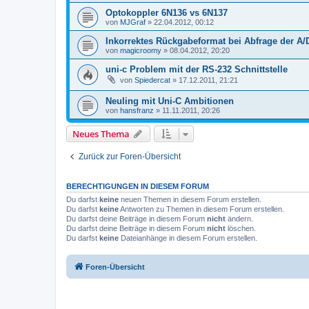
Optokoppler 6N136 vs 6N137
von
MJGraf
»
22.04.2012, 00:12
Inkorrektes Rückgabeformat bei Abfrage der A/
von
magicroomy
»
08.04.2012, 20:20
uni-c Problem mit der RS-232 Schnittstelle
von
Spiedercat
»
17.12.2011, 21:21
Neuling mit Uni-C Ambitionen
von
hansfranz
»
11.11.2011, 20:26
Neues Thema
Zurück zur Foren-Übersicht
BERECHTIGUNGEN IN DIESEM FORUM
Du darfst
keine
neuen Themen in diesem Forum erstellen.
Du darfst
keine
Antworten zu Themen in diesem Forum erstellen.
Du darfst deine Beiträge in diesem Forum
nicht
ändern.
Du darfst deine Beiträge in diesem Forum
nicht
löschen.
Du darfst
keine
Dateianhänge in diesem Forum erstellen.
Foren-Übersicht