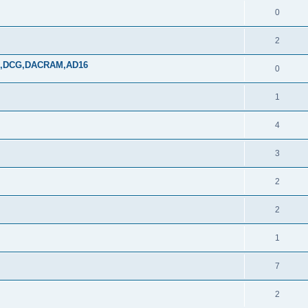
0
2
DDS,DCG,DACRAM,AD16
0
1
4
3
2
2
1
7
2