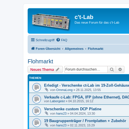
c't-Lab
Das neue Forum für das c't-Lab
Schnellzugriff
FAQ
Foren-Übersicht
Allgemeines
Flohmarkt
Flohmarkt
Suche
Erw
Neues Thema
THEMEN
Erledigt - Verschenke ct-Lab im 19-Zoll-Gehäus
von
OmmaLong
»
28.11.2025, 13:55
Verkaufe c-Lab: FPGA, IFP (ohne Ethernet), DA
von
Laborgeist
»
04.10.2015, 16:12
Verschenke custom DCP Platine
von
hans23
»
04.04.2024, 13:30
19 Baugruppenträger / Frontplatten + Zubehör
von
hans23
»
02.11.2023, 15:29