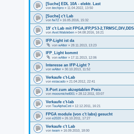
[Suche] EDL 10A - elektr. Last
von
itechpro
»
11.04.2022, 13:50
[Suche] c't Lab
von
fw72
»
16.05.2016, 15:32
19' c't Lab mit FPGA,IFP,PS3-2,TRMSC,DIV,
von
Axel.Walsleben
»
04.08.2016, 16:21
IFP-Light ist da
von
wAlter
»
28.11.2013, 13:23
IFP_Light kommt
von
wAlter
»
17.11.2013, 12:06
Interesse an IFP-Light ?
von
wAlter
»
30.10.2013, 11:52
Verkaufe c't-Lab
von
estacado
»
21.04.2012, 22:41
X-Port zum akzeptablen Preis
von
moosmichel001
»
28.12.2011, 03:07
Verkaufe c't-lab
von
TauAlphaCeti
»
12.12.2011, 16:21
FPGA module (von c't labs) gesucht
von
e2020
»
26.10.2011, 17:27
Verkaufe c't Lab
von
twam
»
16.09.2010, 18:00