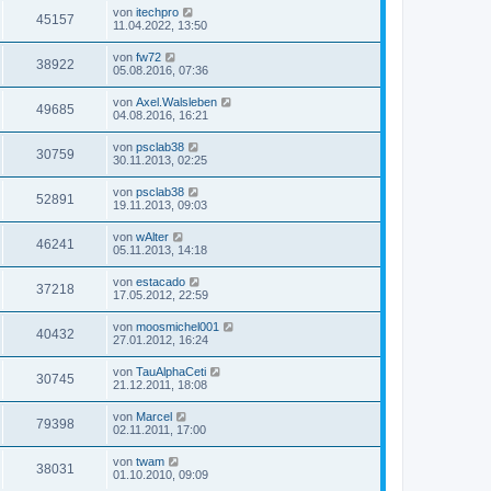
von
itechpro
45157
11.04.2022, 13:50
von
fw72
38922
05.08.2016, 07:36
von
Axel.Walsleben
49685
04.08.2016, 16:21
von
psclab38
30759
30.11.2013, 02:25
von
psclab38
52891
19.11.2013, 09:03
von
wAlter
46241
05.11.2013, 14:18
von
estacado
37218
17.05.2012, 22:59
von
moosmichel001
40432
27.01.2012, 16:24
von
TauAlphaCeti
30745
21.12.2011, 18:08
von
Marcel
79398
02.11.2011, 17:00
von
twam
38031
01.10.2010, 09:09