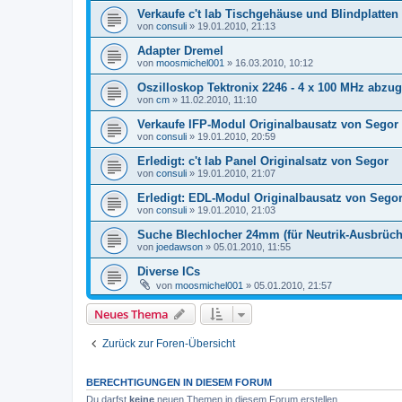
Verkaufe c't lab Tischgehäuse und Blindplatten
von
consuli
»
19.01.2010, 21:13
Adapter Dremel
von
moosmichel001
»
16.03.2010, 10:12
Oszilloskop Tektronix 2246 - 4 x 100 MHz abzu
von
cm
»
11.02.2010, 11:10
Verkaufe IFP-Modul Originalbausatz von Segor
von
consuli
»
19.01.2010, 20:59
Erledigt: c't lab Panel Originalsatz von Segor
von
consuli
»
19.01.2010, 21:07
Erledigt: EDL-Modul Originalbausatz von Sego
von
consuli
»
19.01.2010, 21:03
Suche Blechlocher 24mm (für Neutrik-Ausbrüch
von
joedawson
»
05.01.2010, 11:55
Diverse ICs
von
moosmichel001
»
05.01.2010, 21:57
Neues Thema
Zurück zur Foren-Übersicht
BERECHTIGUNGEN IN DIESEM FORUM
Du darfst
keine
neuen Themen in diesem Forum erstellen.