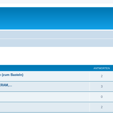
eiterte Suche
ANTWORTEN
e (zum Basteln)
2
CRAM,...
3
0
2