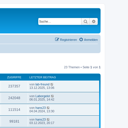
Suche
Erweiterte Suche
Registrieren
Anmelden
23 Themen • Seite
1
von
1
ZUGRIFFE
LETZTER BEITRAG
von
lab-freund
237357
13.12.2025, 13:06
von
Laborgeist
242048
06.01.2025, 14:42
von
hans23
111514
04.04.2024, 13:30
von
hans23
99181
03.12.2023, 20:17