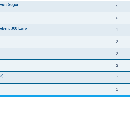
 von Segor
5
0
geben, 300 Euro
1
2
2
r
2
e)
7
1