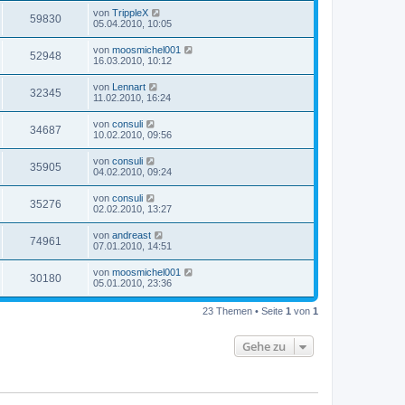
von
TrippleX
59830
05.04.2010, 10:05
von
moosmichel001
52948
16.03.2010, 10:12
von
Lennart
32345
11.02.2010, 16:24
von
consuli
34687
10.02.2010, 09:56
von
consuli
35905
04.02.2010, 09:24
von
consuli
35276
02.02.2010, 13:27
von
andreast
74961
07.01.2010, 14:51
von
moosmichel001
30180
05.01.2010, 23:36
23 Themen • Seite
1
von
1
Gehe zu