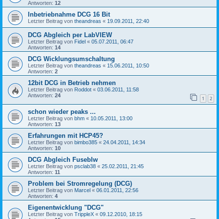
Antworten:
12
Inbetriebnahme DCG 16 Bit
Letzter Beitrag von
theandreas
«
19.09.2011, 22:40
DCG Abgleich per LabVIEW
Letzter Beitrag von
Fidel
«
05.07.2011, 06:47
Antworten:
14
DCG Wicklungsumschaltung
Letzter Beitrag von
theandreas
«
15.06.2011, 10:50
Antworten:
2
12bit DCG in Betrieb nehmen
Letzter Beitrag von
Roddot
«
03.06.2011, 11:58
Antworten:
24
1
2
schon wieder peaks ...
Letzter Beitrag von
bhm
«
10.05.2011, 13:00
Antworten:
13
Erfahrungen mit HCP45?
Letzter Beitrag von
bimbo385
«
24.04.2011, 14:34
Antworten:
10
DCG Abgleich Fuseblw
Letzter Beitrag von
psclab38
«
25.02.2011, 21:45
Antworten:
11
Problem bei Stromregelung (DCG)
Letzter Beitrag von
Marcel
«
06.01.2011, 22:56
Antworten:
4
Eigenentwicklung "DCG"
Letzter Beitrag von
TrippleX
«
09.12.2010, 18:15