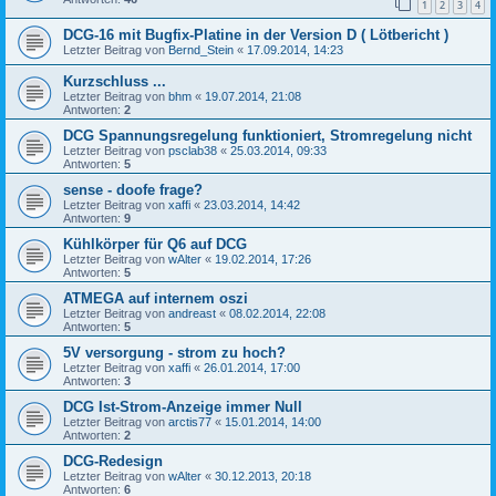
1
2
3
4
DCG-16 mit Bugfix-Platine in der Version D ( Lötbericht )
Letzter Beitrag von
Bernd_Stein
«
17.09.2014, 14:23
Kurzschluss ...
Letzter Beitrag von
bhm
«
19.07.2014, 21:08
Antworten:
2
DCG Spannungsregelung funktioniert, Stromregelung nicht
Letzter Beitrag von
psclab38
«
25.03.2014, 09:33
Antworten:
5
sense - doofe frage?
Letzter Beitrag von
xaffi
«
23.03.2014, 14:42
Antworten:
9
Kühlkörper für Q6 auf DCG
Letzter Beitrag von
wAlter
«
19.02.2014, 17:26
Antworten:
5
ATMEGA auf internem oszi
Letzter Beitrag von
andreast
«
08.02.2014, 22:08
Antworten:
5
5V versorgung - strom zu hoch?
Letzter Beitrag von
xaffi
«
26.01.2014, 17:00
Antworten:
3
DCG Ist-Strom-Anzeige immer Null
Letzter Beitrag von
arctis77
«
15.01.2014, 14:00
Antworten:
2
DCG-Redesign
Letzter Beitrag von
wAlter
«
30.12.2013, 20:18
Antworten:
6