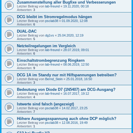
Zusammenstellung aller Bugfixe und Verbesserungen
Letzter Beitrag von
lab-freund
«
19.11.2020, 00:18
Antworten:
3
DCG bleibt im Stromregelmodus hängen
Letzter Beitrag von
psclab38
«
01.09.2020, 12:08
Antworten:
6
DUAL-DAC
Letzter Beitrag von
dg1vs
«
25.04.2020, 12:19
Antworten:
5
Netzteilregelungen im Vergleich
Letzter Beitrag von
lab-freund
«
28.07.2019, 09:01
Antworten:
6
Einschaltstrombegrenzung Ringkern
Letzter Beitrag von
lab-freund
«
08.06.2019, 12:50
Antworten:
9
DCG 1A im Standy nur mit Hilfspannungen betreiben?
Letzter Beitrag von
Bernd_Stein
«
25.01.2018, 16:50
Antworten:
3
Bedeutung von Diode D7 (1N5407) am DCG-Ausgang?
Letzter Beitrag von
lab-freund
«
16.07.2017, 19:12
Antworten:
4
Istwerte sind falsch (angezeigt)
Letzter Beitrag von
psclab38
«
14.02.2017, 23:25
Antworten:
7
Höhere Ausgangsspannung auch ohne DCP möglich?
Letzter Beitrag von
psclab38
«
12.08.2016, 19:49
Antworten:
1