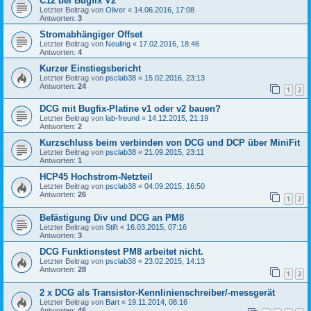
C12 bei Bugfix V2
Letzter Beitrag von
Oliver
«
14.06.2016, 17:08
Antworten:
3
Stromabhängiger Offset
Letzter Beitrag von
Neuling
«
17.02.2016, 18:46
Antworten:
4
Kurzer Einstiegsbericht
Letzter Beitrag von
psclab38
«
15.02.2016, 23:13
Antworten:
24
1
2
DCG mit Bugfix-Platine v1 oder v2 bauen?
Letzter Beitrag von
lab-freund
«
14.12.2015, 21:19
Antworten:
2
Kurzschluss beim verbinden von DCG und DCP über MiniFit
Letzter Beitrag von
psclab38
«
21.09.2015, 23:11
Antworten:
1
HCP45 Hochstrom-Netzteil
Letzter Beitrag von
psclab38
«
04.09.2015, 16:50
Antworten:
26
1
2
Befästigung Div und DCG an PM8
Letzter Beitrag von
Stift
«
16.03.2015, 07:16
Antworten:
3
DCG Funktionstest PM8 arbeitet nicht.
Letzter Beitrag von
psclab38
«
23.02.2015, 14:13
Antworten:
28
1
2
2 x DCG als Transistor-Kennlinienschreiber/-messgerät
Letzter Beitrag von
Bart
«
19.11.2014, 08:16
Antworten:
46