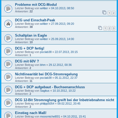
Probleme mit DCG-Modul
Letzter Beitrag von
wAlter
«
04.10.2013, 08:50
Antworten:
22
1
2
DCG und Einschalt-Peak
Letzter Beitrag von
wAlter
«
27.09.2013, 09:20
Antworten:
38
1
2
3
Schaltplan in Eagle
Letzter Beitrag von
wAlter
«
25.09.2013, 14:00
Antworten:
10
DCG + DCP fertig!
Letzter Beitrag von
psclab38
«
22.07.2013, 20:15
Antworten:
1
DCG mit 60V ?
Letzter Beitrag von
bhm
«
29.12.2012, 00:36
Antworten:
2
Nichtlinearität bei DCG-Stromregelung
Letzter Beitrag von
psclab38
«
05.11.2012, 22:37
Antworten:
11
DCG + DCP aufgebaut - Buchsenanschluss
Letzter Beitrag von
Sagitus
«
10.10.2012, 10:22
Antworten:
2
DCG 12-Bit Stromreglung greift bei der Inbetriebnahme nicht
Letzter Beitrag von
philipp5054
«
09.02.2012, 20:45
Antworten:
2
Einstieg nach Maß!
Letzter Beitrag von
moosmichel001
«
04.10.2011, 15:41