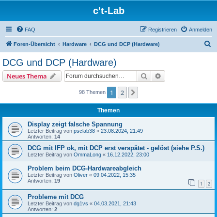
c't-Lab
FAQ
Registrieren
Anmelden
S
Foren-Übersicht
Hardware
DCG und DCP (Hardware)
u
DCG und DCP (Hardware)
c
Suche
Erweiterte Suche
Neues Thema
h
e
1
2
Nächste
98 Themen
Themen
Display zeigt falsche Spannung
Letzter Beitrag von
psclab38
«
23.08.2024, 21:49
Antworten:
14
DCG mit IFP ok, mit DCP erst verspätet - gelöst (siehe P.S.)
Letzter Beitrag von
OmmaLong
«
16.12.2022, 23:00
Problem beim DCG-Hardwareabgleich
Letzter Beitrag von
Oliver
«
09.04.2022, 15:35
Antworten:
19
1
2
Probleme mit DCG
Letzter Beitrag von
dg1vs
«
04.03.2021, 21:43
Antworten:
2