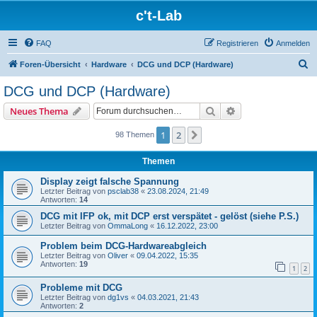
c't-Lab
FAQ
Registrieren
Anmelden
S
Foren-Übersicht
Hardware
DCG und DCP (Hardware)
u
DCG und DCP (Hardware)
c
Suche
Erweiterte Suche
Neues Thema
h
e
1
2
Nächste
98 Themen
Themen
Display zeigt falsche Spannung
Letzter Beitrag von
psclab38
«
23.08.2024, 21:49
Antworten:
14
DCG mit IFP ok, mit DCP erst verspätet - gelöst (siehe P.S.)
Letzter Beitrag von
OmmaLong
«
16.12.2022, 23:00
Problem beim DCG-Hardwareabgleich
Letzter Beitrag von
Oliver
«
09.04.2022, 15:35
Antworten:
19
1
2
Probleme mit DCG
Letzter Beitrag von
dg1vs
«
04.03.2021, 21:43
Antworten:
2