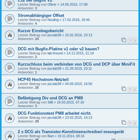
C12 bei Bugfix V2
Letzter Beitrag von
Oliver
«
14.06.2016, 17:08
Antworten:
3
Stromabhängiger Offset
Letzter Beitrag von
Neuling
«
17.02.2016, 18:46
Antworten:
4
Kurzer Einstiegsbericht
Letzter Beitrag von
psclab38
«
15.02.2016, 23:13
Antworten:
24
1
2
DCG mit Bugfix-Platine v1 oder v2 bauen?
Letzter Beitrag von
lab-freund
«
14.12.2015, 21:19
Antworten:
2
Kurzschluss beim verbinden von DCG und DCP über MiniFit
Letzter Beitrag von
psclab38
«
21.09.2015, 23:11
Antworten:
1
HCP45 Hochstrom-Netzteil
Letzter Beitrag von
psclab38
«
04.09.2015, 16:50
Antworten:
26
1
2
Befästigung Div und DCG an PM8
Letzter Beitrag von
Stift
«
16.03.2015, 07:16
Antworten:
3
DCG Funktionstest PM8 arbeitet nicht.
Letzter Beitrag von
psclab38
«
23.02.2015, 14:13
Antworten:
28
1
2
2 x DCG als Transistor-Kennlinienschreiber/-messgerät
Letzter Beitrag von
Bart
«
19.11.2014, 08:16
Antworten:
46