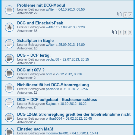
Probleme mit DCG-Modul
Letzter Beitrag von
wAlter
«
04.10.2013, 08:50
Antworten:
22
1
2
DCG und Einschalt-Peak
Letzter Beitrag von
wAlter
«
27.09.2013, 09:20
Antworten:
38
1
2
3
Schaltplan in Eagle
Letzter Beitrag von
wAlter
«
25.09.2013, 14:00
Antworten:
10
DCG + DCP fertig!
Letzter Beitrag von
psclab38
«
22.07.2013, 20:15
Antworten:
1
DCG mit 60V ?
Letzter Beitrag von
bhm
«
29.12.2012, 00:36
Antworten:
2
Nichtlinearität bei DCG-Stromregelung
Letzter Beitrag von
psclab38
«
05.11.2012, 22:37
Antworten:
11
DCG + DCP aufgebaut - Buchsenanschluss
Letzter Beitrag von
Sagitus
«
10.10.2012, 10:22
Antworten:
2
DCG 12-Bit Stromreglung greift bei der Inbetriebnahme nicht
Letzter Beitrag von
philipp5054
«
09.02.2012, 20:45
Antworten:
2
Einstieg nach Maß!
Letzter Beitrag von
moosmichel001
«
04.10.2011, 15:41