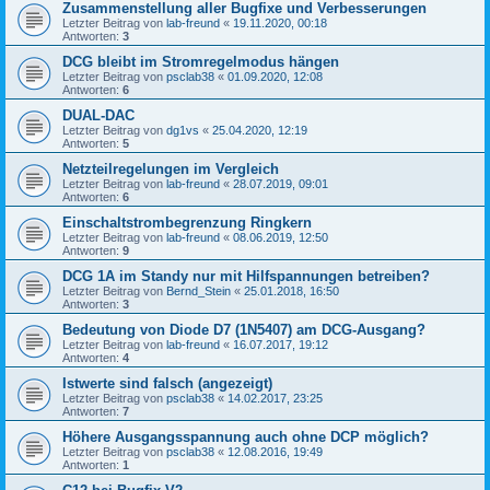
Zusammenstellung aller Bugfixe und Verbesserungen
Letzter Beitrag von
lab-freund
«
19.11.2020, 00:18
Antworten:
3
DCG bleibt im Stromregelmodus hängen
Letzter Beitrag von
psclab38
«
01.09.2020, 12:08
Antworten:
6
DUAL-DAC
Letzter Beitrag von
dg1vs
«
25.04.2020, 12:19
Antworten:
5
Netzteilregelungen im Vergleich
Letzter Beitrag von
lab-freund
«
28.07.2019, 09:01
Antworten:
6
Einschaltstrombegrenzung Ringkern
Letzter Beitrag von
lab-freund
«
08.06.2019, 12:50
Antworten:
9
DCG 1A im Standy nur mit Hilfspannungen betreiben?
Letzter Beitrag von
Bernd_Stein
«
25.01.2018, 16:50
Antworten:
3
Bedeutung von Diode D7 (1N5407) am DCG-Ausgang?
Letzter Beitrag von
lab-freund
«
16.07.2017, 19:12
Antworten:
4
Istwerte sind falsch (angezeigt)
Letzter Beitrag von
psclab38
«
14.02.2017, 23:25
Antworten:
7
Höhere Ausgangsspannung auch ohne DCP möglich?
Letzter Beitrag von
psclab38
«
12.08.2016, 19:49
Antworten:
1