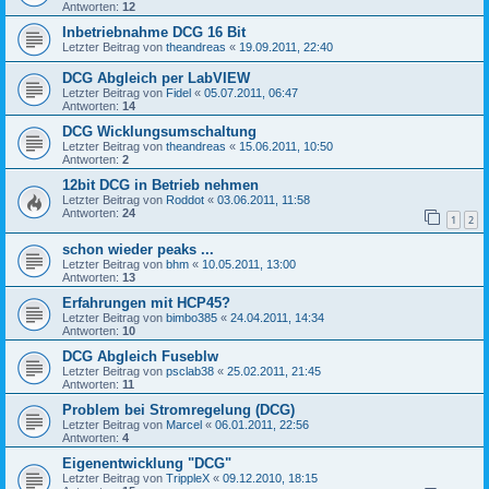
Antworten:
12
Inbetriebnahme DCG 16 Bit
Letzter Beitrag von
theandreas
«
19.09.2011, 22:40
DCG Abgleich per LabVIEW
Letzter Beitrag von
Fidel
«
05.07.2011, 06:47
Antworten:
14
DCG Wicklungsumschaltung
Letzter Beitrag von
theandreas
«
15.06.2011, 10:50
Antworten:
2
12bit DCG in Betrieb nehmen
Letzter Beitrag von
Roddot
«
03.06.2011, 11:58
Antworten:
24
1
2
schon wieder peaks ...
Letzter Beitrag von
bhm
«
10.05.2011, 13:00
Antworten:
13
Erfahrungen mit HCP45?
Letzter Beitrag von
bimbo385
«
24.04.2011, 14:34
Antworten:
10
DCG Abgleich Fuseblw
Letzter Beitrag von
psclab38
«
25.02.2011, 21:45
Antworten:
11
Problem bei Stromregelung (DCG)
Letzter Beitrag von
Marcel
«
06.01.2011, 22:56
Antworten:
4
Eigenentwicklung "DCG"
Letzter Beitrag von
TrippleX
«
09.12.2010, 18:15