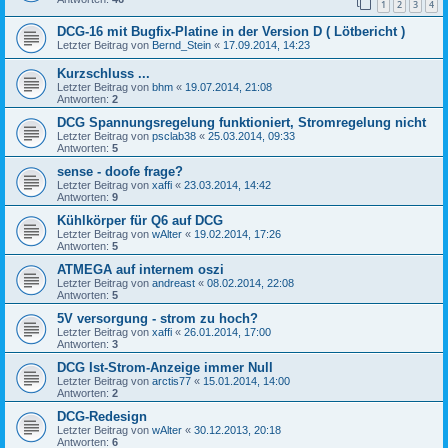
1
2
3
4
DCG-16 mit Bugfix-Platine in der Version D ( Lötbericht )
Letzter Beitrag von
Bernd_Stein
«
17.09.2014, 14:23
Kurzschluss ...
Letzter Beitrag von
bhm
«
19.07.2014, 21:08
Antworten:
2
DCG Spannungsregelung funktioniert, Stromregelung nicht
Letzter Beitrag von
psclab38
«
25.03.2014, 09:33
Antworten:
5
sense - doofe frage?
Letzter Beitrag von
xaffi
«
23.03.2014, 14:42
Antworten:
9
Kühlkörper für Q6 auf DCG
Letzter Beitrag von
wAlter
«
19.02.2014, 17:26
Antworten:
5
ATMEGA auf internem oszi
Letzter Beitrag von
andreast
«
08.02.2014, 22:08
Antworten:
5
5V versorgung - strom zu hoch?
Letzter Beitrag von
xaffi
«
26.01.2014, 17:00
Antworten:
3
DCG Ist-Strom-Anzeige immer Null
Letzter Beitrag von
arctis77
«
15.01.2014, 14:00
Antworten:
2
DCG-Redesign
Letzter Beitrag von
wAlter
«
30.12.2013, 20:18
Antworten:
6