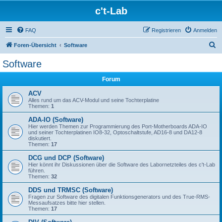
c't-Lab
FAQ
Registrieren
Anmelden
S
Foren-Übersicht
Software
u
Software
c
Forum
h
e
ACV
Alles rund um das ACV-Modul und seine Tochterplatine
Themen:
1
ADA-IO (Software)
Hier werden Themen zur Programmierung des Port-Motherboards ADA-IO
und seiner Tochterplatinen IO8-32, Optoschaltstufe, AD16-8 und DA12-8
diskutiert.
Themen:
17
DCG und DCP (Software)
Hier könnt ihr Diskussionen über die Software des Labornetzteiles des c't-Lab
führen.
Themen:
32
DDS und TRMSC (Software)
Fragen zur Software des digitalen Funktionsgenerators und des True-RMS-
Messaufsatzes bitte hier stellen.
Themen:
17