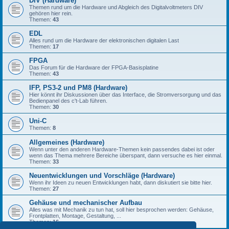
DIV (Hardware)
Themen rund um die Hardware und Abgleich des Digitalvoltmeters DIV
gehören hier rein.
Themen:
43
EDL
Alles rund um die Hardware der elektronischen digitalen Last
Themen:
17
FPGA
Das Forum für die Hardware der FPGA-Basisplatine
Themen:
43
IFP, PS3-2 und PM8 (Hardware)
Hier könnt ihr Diskussionen über das Interface, die Stromversorgung und das
Bedienpanel des c't-Lab führen.
Themen:
30
Uni-C
Themen:
8
Allgemeines (Hardware)
Wenn unter den anderen Hardware-Themen kein passendes dabei ist oder
wenn das Thema mehrere Bereiche überspant, dann versuche es hier einmal.
Themen:
33
Neuentwicklungen und Vorschläge (Hardware)
Wenn ihr Ideen zu neuen Entwicklungen habt, dann diskutiert sie bitte hier.
Themen:
27
Gehäuse und mechanischer Aufbau
Alles was mit Mechanik zu tun hat, soll hier besprochen werden: Gehäuse,
Frontplatten, Montage, Gestaltung, ...
Themen:
16