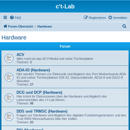
c't-Lab
FAQ
Registrieren
Anmelden
S
Foren-Übersicht
Hardware
u
Hardware
c
Forum
h
e
ACV
Alles rund um das ACV-Modul und seine Tochterplatine
Themen:
3
ADA-IO (Hardware)
Hier werden Themen zur Elektronik und Abgleich des Port-Motherboards ADA-
IO und seiner Tochterplatinen IO8-32, Optoschaltstufe, AD16-8 und DA12-8
diskutiert.
Themen:
27
DCG und DCP (Hardware)
Hier könnt ihr Diskussionen über die Hardware und Abgleich des
Labornetzteiles des c't-Lab führen.
Themen:
98
DDS und TRMSC (Hardware)
Fragen zur Hardware und Abgleich des digitalen Funktionsgenerators und des
True-RMS-Messaufsatzes bitte hier stellen.
Themen:
20