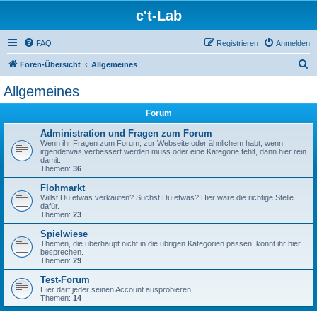
c't-Lab
FAQ
Registrieren
Anmelden
S
Foren-Übersicht
Allgemeines
u
Allgemeines
c
Forum
h
e
Administration und Fragen zum Forum
Wenn ihr Fragen zum Forum, zur Webseite oder ähnlichem habt, wenn
irgendetwas verbessert werden muss oder eine Kategorie fehlt, dann hier rein
damit.
Themen:
36
Flohmarkt
Willst Du etwas verkaufen? Suchst Du etwas? Hier wäre die richtige Stelle
dafür.
Themen:
23
Spielwiese
Themen, die überhaupt nicht in die übrigen Kategorien passen, könnt ihr hier
besprechen.
Themen:
29
Test-Forum
Hier darf jeder seinen Account ausprobieren.
Themen:
14