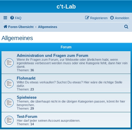
c't-Lab
FAQ
Registrieren
Anmelden
S
Foren-Übersicht
Allgemeines
u
Allgemeines
c
Forum
h
e
Administration und Fragen zum Forum
Wenn ihr Fragen zum Forum, zur Webseite oder ähnlichem habt, wenn
irgendetwas verbessert werden muss oder eine Kategorie fehlt, dann hier rein
damit.
Themen:
36
Flohmarkt
Willst Du etwas verkaufen? Suchst Du etwas? Hier wäre die richtige Stelle
dafür.
Themen:
23
Spielwiese
Themen, die überhaupt nicht in die übrigen Kategorien passen, könnt ihr hier
besprechen.
Themen:
29
Test-Forum
Hier darf jeder seinen Account ausprobieren.
Themen:
14