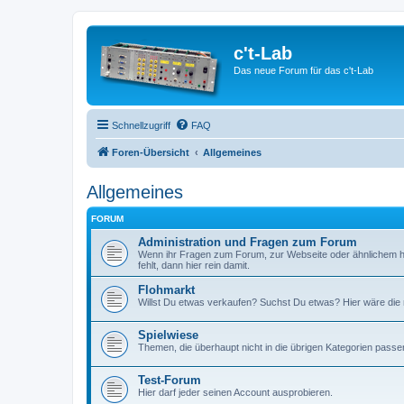
c't-Lab
Das neue Forum für das c't-Lab
Schnellzugriff
FAQ
Foren-Übersicht
Allgemeines
Allgemeines
FORUM
Administration und Fragen zum Forum
Wenn ihr Fragen zum Forum, zur Webseite oder ähnlichem h
fehlt, dann hier rein damit.
Flohmarkt
Willst Du etwas verkaufen? Suchst Du etwas? Hier wäre die ri
Spielwiese
Themen, die überhaupt nicht in die übrigen Kategorien passen
Test-Forum
Hier darf jeder seinen Account ausprobieren.