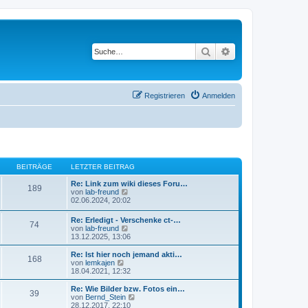
Suche
Erweiterte Suche
Registrieren
Anmelden
BEITRÄGE
LETZTER BEITRAG
Re: Link zum wiki dieses Foru…
189
N
von
lab-freund
e
02.06.2024, 20:02
u
e
Re: Erledigt - Verschenke ct-…
74
s
N
von
lab-freund
t
e
13.12.2025, 13:06
e
u
r
e
Re: Ist hier noch jemand akti…
B
168
s
N
von
lemkajen
e
t
e
18.04.2021, 12:32
i
e
u
t
r
e
Re: Wie Bilder bzw. Fotos ein…
r
39
B
s
N
von
Bernd_Stein
a
e
t
e
28.12.2017, 22:10
g