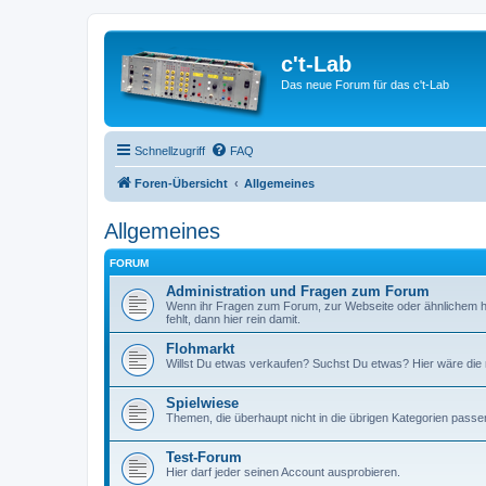
c't-Lab
Das neue Forum für das c't-Lab
Schnellzugriff
FAQ
Foren-Übersicht
Allgemeines
Allgemeines
FORUM
Administration und Fragen zum Forum
Wenn ihr Fragen zum Forum, zur Webseite oder ähnlichem h
fehlt, dann hier rein damit.
Flohmarkt
Willst Du etwas verkaufen? Suchst Du etwas? Hier wäre die ri
Spielwiese
Themen, die überhaupt nicht in die übrigen Kategorien passen
Test-Forum
Hier darf jeder seinen Account ausprobieren.