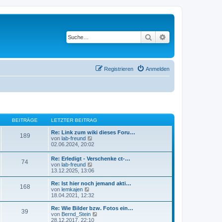
Suche
Erweiterte Suche
Registrieren
Anmelden
BEITRÄGE
LETZTER BEITRAG
Re: Link zum wiki dieses Foru…
189
N
von
lab-freund
e
02.06.2024, 20:02
u
e
Re: Erledigt - Verschenke ct-…
74
s
N
von
lab-freund
t
e
13.12.2025, 13:06
e
u
r
e
Re: Ist hier noch jemand akti…
B
168
s
N
von
lemkajen
e
t
e
18.04.2021, 12:32
i
e
u
t
r
e
Re: Wie Bilder bzw. Fotos ein…
r
39
B
s
N
von
Bernd_Stein
a
e
t
e
28.12.2017, 22:10
g